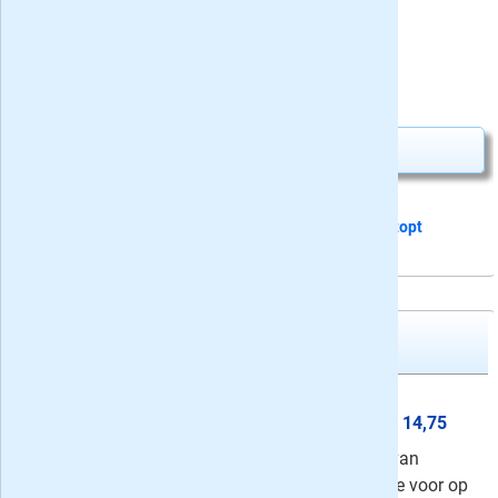
⤷
Schrijf een recensie en win!
Uw besparing:
1,35
25,65
Van
voor
27,00
Abonnement aanvragen
Dit proefabonnement van 5 nummers
stopt
automatisch
Denksport Woordzoeker 3*
Miljoenenzoekers
Proefabonnement: 5x Denksport
Woordzoeker Miljoenenzoekers 3*
14,75
Woordzoeker Miljoenenzoekers 3* van
Denksport is hét ideale puzzelboekje voor op