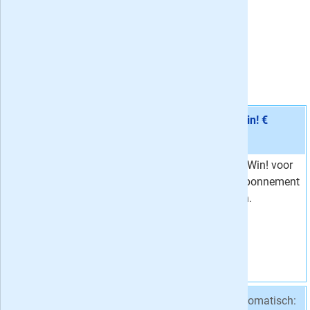
8.6
/
10
,
67
reviews
Gemiddelde waardering:
8.6
De actuele Puzzel & Win! acties met korting
Aanbieding 1 -
Proefabonnement: 5x Puzzel & Win! €
28,25
stopt automatisch:
ja
Vijf keer Puzzel & Win! voor
Van
29,75
28,25
. Het proefabonnement
28,
Voor
25
stopt automatisch.
Korting
5 %
Vraag aan
Aanbieding 2 -
5x Puzzel & Win cadeau
stopt automatisch: