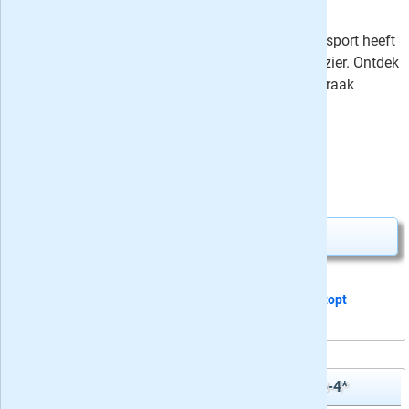
sterren
23,50
Met de cijfercode puzzels van Denksport heeft
u iedere vier weken volop puzzelplezier. Ontdek
welk getal bij welke letter hoort en kraak
hiermee de code!
⤷
Schrijf een recensie en win!
Uw besparing:
1,25
23,50
Van
voor
24,75
Abonnement aanvragen
Dit proefabonnement van 5 nummers
stopt
automatisch
Denksport Zweeds Vakantieboek 3-4*