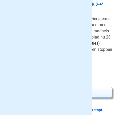
5x Denksport Zweeds Vakantieboek 3-4*
cadeau
Met het Zweeds Vakantieboek drie-vier sterren
van Denksport ben je iedere vier weken uren
zoet met het oplossen van Zweedse raadsels
en variaties daarop. Geef dit puzzelblad nu 20
weken (5 edities) of een jaar (13 edities)
cadeau - beide cadeau-abonnementen stoppen
automatisch!
⤷
Schrijf een recensie en win!
Uw besparing:
2,90
26,35
Van
voor
29,25
Abonnement aanvragen
Dit cadeau-abonnement van 5 nummers
stopt
automatisch