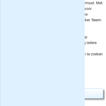
reis, vanwege het handige pocketformaat. Met
in iedere editie leuke woordzoekers voor
tussendoor inclusief een aantal leuke
varianten op de klassieke woordzoeker. Neem
nu een automatisch aflopend
proefabonnement of kies voor een
jaarabonnement met extra korting op
Denksport Miljoenenzoekers en krijg iedere
zeven weken een nieuwe voorraad
miljoenenzoekers om lekker getallen te zoeken
in een diagram!
⤷
Schrijf een recensie en win!
Uw besparing:
0,75
14,75
Van
voor
15,50
Abonnement aanvragen