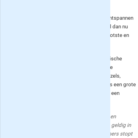
B
ent u ook zo gek op puzzelen? Lekker ontspannen
in de tuin of gewoon op de bank? Puzzel dan nu
mee in Puzzel & Win (voorheen Bingo), het grootste en
meest gevarieerde puzzelblad van Nederland.
Met Win! maakt u elke maand kans op fantastische
prijzen. Dit unieke puzzelblad in een herkenbare
tijdschriftvorm kent een grote variatie aan puzzels,
raadsels en spelletjes. En daarbij ook nog eens een grote
variatie aan prijzen: van een reis naar Kreta tot een
espresso apparaat of een tv video combi!
Win! is een uitgave van Keesing Nederland BV en
verschijnt 17 keer per jaar. Deze actie is alleen geldig in
Nederland. Het proefabonnement van 5 nummers stopt