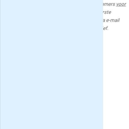
automatisch. Het jaarabonnement van 17 nummers
voor
uzelf
loopt tot wederopzegging en is na de eerste
abonnementstermijn per maand opzegbaar via e-mail
(klantenservice@denksport.nl), telefoon of brief.
Deel deze Puzzel & Win! aanbiedingen pagina:
Puzzel & Win! bestellen
Puzzel & Win! cadeau geven
Meningen van lezers:
67 Puzzel & Win! recensies
»