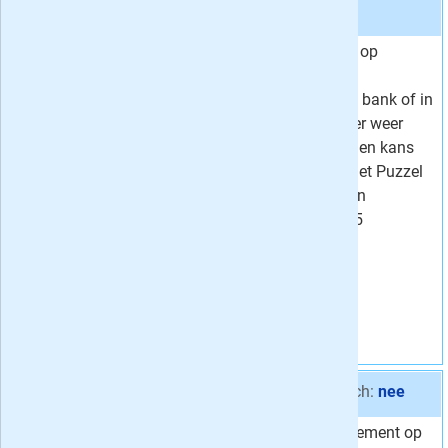
ja
Bent u ook zo gek op
Van
29,75
puzzelen? Lekker
26,
Voor
80
ontspannen op de bank of in
Korting
10 %
de tuin? Iedere keer weer
veel puzzelplezier en kans
op leuke prijzen met Puzzel
& WIN! Geef nu een
abonnement van 5
nummers cadeau!
Vraag aan
Aanbieding 3 -
17x Win! € 91,04
stopt automatisch:
nee
Nu een jaarabonnement op
Van
101,15