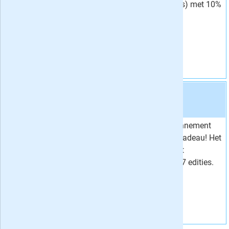
WIN! (17 nummers) met 10%
91,
Voor
04
korting!
Korting
10 %
Vraag aan
Aanbieding 4 -
17x Puzzel & Win cadeau
stopt
automatisch:
ja
Geef een jaarabonnement
Van
101,15
op Puzzel & Win cadeau! Het
91,
Voor
05
abonnement stopt
Korting
10 %
automatisch na 17 edities.
Vraag aan