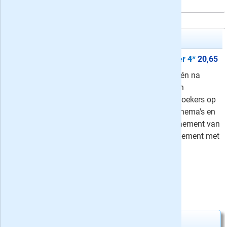
Denksport Woordzoeker 4*
Proefabonnement: 5x Woordzoeker 4*
20,65
Woordzoeker 4* is Denksport's op één na
moeilijkste woordzoekeruitgave: een
puzzelboek met uitdagende woordzoekers op
4-sterrenniveau, met verschillende thema's en
varianten. Neem nu een proefabonnement van
5 edities of kies voor een jaarabonnement met
extra korting!
⤷
Schrijf een recensie en win!
Uw besparing:
1,10
20,65
Van
voor
21,75
Abonnement aanvragen