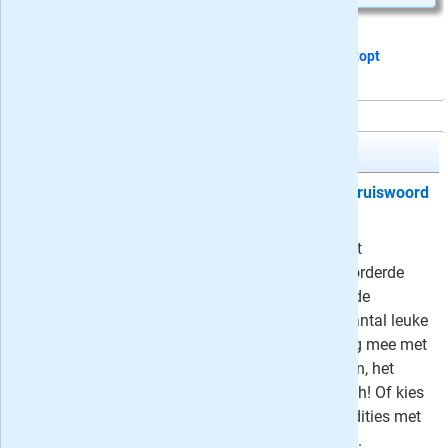
Dit proefabonnement van 5 nummers
stopt
automatisch
Denksport Kruiswoord 5*
Proefabonnement: 5x Denksport Kruiswoord
5*
25,65
Maak kennis met Kruiswoord 5*, het
kruiswoordpuzzelboek voor de gevorderde
puzzelaar. Met natuurlijk het bekende
kruiswoordraadsel maar ook een aantal leuke
varianten. Puzzel nu vijf edities lang mee met
Denksport Kruiswoord puzzelboeken, het
proefabonnement stopt automatisch! Of kies
voor een jaarabonnement van 17 edities met
extra korting voor nieuwe abonnees.