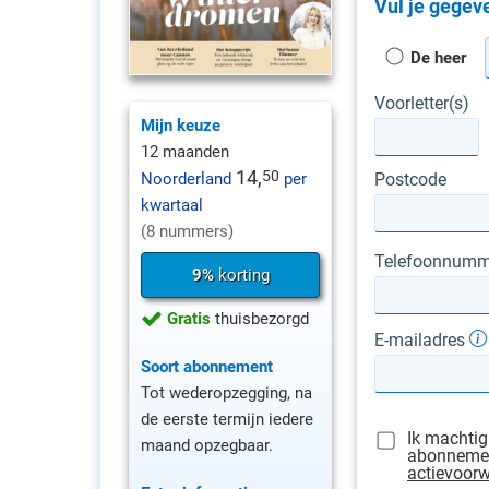
Vul je gegeve
De heer
Voorletter(s)
Mijn keuze
12 maanden
14,
50
Postcode
Noorderland
per
kwartaal
(8 nummers)
Telefoonnumm
9%
korting
Gratis
thuisbezorgd
E-mailadres
Soort abonnement
Tot wederopzegging, na
de eerste termijn iedere
Ik machtig
maand opzegbaar.
abonnement
actievoor