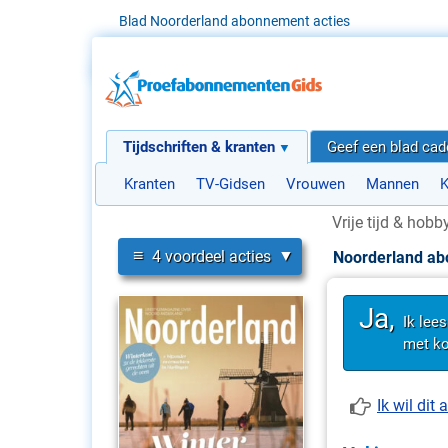
Blad Noorderland abonnement acties
Tijdschriften & kranten
Geef een blad ca
Kranten
TV-Gidsen
Vrouwen
Mannen
K
Vrije tijd & hobb
≡
4 voordeel acties
Noorderland a
Ja,
Ik lee
met ko
Ik wil di