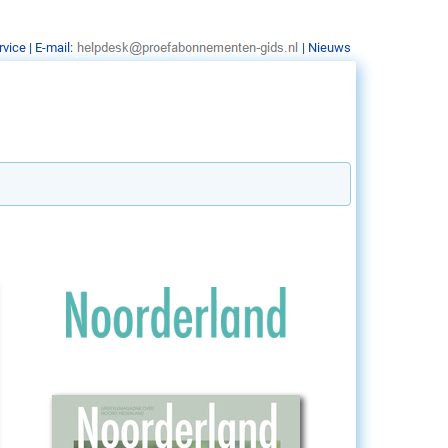
rvice
| E-mail:
|
Nieuws