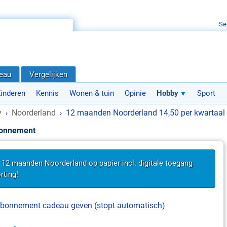
Se
deau
Vergelijken
inderen
Kennis
Wonen & tuin
Opinie
Hobby
Sport
y
Noorderland
12 maanden Noorderland 14,50 per kwartaal
›
›
bonnement
s 12 maanden Noorderland op papier incl. digitale toegang
rting!
t abonnement cadeau geven (stopt automatisch)