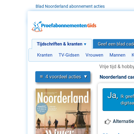
Blad Noorderland abonnement acties
Tijdschriften & kranten
Geef een blad ca
Kranten
TV-Gidsen
Vrouwen
Mannen
K
Vrije tijd & hobb
≡
4 voordeel acties
Noorderland c
Ja,
Ik gee
digita
Alternatie