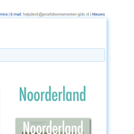
rvice
| E-mail:
|
Nieuws