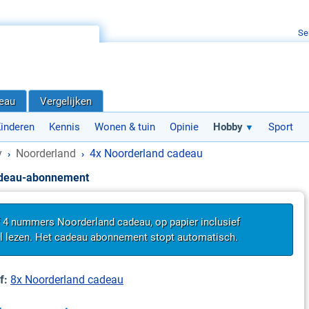
Se
deau
Vergelijken
inderen
Kennis
Wonen & tuin
Opinie
Hobby
Sport
y
Noorderland
4x Noorderland cadeau
›
›
adeau-abonnement
f 4 nummers Noorderland cadeau, op papier inclusief
al lezen. Het cadeau abonnement stopt automatisch.
f:
8x Noorderland cadeau