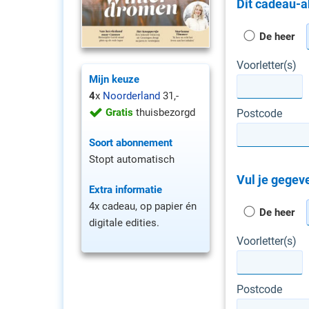
Dit cadeau-a
De heer
Voorletter(s)
Mijn keuze
4
x
Noorderland
31,-
Gratis
thuisbezorgd
Postcode
Soort abonnement
Stopt automatisch
Vul je gegeve
Extra informatie
4x cadeau, op papier én
De heer
digitale edities.
Voorletter(s)
Postcode