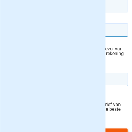
Truckstar
E-mailadres
Alles 
Ik machtig Motor.NL Media Company, de uitgever van
MOTO73, om het abonnementsgeld van mijn rekening
af te schrijven.
actievoorwaarden
IBAN rekeningnummer
Veilig bestellen
Ja, ik schrijf mij in voor de wekelijkse nieuwsbrief van
onze partner Bladen.nl en blijf op de hoogte van de beste
deals