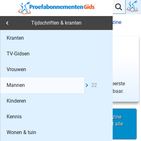
Autobladen
MOTO73
22x MOTO73 magazine
›
›
Tijdschriften & kranten
114,35
Tijdschriften & kranten
Kranten
10
Mijn keuze
Autob
22
x
MOTO73
114,35
Geef een blad cadeau
TV-Gidsen
13%
korting
Comput
Gratis
thuisbezorgd
Vergelijken
Vrouwen
Formule 
Soort abonnement
Tot wederopzegging, na de eerste
Mannen
22
Autoweek
termijn iedere maand opzegbaar.
Kinderen
ALPENTO
Ja,
Kennis
ik wil graag 22 nummers MOTO73 magazine
Motorrijd
voor 114,35 euro incl. digitale toegang tot alle
artikelen van MOTO73 en Promotor!
Wonen & tuin
Auto Moto