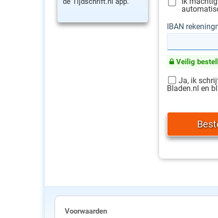
Ik machtig
de Tijdschrift.nl app.
automatisc
IBAN rekenin
Veilig bestel
Ja, ik schri
Bladen.nl en bl
Voorwaarden