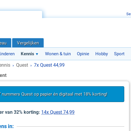
Se
deau
Vergelijken
inderen
Kennis
Wonen & tuin
Opinie
Hobby
Sport
ennis
Quest
7x Quest 44,99
›
›
ent
 7 nummers Quest op papier én digitaal met 18% korting!
eer van 32% korting:
14x Quest 74,99
ns in: