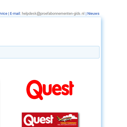
rvice
| E-mail:
|
Nieuws