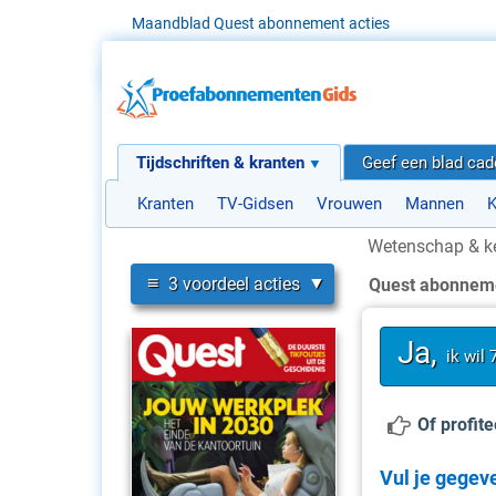
Maandblad Quest abonnement acties
Tijdschriften & kranten
Geef een blad ca
Kranten
TV-Gidsen
Vrouwen
Mannen
K
Wetenschap & k
≡
3 voordeel acties
Quest abonnem
Ja,
ik wil
Of profit
Vul je gegeve