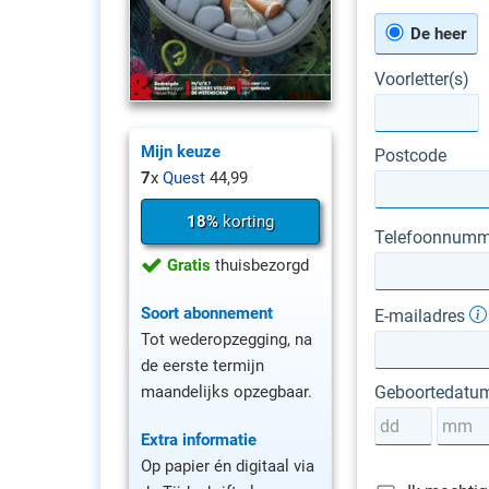
De heer
Voorletter(s)
Mijn keuze
Postcode
7
x
Quest
44,99
18%
korting
Telefoonnumm
Gratis
thuisbezorgd
Soort abonnement
E-mailadres
Tot wederopzegging, na
de eerste termijn
maandelijks opzegbaar.
Geboortedatu
Extra informatie
Op papier én digitaal via