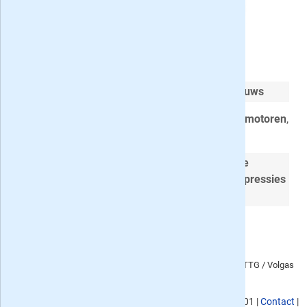
MotoPlus met korting
Iedere 2 weken
superactueel motornieuws
Diepgaande (en onafhankelijke)
testen
van
motoren
,
helmen
,
kleding
en
accessoires
In ieder nummer minimaal één
grote
vergelijkingstest
, een
toptest
, diverse
rij-impressies
en een
producttest
Nu met
33% korting
op los kopen!
Aanvraagformulier
abonnement op het blad MotoPlus
, i.s.m. TTG / Volgas
V.O.F. en De Bladen.
KvK nummer
: 02080053,
BTW nummer
: NL817901176B01 |
Contact
|