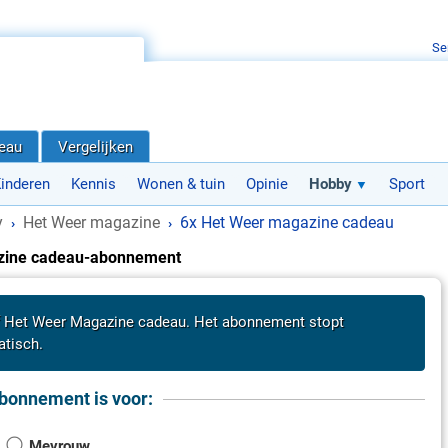
Se
deau
Vergelijken
inderen
Kennis
Wonen & tuin
Opinie
Hobby
Sport
y
Het Weer magazine
6x Het Weer magazine cadeau
›
›
zine cadeau-abonnement
f Het Weer Magazine cadeau. Het abonnement stopt
tisch.
bonnement is voor:
Mevrouw