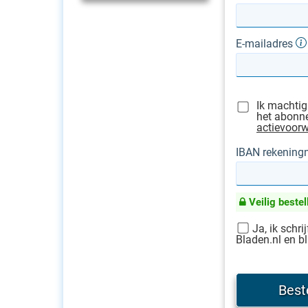
E-mailadres
Ik machtig
het abonne
actievoor
IBAN rekenin
Veilig bestel
Ja, ik schri
Bladen.nl en bl