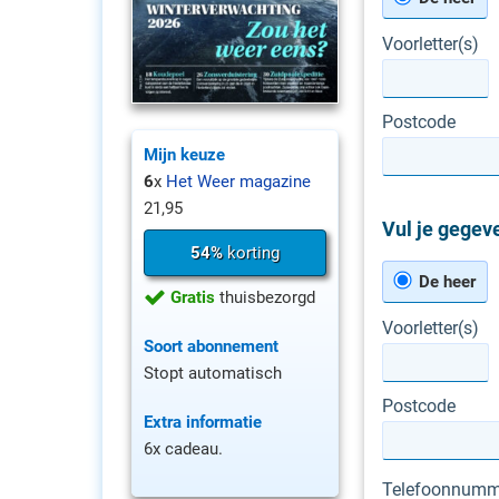
Voorletter(s)
Postcode
Mijn keuze
6
x
Het Weer magazine
21,95
Vul je gegeve
54%
korting
De heer
Gratis
thuisbezorgd
Voorletter(s)
Soort abonnement
Stopt automatisch
Postcode
Extra informatie
6x cadeau.
Telefoonnumm