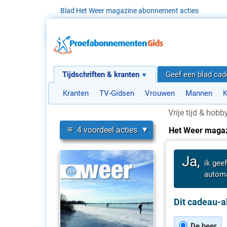
Blad Het Weer magazine abonnement acties
Tijdschriften & kranten
Geef een blad ca
Kranten
TV-Gidsen
Vrouwen
Mannen
K
Vrije tijd & hobb
≡
4 voordeel acties
Het Weer maga
Ja,
ik gee
automa
Dit cadeau-a
De heer