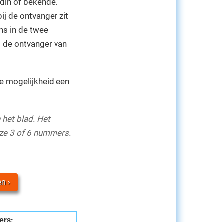
ndin of bekende.
j de ontvanger zit
ens in de twee
j de ontvanger van
e mogelijkheid een
 het blad. Het
ze 3 of 6 nummers.
en
ers: