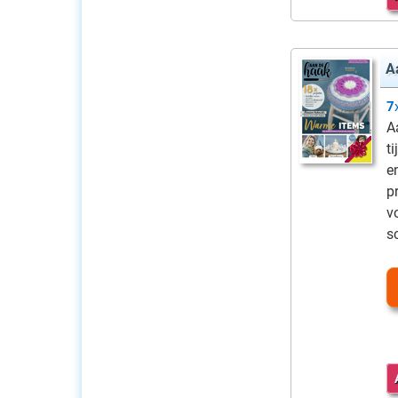
A
7
A
t
e
p
v
s