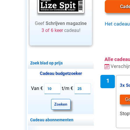
Cade
Geef
Schrijven magazine
Het cadeau
3 of 6 keer
cadeau!
Alle cadea
Zoek blad op prijs
Verschij
Cadeau budgetzoeker
3x S
Van €
t/m €
G
Stop
Cadeau abonnementen