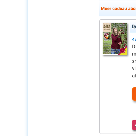
Meer cadeau abon
D
4
D
m
s
vi
a