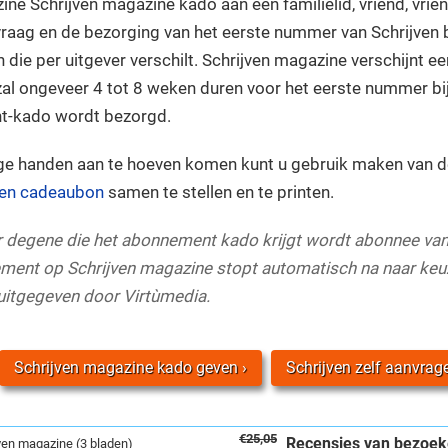
ne Schrijven magazine kado aan een familielid, vriend, vrie
raag en de bezorging van het eerste nummer van Schrijven bi
n die per uitgever verschilt. Schrijven magazine verschijnt e
al ongeveer 4 tot 8 weken duren voor het eerste nummer bi
t-kado wordt bezorgd.
ge handen aan te hoeven komen kunt u gebruik maken van d
ren cadeaubon
samen te stellen en te printen.
ar degene die het abonnement kado krijgt wordt abonnee van
ent op Schrijven magazine stopt automatisch na naar keu
 uitgegeven door Virtùmedia.
Schrijven magazine kado geven
Schrijven zelf aanvrag
€25,05
Recensies van bezoek
jven magazine (3 bladen)