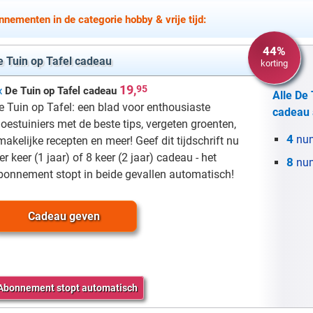
nementen in de categorie hobby & vrije tijd:
44%
e Tuin op Tafel cadeau
korting
19,
95
x
De Tuin op Tafel cadeau
Alle De 
e Tuin op Tafel: een blad voor enthousiaste
cadeau 
oestuiniers met de beste tips, vergeten groenten,
4
nu
makelijke recepten en meer! Geef dit tijdschrift nu
er keer (1 jaar) of 8 keer (2 jaar) cadeau - het
8
nu
bonnement stopt in beide gevallen automatisch!
Cadeau geven
Abonnement stopt automatisch