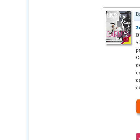
D
3
D
v
p
G
c
d
d
a