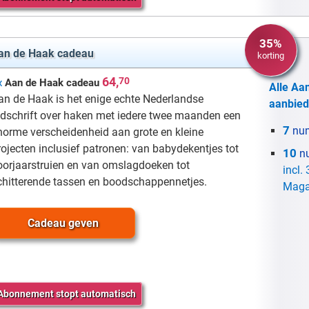
35%
an de Haak cadeau
korting
64,
70
x
Aan de Haak cadeau
Alle Aa
an de Haak is het enige echte Nederlandse
aanbied
ijdschrift over haken met iedere twee maanden een
7
nu
norme verscheidenheid aan grote en kleine
rojecten inclusief patronen: van babydekentjes tot
10
n
oorjaarstruien en van omslagdoeken tot
incl.
chitterende tassen en boodschappennetjes.
Maga
Cadeau geven
Abonnement stopt automatisch