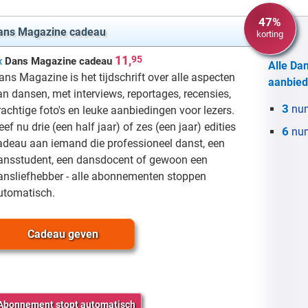
47%
ans Magazine cadeau
korting
11,
95
x
Dans Magazine cadeau
Alle Da
ans Magazine is het tijdschrift over alle aspecten
aanbied
an dansen, met interviews, reportages, recensies,
3
nu
rachtige foto's en leuke aanbiedingen voor lezers.
eef nu drie (een half jaar) of zes (een jaar) edities
6
nu
adeau aan iemand die professioneel danst, een
ansstudent, een dansdocent of gewoon een
ansliefhebber - alle abonnementen stoppen
utomatisch.
Cadeau geven
Abonnement stopt automatisch