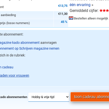
één ervaring
»
€13,75
ent
Gemiddeld cijfer:
€11,30
e aanbieding
Bestellen alleen mogelijk
45 %
lprijs (losse nummers)
ste abonnement:
magazine kado abonnement
aanvragen
nnement op Schrijven magazine nemen
zich in de rubriek:
en cadeau
aden voor vrouwen
kado abonnementen