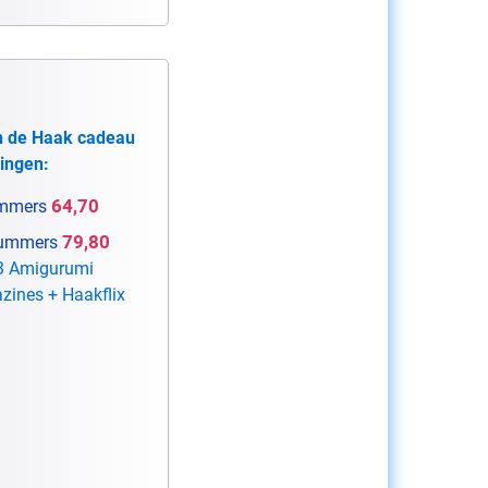
n de Haak cadeau
ingen:
64,70
mmers
79,80
ummers
 3 Amigurumi
zines + Haakflix