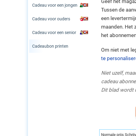
Geef het magazi
Cadeau voor een jongen
Tussen de aanv
een levertermij
Cadeau voor ouders
maanden. Het z
Cadeau voor een senior
het abonnemen
Cadeaubon printen
Om niet met le
te personalise
Niet uzelf, ma
cadeau abonnem
Dit blad wordt
Normale prijs Schri