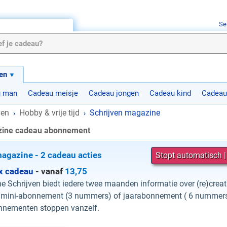
Se
en
u man
Cadeau meisje
Cadeau jongen
Cadeau kind
Cadeau
ven
Hobby & vrije tijd
Schrijven magazine
›
›
zine cadeau abonnement
magazine - 2 cadeau acties
Stopt automatisch |
6x cadeau
- vanaf
13,75
 Schrijven biedt iedere twee maanden informatie over (re)creati
 mini-abonnement (3 nummers) of jaarabonnement ( 6 nummers)
nementen stoppen vanzelf.