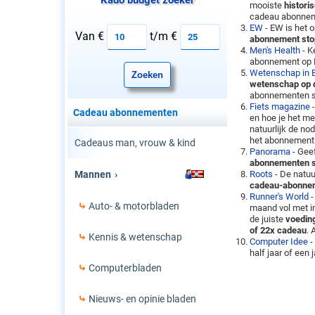
Kado budget zoeker
mooiste
histori
cadeau abonnem
EW
- EW is het 
Van €
t/m €
abonnement sto
Men's Health
- K
abonnement op M
Wetenschap in 
wetenschap op d
abonnementen s
Fiets magazine
-
Cadeau abonnementen
en hoe je het me
natuurlijk de no
het abonnement 
Cadeaus man, vrouw & kind
Panorama
- Geef
abonnementen s
Mannen
Roots
- De natuu
cadeau-abonnem
Runner's World
Auto- & motorbladen
maand vol met i
de juiste
voedin
of 22x cadeau
.
Kennis & wetenschap
Computer Idee
-
half jaar of een
Computerbladen
Nieuws- en opinie bladen