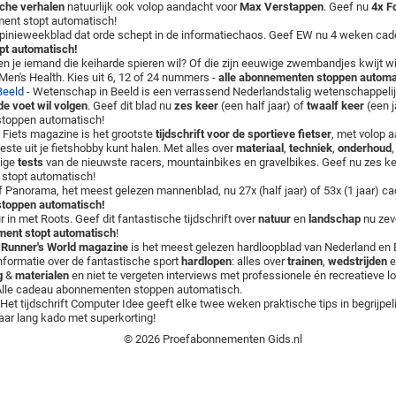
sche verhalen
natuurlijk ook volop aandacht voor
Max Verstappen
. Geef nu
4x F
ent stopt automatisch!
opinieweekblad dat orde schept in de informatiechaos. Geef EW nu 4 weken cad
pt automatisch!
en je iemand die keiharde spieren wil? Of die zijn eeuwige zwembandjes kwijt w
en's Health. Kies uit 6, 12 of 24 nummers -
alle abonnementen stoppen automa
Beeld
- Wetenschap in Beeld is een verrassend Nederlandstalig wetenschappelijk 
e voet wil volgen
. Geef dit blad nu
zes keer
(een half jaar) of
twaalf keer
(een j
toppen automatisch!
 Fiets magazine is het grootste
tijdschrift voor de sportieve fietser
, met volop 
este uit je fietshobby kunt halen. Met alles over
materiaal
,
techniek
,
onderhoud
dige
tests
van de nieuwste racers, mountainbikes en gravelbikes. Geef nu zes k
stopt automatisch!
 Panorama, het meest gelezen mannenblad, nu 27x (half jaar) of 53x (1 jaar) c
toppen automatisch!
r in met Roots. Geef dit fantastische tijdschrift over
natuur
en
landschap
nu zev
ent stopt automatisch
!
-
Runner's World magazine
is het meest gelezen hardloopblad van Nederland en B
nformatie over de fantastische sport
hardlopen
: alles over
trainen
,
wedstrijden
e
g
&
materialen
en niet te vergeten interviews met professionele én recreatieve lo
 Alle cadeau abonnementen stoppen automatisch.
 Het tijdschrift Computer Idee geeft elke twee weken praktische tips in begrijpel
 jaar lang kado met superkorting!
© 2026 Proefabonnementen Gids.nl