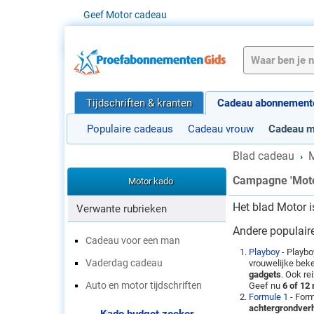
Geef Motor cadeau
Tijdschriften & kranten
Cadeau abonnement
Populaire cadeaus
Cadeau vrouw
Cadeau 
Blad cadeau
›
Campagne 'Motor
Motor kado
Het blad Motor i
Verwante rubrieken
Andere populair
Cadeau voor een man
Playboy
- Playbo
Vaderdag cadeau
vrouwelijke beke
gadgets
. Ook re
Auto en motor tijdschriften
Geef nu
6 of 12
Formule 1
- Form
achtergrondver