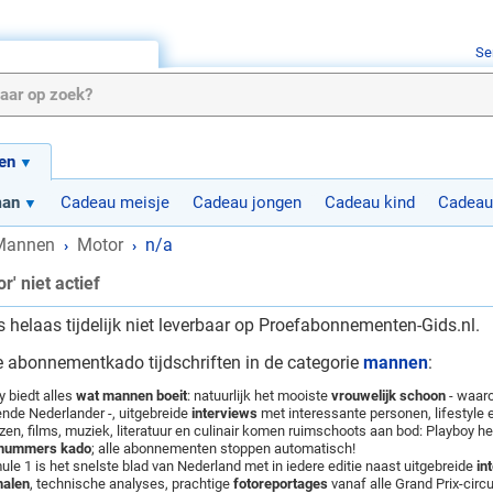
Se
en
man
Cadeau meisje
Cadeau jongen
Cadeau kind
Cadeau
Mannen
Motor
n/a
›
›
' niet actief
s helaas tijdelijk niet leverbaar op Proefabonnementen-Gids.nl.
e abonnementkado tijdschriften in de categorie
mannen
:
y biedt alles
wat mannen boeit
: natuurlijk het mooiste
vrouwelijk schoon
- waaro
nde Nederlander -, uitgebreide
interviews
met interessante personen, lifestyle e
izen, films, muziek, literatuur en culinair komen ruimschoots aan bod: Playboy h
 nummers kado
; alle abonnementen stoppen automatisch!
ule 1 is het snelste blad van Nederland met in iedere editie naast uitgebreide
in
halen
, technische analyses, prachtige
fotoreportages
vanaf alle Grand Prix-circu