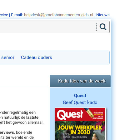
rvice
| E-mail:
|
Nieuws
 senior
Cadeau ouders
Kado idee van de week
Quest
Geef Quest kado
nder regelmatig een
n natuurlijk de
laatste
eeft het gewoon allemaal.
terviews
, boeiende
its ter wereld en de