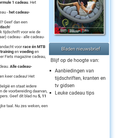
ormule 1 cadeau
. Het
eau -
het cadeau-
il? Geef dan een
tisch
!
tijdschrift voor wie de
aar) cadeau - alle cadeau-
aandacht voor
race én MTB
Bladen nieuwsbrief
,
training
en
voeding
en
eer Fiets magazine cadeau,
Blijf op de hoogte van:
adeau.
Alle cadeau-
Aanbiedingen van
en keer cadeau! Het
tijdschriften, kranten en
tv gidsen
elgië en staat iedere
n de voorbereiding daarvan,
Leuke cadeau tips
pers. Geef dit blad nu
5, 11
ijke taal. Nu zes weken, een