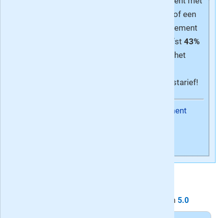
jaarabonnement met
de VARA-gids, bij Paul de
35% korting
of een
Leeuw en Youp van het Hek
2-jarig abonnement
en de mensen die men
met maar liefst
43%
interviewd. En op de
korting
t.o.v. het
achterflap van ingezonden
normale
brieven.
abonnementstarief!
Ik lees hem elke week van
Abonnement
voor tot achter en...hij blijft!
Meer info
Geef
zelf je oordeel
over
de Vara TV gids
»
De Vara TV gids krijgt van de lezers gemiddeld een
5.0