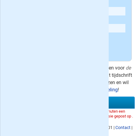
Andere Vara TV gids recensies:
'
Gekleurde mening over tv films
'
'
Rood'
'
Meegekregen
'
'
Ik kan het dus gewoon niet lezen
'
Bekijk
alle meningen over de Vara TV gids
»
Er zijn in totaal vier uitgebreide recensies geschreven voor
de
VARAgids
, hierboven vind je recensie #2. Lees je dit tijdschrift
ook, of heb je de Vara TV gids recentelijk nog gelezen en wil
je je mening kwijt?
Plaats dan hieronder je beoordeling
!
Schrijf een recensie over de VARAgids
Om het systeem niet te overbelasten kun je één keer per 5 minuten een
recensie posten. Met het ip-adres is voor het laatst een recensie gepost op .
KvK nummer
: 02080053,
BTW nummer
: NL817901176B01 |
Contact
|
Privacy
|
Algemene voorwaarden
|
Site map