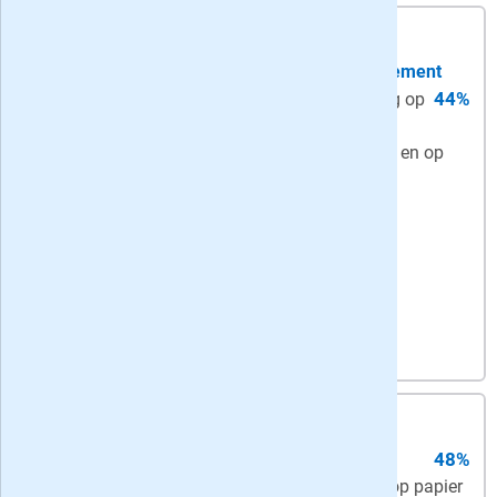
5,
25
per week
-
korting: 24 maanden
zaterdag papier + ma-za digitaal abonnement
44%
Zaterdag + Digitaal
- Trouw zaterdag op
papier en de hele week de digitale krant +
onbeperkt toegang tot artikelen in de app en op
Trouw.nl
Bekijk actie
7,
45
per week
-
korting: 24 maanden
2-jarig abonnement
48%
Compleet
- maandag t/m zaterdag op papier