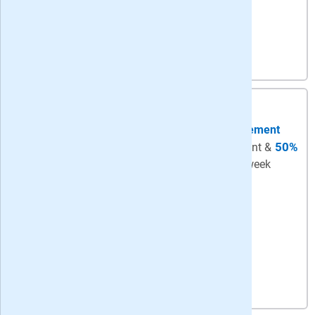
Bekijk actie
4,
75
per week
-
korting: 36 maanden
zaterdag papier + ma-za digitaal abonnement
50%
Zaterdag + Digitaal
- De weekendkrant &
magazine Tijdgeest op papier + de hele week
digitaal + onbeperkt toegang tot artikelen
Bekijk actie