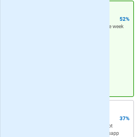
6,
95
per week
-
korting: 36 maanden
3-jarig abonnement
52%
Compleet
- Ma-za op papier + de hele week
digitaal + onbeperkt toegang tot artikelen
Meeste voordeel
-
52%
korting
Bekijk actie
2,
30
per week
-
korting: 24 maanden
digitaal basis abonnement
37%
Digitaal Basis
- Onbeperkt toegang tot
artikelen via Trouw.nl en de Trouw nieuwsapp