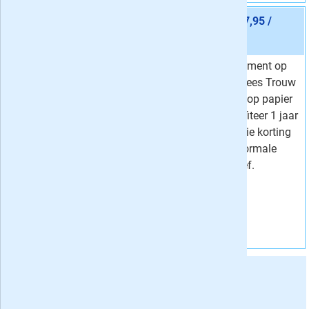
Aanbieding 11 -
12 maanden Trouw Compleet € 7,95 /
week
stopt automatisch:
nee
Neem een abonnement op
Van
14,42 per week
Trouw Compleet, lees Trouw
7,
Voor
95
per week
6 dagen per week op papier
Korting
45 %
en digitaal en profiteer 1 jaar
lang van een mooie korting
van 45% op het normale
abonnementstarief.
Vraag aan
Abonnement opties:
Abonneren op Trouw Dagblad