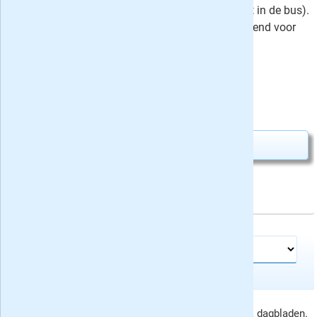
(iedere werkdag + zaterdag de krant in de bus).
* Deze aanbiedingen gelden uitsluitend voor
particulieren.
⤷
drie recensies
Uw besparing:
168,00
1,46
Slechts
per krant
Abonnement aanvragen
Meer tijdschriften en kranten:
Trouw Dagblad proefabonnement aanbieding, rubriek dagbladen.