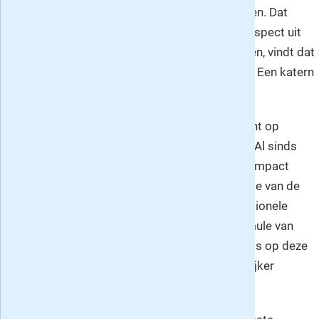
T
rouw brengt nieuws. Integer en betrokken. Dat
vindt u in het nieuwskatern. En wie een aspect uit
het nieuws van meerdere kanten belicht wil zien, vindt dat
in het dagelijks tweede katern:
de Verdieping
. Een katern
dat inspireert en aanzet tot nadenken.
Maak kennis en neem nu een proefabonnement op
misschien wel
de beste krant van Nederland
. Al sinds
februari 2005 verschijnt Trouw Dagblad op compact
formaat. Trouw was hiermee destijds de eerste van de
landelijke kranten
die op de helft van het traditionele
formaat verscheen. Karakter, kwaliteit en formule van
Trouw zijn behouden gebleven, maar de krant is op deze
manier wel stukken leesbaarder en toegankelijker
geworden.