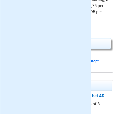
vanaf 3,95 per week voor Digitaal, 4,75 per
week voor Zaterdag + Digitaal en 6,95 per
week voor
Compleet
.
⤷
47 recensies
4,-
Nú slechts
Abonnement aanvragen
Dit proefabonnement van 24 nummers
stopt
automatisch
AD Algemeen Dagblad
Proefabonnement: 4, 6 of 8 weken het AD
AD aanbieding: lees de krant nu 4, 6 of 8
weken voor slechts 4 euro. Het