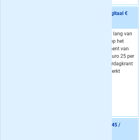
Aanbieding 7 -
24 maanden Trouw Zaterdag + Digitaal €
5,25 / week
stopt automatisch:
nee
Profiteer twee jaar lang van
Van
9,45 per week
een scherp tarief op het
5,
Voor
25
per week
zaterdagabonnement van
Korting
44 %
Trouw: slechts 5 euro 25 per
week voor de zaterdagkrant
op papier + onbeperkt
digitale toegang.
Vraag aan
Aanbieding 8 -
24 maanden Trouw Compleet € 7,45 /
week
stopt automatisch:
nee