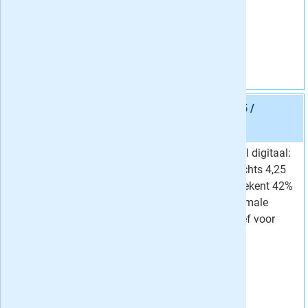
per week
2,30 per week!
Korting
37 %
Vraag aan
Aanbieding 6 -
24 maanden Trouw Digitaal € 4,25 /
week
stopt automatisch:
nee
Lees Trouw geheel digitaal:
Van
7,37 per week
nu 2 jaar voor slechts 4,25
4,
Voor
25
per week
per week - dat betekent 42%
Korting
42 %
korting op het normale
abonnementstarief voor
digitaal lezen!
Vraag aan