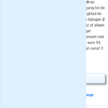
proefabonnement stopt automatisch
en
omvat naast de
papieren krant
toegang tot de
digitale
versie van het Algemeen Dagblad én
op zaterdag
Mezza Magazine
en de bijlagen
Z
& Zo
. Kiezen voor zaterdag + digitaal of alleen
digitaal is ook mogelijk. Het AD langer
proberen? Kies dan voor een abonnement met
korting: Zaterdag + Digitaal vanaf 3 euro 95,
Compleet vanaf 5 euro 95 en Digitaal vanaf 3
euro 50 per week.
⤷
74 recensies
4,-
Nú slechts
Abonnement aanvragen
Dit proefabonnement van 24 nummers
stopt
automatisch