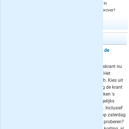
verkiezingen een aantal weken
schreven de kranten in
op proef met korting!
Nederland en de VS erover?
Meer abonnementen in kranten
Volkskrant
Proefabonnement: 4, 6 of 8 weken de
Volkskrant
Volkskrant actie: lees deze kwaliteitskrant nu
4, 6 of 8 weken voor slechts 4 euro! Het
proefabonnement stopt automatisch. Kies uit
4 weken van maandag t/m zaterdag de krant
op papier en dagelijks digitaal, 6 weken 's
zaterdags de krant op papier en dagelijks
digitaal of 8 weken volledig digitaal. Inclusief
onbeperkt toegang tot artikelen en op zaterdag
Volkskrant Magazine. De VK langer proberen?
Kies dan voor een abonnement met korting, al