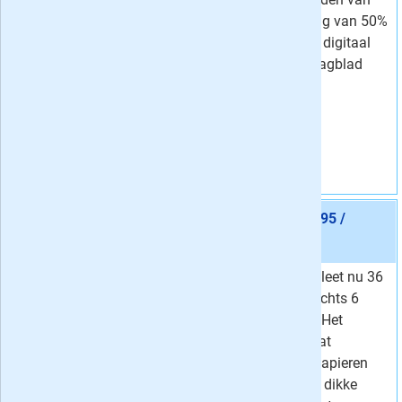
Van
9,45 per week
een scherpe korting van 50%
4,
Voor
75
per week
bij een weekend + digitaal
Korting
50 %
abonnement op dagblad
Trouw.
Vraag aan
Aanbieding 4 -
36 maanden Trouw Compleet € 6,95 /
week
stopt automatisch:
nee
Lees Trouw Compleet nu 36
Van
14,42 per week
maanden voor slechts 6
6,
Voor
95
per week
euro 95 per week. Het
Korting
52 %
abonnement omvat
doordeweeks de papieren
krant, zaterdag de dikke