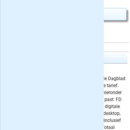
Abonnement aanvragen
Financieele Dagblad
1 jaar het FD Digitaal
38,- / maand
Lees nu een jaar lang het Financieele Dagblad
met korting tot 37%* op het reguliere tarief.
Kies in het aanbiedingen overzicht hieronder
voor de abonnementsvorm die bij u past: FD
Digitaal (de digitale krant + volledig digitale
toegang tot FD.nl en de FD App via desktop,
tablet en mobiel), FD Digitaal Plus (inclusief
papieren krant op zaterdag) of FD Totaal