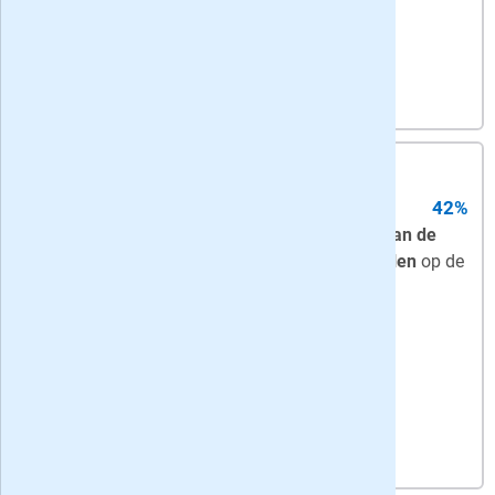
Bekijk actie
4,
25
per week
-
korting: 24 maanden
digitaal abonnement
42%
Digitaal
- ma-za de
digitale replica van de
krant
+ onbeperkt toegang tot
alle artikelen
op de
site en in de Trouw app
Bekijk actie