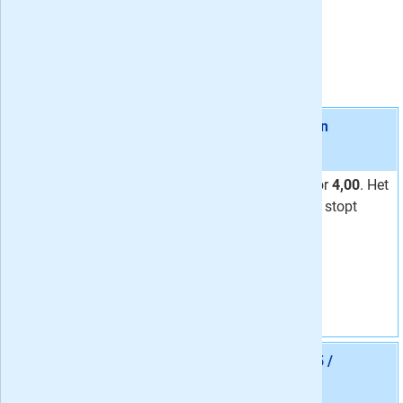
Gemiddelde waardering:
8.1
De actuele Trouw acties met korting
Aanbieding 1 -
Proefabonnement: 4, 6 of 8 weken
Trouw
stopt automatisch:
ja
24 keer Trouw voor
4,00
. Het
proefabonnement stopt
automatisch.
Vraag aan
Aanbieding 2 -
36 maanden Trouw Digitaal € 3,95 /
week
stopt automatisch:
nee