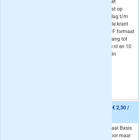
weekendeditie + het
magazine Tijdgeest op
papier, van maandag t/m
zaterdag de digitale krant
met bijlagen in PDF formaat
én onbeperkt toegang tot
artikelen op Trouw.nl en 10
andere landelijke én
regionale kranten.
Vraag aan
Aanbieding 5 -
24 maanden Trouw Digitaal Basis € 2,30 /
week
stopt automatisch:
nee
Neem Trouw Digitaal Basis
Van
3,68 per week
nu 24 maanden voor maar
2,
Voor
30