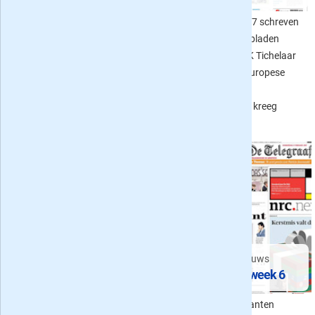
Wat kost een
In week 9 van 2017 schreven
zaterdagabonnement op de
de Nederlandse dagbladen
krant? De huidige acties van De
onder meer over CdK Tichelaar
Telegraaf, Trouw, het AD, VK,
en plannen van de Europese
NRC next en regionale kranten
Commissie. Ook het
vindt u in dit overzicht.
fotomoment in Lech kreeg
aandacht.
CPB berekeningen, Trump &
Rusland en meer
Het voorpaginanieuws
De kranten van week 7
De kranten van week 6
In week 7 van 2017 was er
Wat vonden de kranten