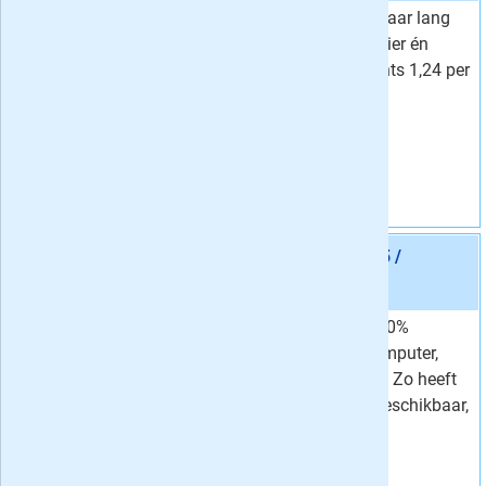
Lees Trouw twee jaar lang
Van
14,42 per week
iedere dag op papier én
7,
Voor
45
per week
digitaal voor slechts 1,24 per
Korting
48 %
krant.
Vraag aan
Aanbieding 9 -
12 maanden Trouw Digitaal € 4,55 /
week
stopt automatisch:
nee
Lees Trouw nu 100%
Van
7,37 per week
digitaal op uw computer,
4,
Voor
55
per week
tablet en telefoon. Zo heeft
Korting
38 %
u altijd de krant beschikbaar,
waar u ook bent!