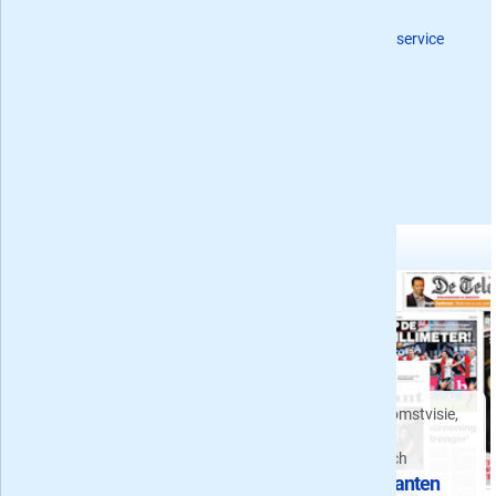
Contact opnemen met de Trouw Dagblad abonneeservice
Gerelateerde tijdschrift categorieën:
Proefabonnementen
Dagbladen
Artikelen gerelateerd aan Trouw Dagblad
Alle weekend-acties van
dagbladen
Tichelaar, EU toekomstvisie,
Prijs van een
het klimaat en het
zaterdagabonnement op
fotomoment in Lech
de krant
Week 9: in de kranten