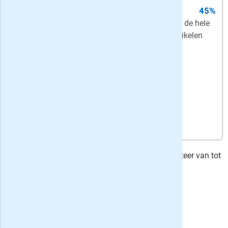
jaarabonnement
45%
Compleet
- Trouw ma-za op papier + de hele
week digitaal + onbeperkt toegang tot artikelen
(web + app)
Bekijk actie
Trouw Dagblad
lees je nu al vanaf € 4.00 - profiteer van tot
maximaal 52% korting op dit dagblad!