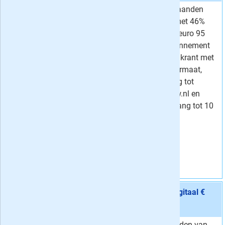
Lees Trouw 36 maanden
Van
7,37 per week
volledig digitaal met 46%
3,
Voor
95
per week
korting: slechts 3 euro 95
Korting
46 %
per week. Het abonnement
omvat de Digitale krant met
bijlagen in PDF formaat,
onbeperkt toegang tot
artikelen op Trouw.nl en
gratis online toegang tot 10
andere kranten.
Vraag aan
Aanbieding 3 -
36 maanden Trouw Zaterdag + Digitaal €
4,75 / week
stopt automatisch:
nee
Profiteer 36 maanden van