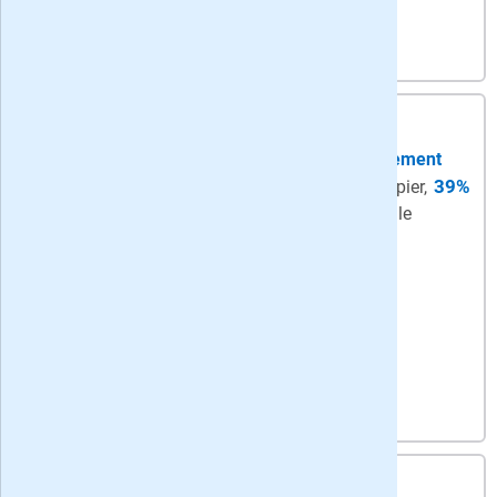
5,
75
per week
-
korting: 12 maanden
zaterdag papier + ma-za digitaal abonnement
39%
Zaterdag + Digitaal
- zaterdag op papier,
ma-za digitaal + onbeperkt toegang tot alle
artikelen in de app en op Trouw.nl
Bekijk actie
7,
95
per week
-
korting: 12 maanden