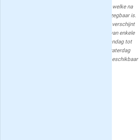
met introductiekorting voor nieuwe abonnees welke na
de eerste abonnementstermijn per maand opzegbaar is.
Trouw is een uitgave van DPG Media, de krant verschijnt
van maandag t/m zaterdag met uitzondering van enkele
feestdagen. De papieren editie wordt van maandag tot
en met vrijdag voor 07:00 uur bezorgd en op zaterdag
voor 08:00 uur. De digitale editie is dagelijks beschikbaar
vanaf 02:00.
Deel deze Trouw Dagblad aanbiedingen pagina:
Meningen van lezers:
Negentien Trouw Dagblad recensies
»
8.1
/
10
,
19
reviews