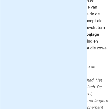
In 2012 werd Trouw al eens uitverkozen tot beste
Europese krant van het jaar door de organisatie van
European Newspaper Award
. De jury beoordeelde de
krant als beste dagblad, zowel wat betreft concept als
vormgeving. Door het combineren van het nieuwskatern
met dagelijks landelijk nieuws en de
weekendbijlage
Tijdgeest
waarin de intellectuele lezer verdieping en
opinie geboden wordt onstaat een unieke krant die zowel
de uitstraling van een dag- als weekblad heeft.
Dit aanbod geldt alleen in Nederland en indien u de
afgelopen 6 maanden geen abonnement of
proefabonnement op Dagblad Trouw heeft gehad. Het
proefabonnement van 4 weken stopt automatisch. De
overige abonnementen in de varianten Compleet,
Zaterdag + Digitaal, Digitaal en Digitaal Basis met langere
looptijden betreffen allen een doorlopend abonnement