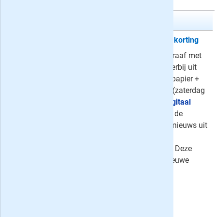
Telegraaf
Kies uw Telegraaf abonnement en korting
Neem een abonnement op de Telegraaf met
korting oplopend tot 69% en kies hierbij uit
Compleet
(maandag t/m zaterdag papier +
digitaal),
Zaterdag + Digitaal Extra
(zaterdag
op papier + dagelijks digitaal) of
Digitaal
Extra
. De Telegraaf: spraakmakend de
grootste met iedere dag het laatste nieuws uit
binnen- en buitenland, sportnieuws,
entertainment en financieel nieuws. Deze
aanbiedingen gelden alleen voor nieuwe
abonnees.
⤷
76 recensies
Uw besparing:
280,28
1,33
Slechts
per krant