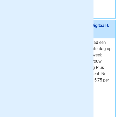
Vraag aan
Aanbieding 10 -
12 maanden Trouw Zaterdag + Digitaal €
5,75 / week
stopt automatisch:
nee
Lees Trouw Dagblad een
Van
9,45 per week
jaar lang iedere zaterdag op
5,
Voor
75
per week
papier en de hele week
Korting
39 %
digitaal met het Trouw
Weekend Zaterdag Plus
Digitaal Abonnement. Nu
tijdelijk voor maar 5,75 per
week!
Vraag aan