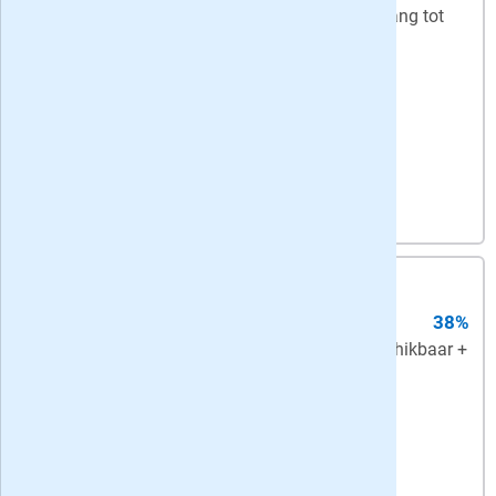
+ de hele week digitaal + onbeperkt toegang tot
artikelen in de app en op de website
Bekijk actie
4,
55
per week
-
korting: 12 maanden
digitaal abonnement
38%
Digitaal
- Trouw altijd en overal beschikbaar +
onbeperkt toegang tot artikelen
Bekijk actie