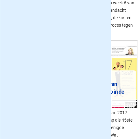
onder andere voorpaginanieuws
voorpaginanieuws in week 6 van
over de doorberekening van de
2017? Er was o.a. aandacht
verkiezingsplannen van de
voor de verkiezingen, de kosten
partijen door het CPB en de
van de zorg en het proces tegen
chaos rond Trump.
Desi Bouterse.
Ruzie met de pers
De inauguratie van
Op proef én met korting
Lees de krant voor, tijdens
President Trump in de
én na de verkiezingen
kranten
De top 5 van krant
Op vrijdag 20 januari 2017
aanbiedingen van het moment.
werd Donald J. Trump als 45ste
Neem uw favoriete dagblad nu
president van de Verenigde
voor, tijdens en na de
Staten ingehuldigd. Wat