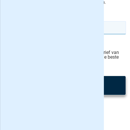
automatisch van mijn rekening af te schrijven.
actievoorwaarden
IBAN rekeningnummer
Veilig bestellen
Ja, ik schrijf mij in voor de wekelijkse nieuwsbrief van
onze partner Bladen.nl en blijf op de hoogte van de beste
deals
Privacy bij aanvraag
|
Privacy & cookies