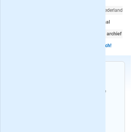
Hét kristische en grootste opinieblad van Nederland
4 weken EW lezen op
papier én digitaal
Gratis toegang tot
EW-onderzoeken
en het
archief
Cadeau abonnement stopt automatisch!
Voorwaarden
Het abonnement stopt automatisch.
Recente edities van het weekblad EW magazine
Huidig nummer: 32, verschenen op
donderdag 6 augustus 2026
Volgend nummer: 33, verschijnt op
donderdag 13 augustus 2026