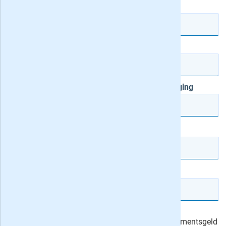
Voorletter(s)
Tussenvg.
Achternaam
Postcode
Huisnr.
Toevoeging
Telefoonnummer
E-mailadres
Ik machtig Uitgeverij Roularta om het abonnementsgeld