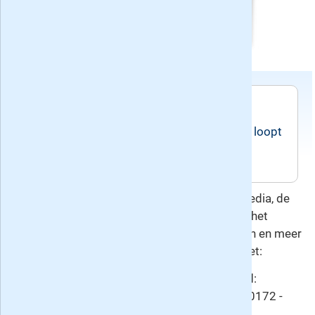
Voorwaarden
Het abonnement 4 nummers voor 25 euro loopt
tot wederopzegging.
Deze overeenkomst gaat u aan met Soul Media, de
uitgever van SOUL Magazine. Hierop is het
herroepingsrecht
van toepassing. Voor vragen en meer
informatie kunt u contact opnemen met:
Klantenservice:
SOUL Media -
E-mail
:
abonnementen@soulonline.nl -
Telefoon
: 0172 -
476085