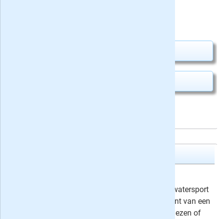
Uw besparing:
11,85
19,95
Van
voor
31,80
Abonnement aanvragen
Kado geven
Nautique
6 maanden Nautique
26,75
Nautique - het bekende yachting & watersport
magazine. Neem nu een abonnement van een
half jaar of 1 jaar inclusief digitaal lezen of