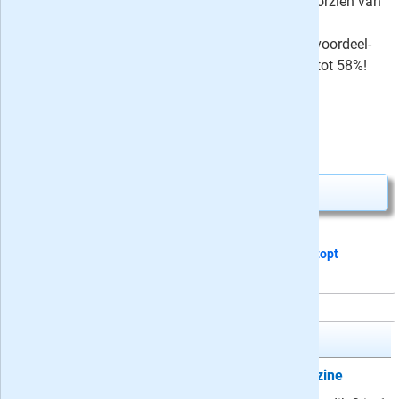
evenementen, dit alles natuurlijk voorzien van
de mooiste foto's! Neem nu een
proefabonnement of kies voor een voordeel-
abonnement met korting oplopend tot 58%!
⤷
Schrijf een recensie en win!
Uw besparing:
4,90
15,-
Van
voor
19,90
Abonnement aanvragen
Dit proefabonnement van 2 nummers
stopt
automatisch
SOUL Magazine
Proefabonnement: 2x SOUL Magazine