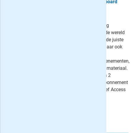
Proefabonnement: 2x Access Kiteboard
magazine
15,-
Verkrijg 'access to the air' met een
abonnement op Access Kiteboarding
magazine, jouw toegangspoort tot de wereld
van het kiteboarden. Met alles over de juiste
techniek, veiligheid en materialen maar ook
interviews met boarders, bijzondere
reisverslagen en reportages over evenementen,
alles voorzien van schitterend beeldmateriaal.
Neem nu een proefabonnement van 2
nummers, kies voor een voordeel-abonnement
met korting oplopend tot 58% of geef Access
cadeau!
⤷
één recensie
Uw besparing:
4,90
15,-
Van
voor
19,90