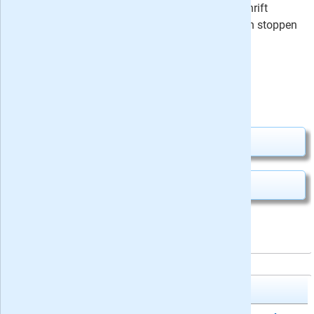
geef 3 of 6 nummers van het tijdschrift
cadeau - alle cadeau abonnementen stoppen
automatisch!
⤷
Schrijf recensie
Uw besparing:
0,22
26,75
Van
voor
26,97
Abonnement aanvragen
Kado geven
Access Kiteboard Magazine