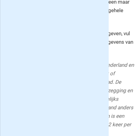
Laatste Pagina. Van begin tot eind gaat het alleen maar
over zeilen, het tijdschrift is daarin uniek in de gehele
Benelux.
Indien je een kado abonnement op Zeilen wilt geven, vul
dan op het aanvraagformulier s.v.p. ook de gegevens van
de ontvanger van het tijdschrift in.
De aanbieding op Zeilen geldt alleen binnen Nederland en
indien u het laatste half jaar geen abonnement of
proefabonnement op het magazine heeft gehad. De
abonnementen voor uzelf gelden tot wederopzegging en
zijn na de eerste abonnementstermijn maandelijks
opzegbaar. Het cadeau abonnement voor iemand anders
stopt automatisch na 6 of 12 nummers. Zeilen is een
uitgave van Pijper Media; het blad verschijnt 12 keer per
jaar.