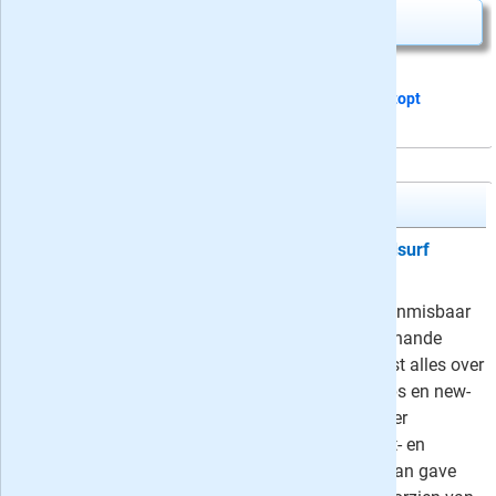
Abonnement aanvragen
Dit proefabonnement van 2 nummers
stopt
automatisch
Motion Windsurf magazine
Proefabonnement: 2x Motion Windsurf
magazine
15,-
Motion Windsurf magazine is een onmisbaar
blad voor iedere surfer vol met allerhande
praktische informatie en tips: je leest alles over
vaartechnieken, spannende roadtrips en new-
en oldskool moves. Daarnaast zijn er
diepgaande interviews, actuele spot- en
materiaalimpressies en verslagen van gave