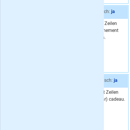
Aanbieding 3 -
6x Zeilen cadeau
stopt automatisch:
ja
Geef een half jaar Zeilen
Van
45,00
cadeau. Het abonnement
42,
Voor
50
stopt automatisch.
Korting
6 %
Vraag aan
Aanbieding 4 -
12x Zeilen cadeau
stopt automatisch:
ja
Geef het tijdschrift Zeilen
Van
89,99
twaalf maal (1 jaar) cadeau.
79,
Voor
-
Hierna stopt het
Korting
12 %
kadoabonnement
automatisch.