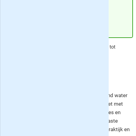
Geef cadeau
Zeilen
lees je nu al vanaf € 42.50 - profiteer van tot
maximaal 12% korting op dit tijdschrift!
D
e wind om je kop en in de zeilen, bruisend water
om je heen. Zie het, lees het en beleef het met
Zeilen! Dit blad bevat naast artikelen, impressies en
reportages over zeilen ook iedere maand de vaste
rubrieken Bezeild, Zeilersmarkt, Schateiland, Praktijk en