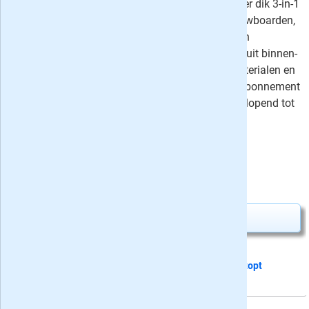
SOUL Magazine is een luxe en lekker dik 3-in-1
crossover blad/bookazine over snowboarden,
skiën en surfen. Met motiverende en
inspirerende reportages en beelden uit binnen-
en buitenland, tips, de nieuwste materialen en
nog veel meer. Neem nu een proefabonnement
of vast abonnement met korting oplopend tot
66%.
⤷
Schrijf een recensie en win!
Uw besparing:
20,00
15,-
Van
voor
35,00
Abonnement aanvragen
Dit proefabonnement van 2 nummers
stopt
automatisch