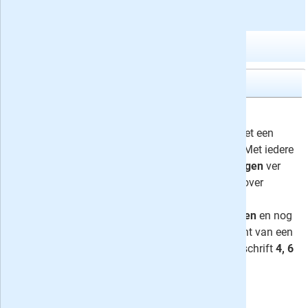
Sporttijdschriften
Meer abonnementen in watersportbladen
Duiken
4x Duiken
19,95
Ontdek hoe mooi
de duiksport
is met een
abonnement op Duiken magazine. Met iedere
maand de mooiste
duikbestemmingen
ver
weg én dichtbij, het laatste nieuws over
duikmateriaal
, tips m.b.t.
onderwaterfotografie
en
wrakduiken
en nog
veel meer. Neem nu een abonnement van een
half jaar of een jaar of geef het tijdschrift
4, 6
of 12x cadeau
aan een
onderwatersportliefhebber!
⤷
één recensie