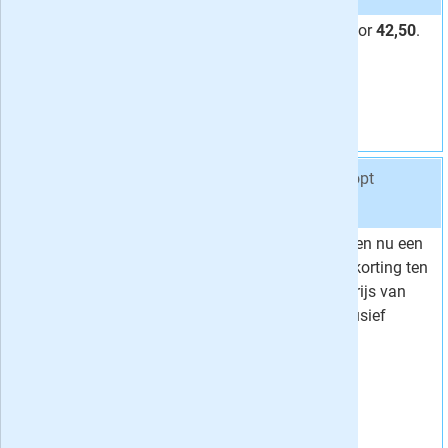
Zes keer Zeilen voor
42,50
.
Van
45,00
42,
Voor
50
Vraag aan
Korting
6 %
Aanbieding 2 -
12x Zeilen € 21,- per kwartaal
stopt
automatisch:
nee
Lees het blad Zeilen nu een
Van
89,99
jaar lang met 7% korting ten
84,
Voor
-
opzichte van de prijs van
Korting
7 %
losse edities. Inclusief
digitaal lezen!
Vraag aan