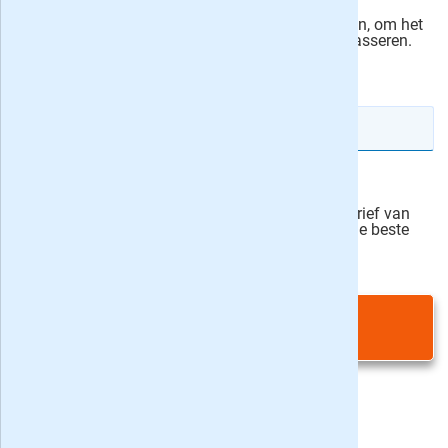
Ik machtig Pijper Media, de uitgever van Zeilen, om het
bedrag automatisch van mijn rekening te incasseren.
actievoorwaarden
IBAN rekeningnummer
Veilig bestellen
Ja, ik schrijf mij in voor de wekelijkse nieuwsbrief van
onze partner Bladen.nl en blijf op de hoogte van de beste
deals
Privacy bij aanvraag
|
Privacy & cookies