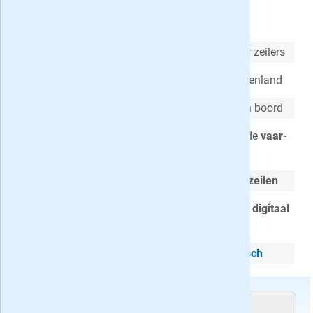
Zeilen cadeau geven
Hét maandblad voor zeilers, gemaakt door zeilers
(Nieuwe)
vaargebieden
in binnen- en buitenland
Technische
en
praktische
zaken voor aan boord
Inzicht in nieuwe boten en producten met de
vaar-
en producttesten
Nieuws en achtergronden over
wedstrijdzeilen
Extra
: Als abonnee lees je Zeilen ook
gratis digitaal
op je tablet!
Cadeau abonnement stopt automatisch