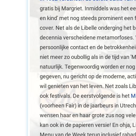
gratis bij Margriet. Inmiddels was het 
en kind' met nog steeds prominent een 
cover. Net als de Libelle onderging het 
decennia verscheidene metamorfoses. W
persoonlijke contact en de betrokkenhe
niet meer zo oubollig als in de tijd van '
natuurlijk. Tegenwoordig worden er nog
gegeven, nu gericht op de moderne, act
wil genieten van het leven. Net zoals Li
ook festivals. De eerstvolgende is het
Ma
(voorheen Fair) in de jaarbeurs in Utrech
wensen haar en haar grote zus nog vele 
kan ook in de papieren versie! En ohja, L
Menu van de Week terug inclusief rabarb