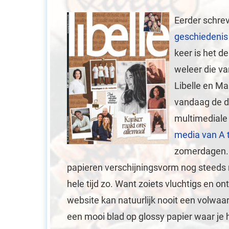
Eerder schrev
geschiedenis
keer is het 
weleer die va
Libelle en Mar
vandaag de da
multimedial
media van A 
zomerdagen. 
papieren verschijningsvorm nog steeds ni
hele tijd zo.
Want zoiets vluchtigs en on
website kan natuurlijk nooit een volwaa
een mooi blad op glossy papier waar je h