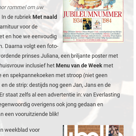
 voor rommel om uw
t. In de rubriek
Met naald
arnituur voor de
et en hoe we eenvoudig
 Daarna volgt een foto-
wordende prinses Juliana, een briljante poster met
 huisvrouw inclusief het
Menu van de Week
met
e en spekpannekoeken met stroop (niet geen
) en de strip: destijds nog geen Jan, Jans en de
r staat zelfs al een advertentie in: van Everlasting
Tegenwoordig overigens ook jong gedaan en
n een vooruitziende blik!
en weekblad voor