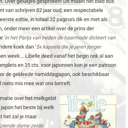
 Over gelukjes gesproken! Dit maakt het blad dus
 van schrijven 82 jaar oud; een respectabele
e eerste editie, in totaal 32 pagina's dik en met als
 onder meer een artikel over de prins der
e '
in het Parijs van heden de haarmode dicteert van
andere koek dan '
5x kapsels die je jaren jonger
open week... Libelle deed vanaf het begin ook al aan
omplets en 35 cts. voor japonnen kon je een patroon
or de gekleede namiddagjapon, ook beschikbaar
l niets mis mee wat ons betreft.
rmatie over het melkgebit
japon het beste bij welk
t het zal je maar
jziende dame zeide: