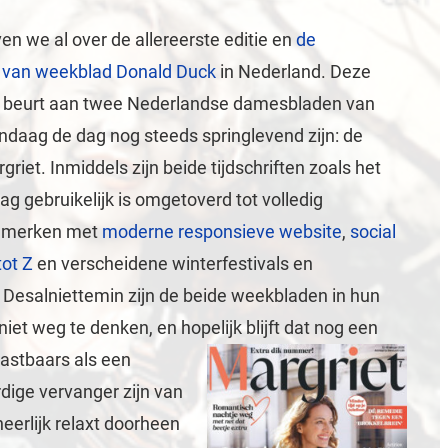
en we al over de allereerste editie en
de
 van weekblad Donald Duck
in Nederland. Deze
de beurt aan twee Nederlandse damesbladen van
ndaag de dag nog steeds springlevend zijn: de
griet. Inmiddels zijn beide tijdschriften zoals het
g gebruikelijk is omgetoverd tot volledig
e merken met
moderne responsieve website
,
social
tot Z
en verscheidene winterfestivals en
Desalniettemin zijn de beide weekbladen in hun
et weg te denken, en hopelijk blijft dat nog een
tastbaars als een
rdige vervanger zijn van
eerlijk relaxt doorheen