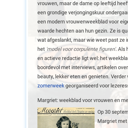
vrouwen, maar de dame op leeftijd heeft 
een grondige verjongingskuur ondergaan
een modern vrouwenweekblad voor eigen
waarde hechten aan hun gezin. Ze is qu
wat afgeslankt, maar wie weet past ze 
het
'model voor corpulente figuren'
. Als
en actieve redactie ligt wel: het weekbl
boordevol met interviews, artikelen ove
beauty, lekker eten en genieten. Verder
zomerweek
georganiseerd voor lezeress
Margriet: weekblad voor vrouwen en me
Op 30 septem
Margriet met a