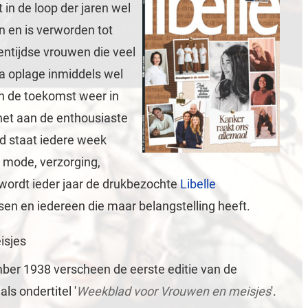
in de loop der jaren wel
 en is verworden tot
tijdse vrouwen die veel
a oplage inmiddels wel
in de toekomst weer in
 het aan de enthousiaste
ad staat iedere week
r mode, verzorging,
 wordt ieder jaar de drukbezochte
Libelle
en en iedereen die maar belangstelling heeft.
isjes
ber 1938 verscheen de eerste editie van de
ls ondertitel '
Weekblad voor Vrouwen en meisjes
'.