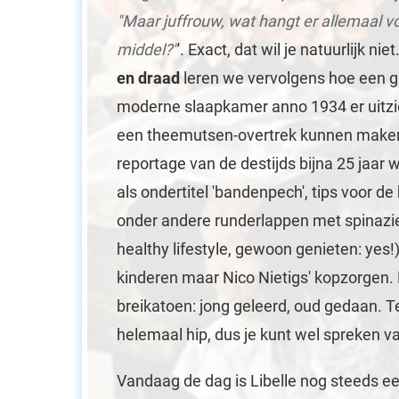
"Maar juffrouw, wat hangt er allemaal
middel?"
'. Exact, dat wil je natuurlijk nie
en draad
leren we vervolgens hoe een g
moderne slaapkamer anno 1934 er uitzi
een theemutsen-overtrek kunnen maken.
reportage van de destijds bijna 25 jaar 
als ondertitel 'bandenpech', tips voor de
onder andere runderlappen met spinazi
healthy lifestyle, gewoon genieten: yes!
kinderen maar Nico Nietigs' kopzorgen. E
breikatoen: jong geleerd, oud gedaan. 
helemaal hip, dus je kunt wel spreken va
Vandaag de dag is Libelle nog steeds e