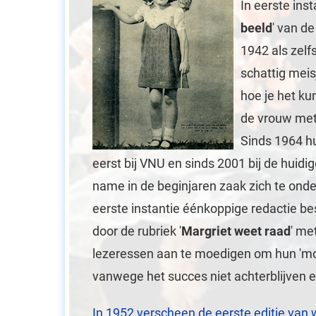
In eerste insta
beeld
' van d
1942 als zelf
schattig meis
hoe je het ku
de vrouw met 
Sinds 1964 hu
eerst bij VNU en sinds 2001 bij de huid
name in de beginjaren zaak zich te onde
eerste instantie éénkoppige redactie 
door de rubriek '
Margriet weet raad
' me
lezeressen aan te moedigen om hun 'moei
vanwege het succes niet achterblijven e
In 1952 verscheen de eerste editie van