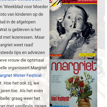
een 'Weekblad voor Moeder
foto van kinderen op de
blad in de afgelopen
at is gebleven is het
id met lezeressen. Maar
Margriet weet raad'
 steeds tips en adviezen
ieve vrouw die optimaal
belle organiseert Margriet
rgriet Winter Festival
t. Hoe het ook zij, we
jaren toe. Als het even
ibelle: graag weer het
er met vanillevla, rauwe