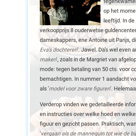
tegenkwamen.
op het moment
leeftijd. In d
verkoopprijs 8 ouderwetse guldencenten,
dameskappers, ene Antoine uit Parijs, di
Eva's dochteren
'. Jawel. Da's wel even 
maken
', zoals in de Margriet van afgel
mode: tegen betaling van 50 cts. voor c
bemachtigen. In nummer 1 aandacht vo
als '
model voor zware figuren
'. Helemaa
Verderop vinden we gedetailleerde info
en instructies over welke hoed en welke 
figuur en gezicht passen. Praktisch, wan
'
vergaan als de mannequin tot wie de bi