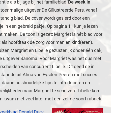
ntie als bijlage bij het familieblad '
De week in
e toenmalige uitgever De Gïllustreerde Pers, vanaf
standig blad. De cover wordt gesierd door een
je in een gebreid pakje. Op pagina 11 kun je lezen
nt maken. De toon is gezet: Margriet is hét blad voor
als hoofdtaak de zorg voor man en kind(eren).
izen Margriet en Libelle gezusterlijk onder één dak,
ige uitgever Sanoma. Voor Margriet was het dus met
rscheiden van concurrent Libelle. Dit deed de in
bestaande uit Alma van Eysden-Peeren met succes
t daarin huishoudelijke tips te introduceren en
lijkheden naar Margriet te schrijven'. Libelle kon
n kwam niet veel later met een zelfde soort rubriek.
 weekblad Donald Duck