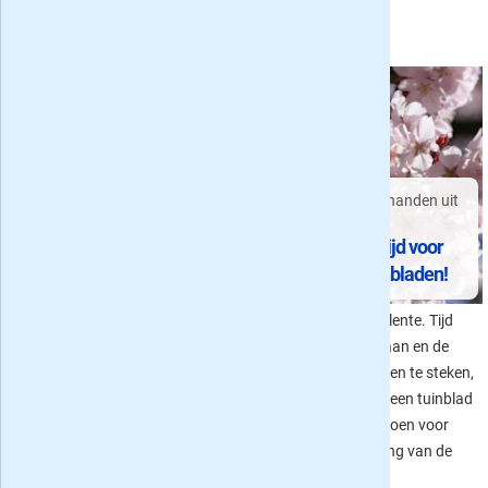
specifiek per gebied of land) is er
gaan op een rijtje.
wel een tijdschrift!
Welke bladen zijn er allemaal?
Naar buiten en de handen uit
Tijdschriften voor
de mouwen
kinderen op de
Eindelijk lente: tijd voor
basisschool
tuinieren en tuinbladen!
Het aanbod van kinderbladen is
Eindelijk, het is weer lente. Tijd
best groot, zodanig dat je
om naar buiten te gaan en de
wellicht door de bomen het bos
handen uit de mouwen te steken,
niet meer ziet. Welke tijdschriften
of natuurlijk fijn met een tuinblad
zijn er allemaal voor kinderen in
alvast ideeën op te doen voor
de basisschool leeftijd (4 tot 12
aanleg of herinrichting van de
jaar) en welke zijn per groep het
tuin!