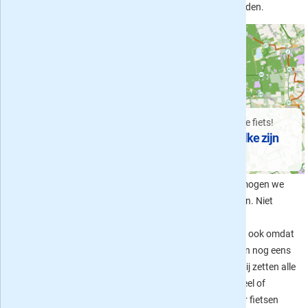
ieder wat wils gevonden.
Welke reisbladen zijn er?
Tijdschriften over
Lekker toeren op de fiets!
vakantie, reizen en dagjes
Fietsbladen: welke zijn
uit
er?
Heerlijk op reis! Maar waarheen,
In ons kikkerlandje mogen we
en hoe er te komen? En met welk
graag de fiets pakken. Niet
vervoermiddel? Met alleen een
alleen uit praktische
rugzak, of met een luxe caravan
overwegingen, maar ook omdat
met alles er op en eraan? Voor
het gewoon leuk is en nog eens
iedereen betekent vakantie en
supergezond ook. Wij zetten alle
reizen weer iets anders. En voor
tijdschriften die geheel of
alle types reizen (en soms zelfs
gedeeltelijk over over fietsen