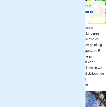
Tijdschriften voor
Lezen: lekker leerzaam
vakantieliefhebbers en
Kinderbladen voor de
reislustigen
De leukste reisbladen
meivakantie
Wie van reizen houdt kan ook in
Lezen is leuk en leerzaam.
tijdschriftenland zijn hart
Ondanks het feit dat kinderen
ophalen. Of het nu over een
steeds meer naar schermpjes
specifiek land of om een
zitten te turen wordt er gelukkig
bepaalde activiteit of bepaald
ook nog steeds veel gelezen. Er
reistype gaat: er is voor iedereen
zijn dan ook vele leuke en
wel een reisblad dat aansluit op
leerzame tijdschriften voor
de interesse. In dit artikel lichten
kinderen. In dit artikel zetten we
we er een aantal uit.
er vijf op een rijtje met de lopende
aanbiedingen betreft
(proef)abonnementen.