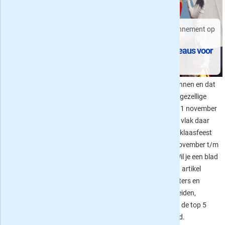
Geef een mini-abonnement op
Uitjes voor iedereen
een blad
Uit je krant: dagjes weg
Sinterklaas cadeaus voor
en avondjes uit
iedereen
Uitjekrant is de ticket winkel met
De wintertijd is begonnen en dat
korting op leuke avondjes uit en
wordt weer een hele gezellige
dagjes of weekendjes weg. Het
tijd, te beginnen op 11 november
aanbod van de komende winter
met Sint Maarten en vlak daar
bestaat uit onder andere
achteraan het Sinterklaasfeest
wellness, (kerst)concerten,
dat dit jaar van 12 november t/m
musicals, met korting naar de
5 december duurt. Wil je een blad
Winter Efteling en veel meer!
cadeau geven? In dit artikel
hebben we voor peuters en
kleuters, jongens, meiden,
mannen en vrouwen de top 5
bladen samengesteld.