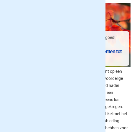
Begin de nazomer goed!
Drie culinaire bladen
Tijdschrift
voorgeproefd
Lekker & Gezond Eten
proefabonnementen tot
voor Foodies
10 euro
Smullen geblazen: De Lekker 500
Een proefabonnement op een
voor het komende jaar is uit en
blad is een leuke en voordelige
kent een aantal flinke wijzigingen
manier om vrijblijvend nader
in de top 100 beste restaurants.
kennis te maken met een
Verder aandacht voor de
tijdschrift dat je wel eens los
november-edities van de
koopt of getipt hebt gekregen.
kookbladen Foodies en Gezond
We helpen je in dit artikel met het
Eten.
zoeken naar een aanbieding
onder de 10 euro en hebben voor