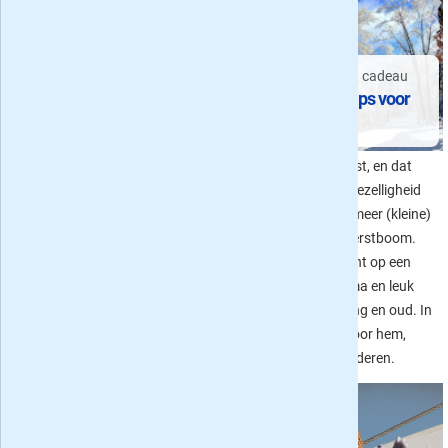
Zet ma in de bloemetjes met
een blad
Geef een tijdschrift cadeau
Geef een tijdschrift
Kerstcadeaus: tips voor
cadeau voor Moederdag
iedereen
Een mini-abonnement op een
Het is weer bijna kerst, en dat
blad is een leuk cadeau voor
betekent een hoop gezelligheid
moederdag en iets waar je
en natuurlijk een of meer (kleine)
moeder gedurende langere tijd
cadeaus onder de kerstboom.
wat aan heeft. In dit artikel
Een mini-abonnement op een
geven we wat suggesties door
tijdschrift is een prima en leuk
10 leuke bladen voor je moeder
cadeau-idee voor jong en oud. In
op een rijtje te zetten.
dit artikel de top 5 voor hem,
haar, kinderen en ouderen.