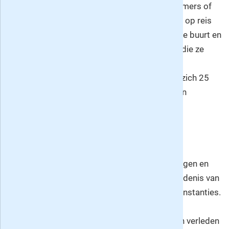
'De vaste route van'
: bekende Amsterdammers of
oud-Amsterdammers nemen de lezer mee op reis
langs de plekken van hun jeugd: het huis, de buurt en
straat waarin ze opgroeiden en de school die ze
bezochten.
25 en 50 jaar geleden
: rubriek met wat er zich 25
respectievelijk 50 jaar geleden afspeelde in
Amsterdam.
Stem uit het verleden
: met fragmenten uit
dagboeken, brieven, memoires.
Mijn Amsterdam
: bijdragen van lezers.
Komt dat zien
: interessante tentoonstellingen en
activiteitein met betrekking tot de geschiedenis van
Amsterdam in musea, theaters en andere instanties.
Ons Amsterdam: een uniek blad over heden en verleden