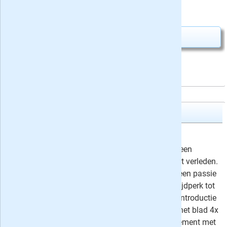
6,67
Slechts
per tijdschrift
Abonnement aanvragen
KIJK Geschiedenis
4x KIJK Geschiedenis
24,95
Ga met KIJK Geschiedenis mee op een
spannende ontdekkingsreis naar het verleden.
Het tijdschrift is voor iedereen met een passie
voor geschiedenis; van het stenen tijdperk tot
het recente verleden. Neem nu een introductie
abonnement van 4 nummers, geef het blad 4x
cadeau of kies voor een jaarabonnement met