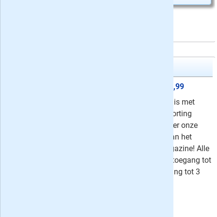
National Geographic Historia
6x National Geographic Historia
39,99
Maak nu 1, anderhalf of 2 jaar kennis met
National Geographic Historia met korting
oplopend tot 49%. Een tijdschrift over onze
rijke geschiedenis van de makers van het
tijdschrift National Geographic Magazine! Alle
abonnementen zijn inclusief gratis toegang tot
digitale edities via Lezerij.nl + toegang tot 3
maanden terug.
⤷
Schrijf een recensie en win!
Uw besparing:
13,95