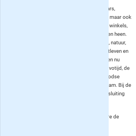
persoon of periode ongemoeid. U leest over
Amsterdamse families, architecten, kunstenaars,
burgemeesters, ondernemers en misdadigers maar ook
over straten, buurten, gebouwen zoals kerken, winkels,
café's en fabrieken en bedrijven door de eeuwen heen.
Ook politiek, kunst, literatuur, muziek, techniek, natuur,
religie, scheepvaart en handel, sport, het straatleven en
andere aspecten van het stadsleven van toen en nu
komen ruim aan bod. De Gouden Eeuw, de Provotijd, de
Wereldoorlogen, de Wederopbouw de rijke Joodse
historie; alles krijgt een plaats in Ons Amsterdam. Bij de
keuze van onderwerpen wordt regelmatig aansluiting
gezocht bij de actualiteit.
Daarnaast vindt u in het magazine onder andere de
volgende vaste rubrieken: