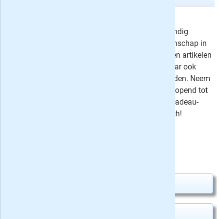
6x Historia
32,50
Historia is een populair-geschiedkundig
magazine van de makers van Wetenschap in
Beeld. In ieder nummer reportages en artikelen
over belangrijke gebeurtenissen maar ook
alledaagse bezigheden uit het verleden. Neem
nu een abonnement met korting oplopend tot
34% of geef het blad cadeau - alle cadeau-
abonnementen stoppen automatisch!
⤷
Schrijf recensie
Uw besparing:
17,00
5,42
Slechts
per tijdschrift
Abonnement aanvragen
Kado geven