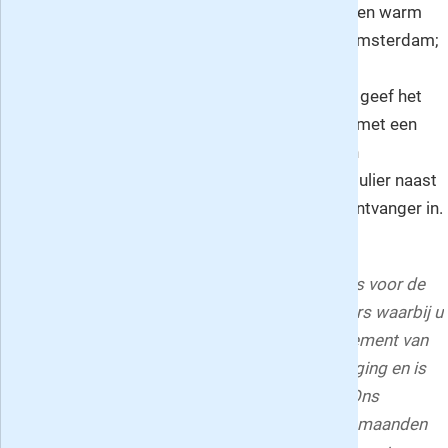
van Amsterdam voor iedereen die deze stad een warm
hart toedraagt. Ontdek de geschiedenis van Amsterdam;
neem nu een voordelig proefabonnement of
jaarabonnement met aantrekkelijke korting of geef het
magazine cadeau aan een familielid of kennis met een
bovenmatige interesse in de geschiedenis van
Amsterdam. Vul daartoe op het aanvraagformulier naast
uw eigen gegevens ook de gegevens van de ontvanger in.
Het proefabonnement van vijf nummers stopt
automatisch. Deze voorwaarden gelden tevens voor de
cadeau-abonnementen van vijf en tien nummers waarbij u
het blad aan iemand anders geeft. Het abonnement van
10 nummers voor uzelf loopt tot wederopzegging en is
na de eerste termijn maandelijks opzegbaar. Ons
Amsterdam verschijnt tien keer per jaar; in de maanden