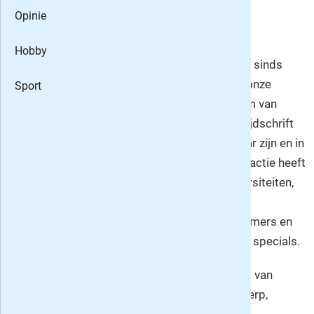
Opinie
Hobby
O
ns Amsterdam is een maandblad dat al sinds
1949 schrijft over de rijke historie van onze
Sport
prachtige hoofdstad maar ook het Amsterdam van
vandaag de dag. Het prachtig geïllustreerde tijdschrift
kenmerkt zich door artikelen die goed leesbaar zijn en in
hoge mate kennis van zaken uitstralen. De redactie heeft
uitstekende, onafhankelijke banden met universiteiten,
het Stadsarchief en andere databanken,
stadsarcheologen en prominente Amsterdammers en
heeft daardoor regelmatig primeurs en mooie specials.
Ons Amsterdam duikt diep in de geschiedenis van
Amsterdam en laat daarbij bijna geen onderwerp,