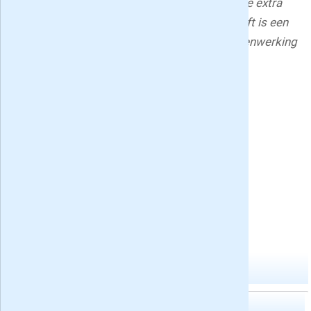
juli/augustus en januari/februari verschijnen de extra
dikke zomer- en winternummers. Het tijdschrift is een
uitgave van Stichting Ons Amsterdam in samenwerking
met Virtùmedia.
Deel deze Ons Amsterdam aanbiedingen pagina:
Meningen van lezers:
Geen recensies gevonden
Schrijf een recensie over Ons Amsterdam
»
-
/
10
,
0
reviews
-
Gemiddelde waardering:
Meer abonnementen in historische bladen
Historia