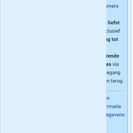
complimenten voor dit
14 of 28 nummers
geweldige tijdschrift.
met
korting
oplopend tot liefst
50%
! Dit is inclusief
Geef
zelf je oordeel
over
gratis toegang tot
Quest
»
de
corresponderende
digitale edities
via
Lezerij.nl + toegang
tot 3 maanden terug.
Abonneren
Meer informatie
Contactgegevens