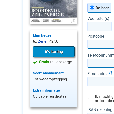
De heer
Voorletter(s)
Mijn keuze
Postcode
6
x
Zeilen
42,50
6%
korting
Telefoonnumm
Gratis
thuisbezorgd
Soort abonnement
E-mailadres
Tot wederopzegging
Extra informatie
Ik machtig
Op papier én digitaal.
automatisc
IBAN rekenin