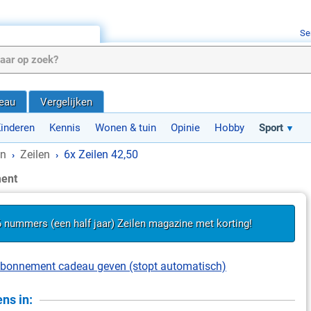
Se
deau
Vergelijken
inderen
Kennis
Wonen & tuin
Opinie
Hobby
Sport
en
Zeilen
6x Zeilen 42,50
›
›
ment
 6 nummers (een half jaar) Zeilen magazine met korting!
t abonnement cadeau geven (stopt automatisch)
ns in: