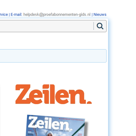
rvice
| E-mail:
|
Nieuws