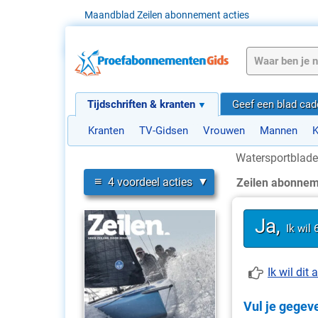
Maandblad Zeilen abonnement acties
Tijdschriften & kranten
Geef een blad ca
Kranten
TV-Gidsen
Vrouwen
Mannen
K
Watersportblad
≡
4 voordeel acties
Zeilen abonne
Ja,
Ik wil
Ik wil di
Vul je gegeve