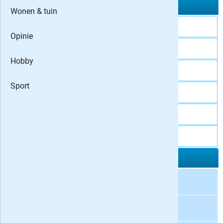
Abonneeservice het Financieele Dagblad
Wonen & tuin
FD Klantenservice
Opinie
Telefoon
0800 - 666 6667
Hobby
E-mailadres
klantenservice@fd.nl
Sport
Website
http://fd.nl/service/contact
Adres
Postbus 216
Postcode & plaats
1000 AE Amsterdam
Uitgever het FD
Naam uitgever
FD Mediagroep
Adres
Prins Bernhardplein 173