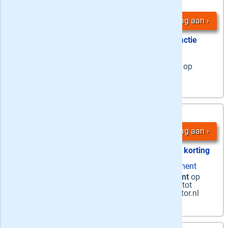
36
4,
-
nummers
Vraag aan
actie
stopt automatisch
6 weken op
zaterdag
de weekendkrant op
papier &
dagelijks
de digitale krant
3,
36 maanden
95
/ week
Vraag aan
55% korting
zaterdag papier + ma-za digitaal abonnement
Zaterdag + Digitaal
-
De zaterdagkrant
op
papier +
de hele week
digitaal + toegang tot
Premiumartikelen in de app en op DeStentor.nl