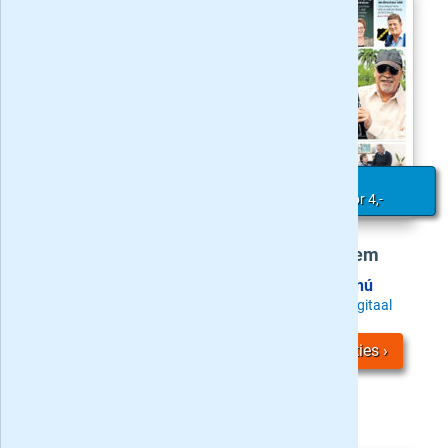
Actie
:
Actie
:
6 weken voor 4,-
6 weken voor 4,-
Tubantia
BN DeStem
Probeer nú
Probeer nú
Zaterdag + Digitaal
Zaterdag + Digitaal
Bekijk
4
acties
Bekijk
3
acties