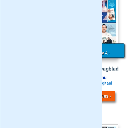
Actie
:
Actie
:
6 weken voor 4,-
6 weken voor 4,-
Brabants Dagblad
Eindhovens Dagblad
Probeer nú
Probeer nú
Zaterdag + Digitaal
Zaterdag + Digitaal
Bekijk
4
acties
Bekijk
4
acties