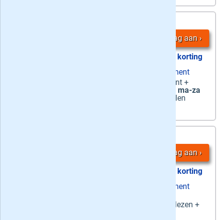
3,
36 maanden
95
/ week
Vraag aan
55% korting
zaterdag papier + ma-za digitaal abonnement
Zaterdag + Digitaal
-
zaterdag
de krant +
bijlagen en Mezza magazine op papier én
ma-za
digitaal lezen + onbeperkt Premium artikelen
4,
24 maanden
25
/ week
Vraag aan
51% korting
zaterdag papier + ma-za digitaal abonnement
Zaterdag + Digitaal
-
zaterdag
De
Gelderlander op papier én
ma-za
digitaal lezen +
onbeperkt Premiumartikelen