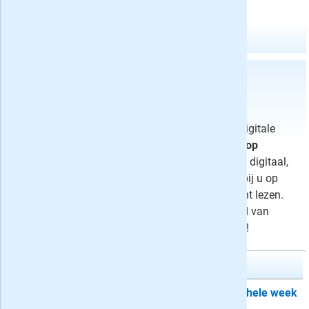
50 aanbiedingen
in weekendabonnementen:
Sorteer deze weekendabonnementen op
Met een abonnement op de weekendkrant of de digitale
krant leest u uw favoriete dagblad op úw manier:
op
zaterdag
de dikke papieren krant en door de week digitaal,
alleen maar digitaal
of via een tussenvorm waarbij u op
donderdag, vrijdag of maandag ook op papier kunt lezen.
Laat u hieronder verrassen door het ruime aanbod van
weekendabonnementen en profiteer van de acties!
Telegraaf Zaterdag + Digitaal Exta
Telegraaf zaterdag op papier + de hele week