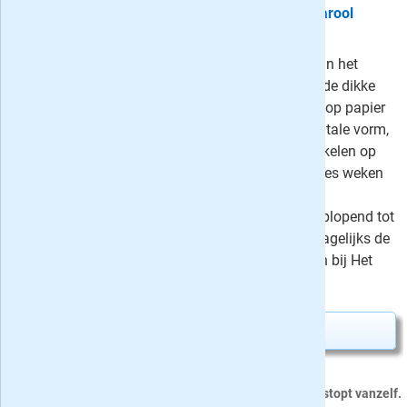
Proefabonnement: 6 weken Het Parool
Zaterdag + Digitaal
Probeer het Parool nu in de vorm van het
weekendabonnement: op zaterdag de dikke
krant én de bijlage PS van de Week op papier
en de gehele week het Parool in digitale vorm,
inclusief toegang tot alle (Plus)-artikelen op
Parool.nl. Op proef al voor 4 euro (zes weken
lang, stopt automatisch) of als
voordeelabonnement met korting oplopend tot
55%! Liever een abonnement met dagelijks de
krant op papier én digitaal? Kijk dan bij Het
Parool Compleet abonnement.
Proefabonnement aanvragen
›
Dit proefabonnement van 36 nummers stopt vanzelf.