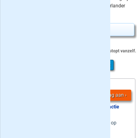
op papier? Kijk dan bij het De Gelderlander
Compleet abonnement.
Proefabonnement aanvragen
›
Dit proefabonnement van 36 nummers stopt vanzelf.
4 De Gelderlander Zaterdag + Digitaal aanbiedingen:
36
4,
-
nummers
Vraag aan
actie
stopt automatisch
6 weken op
zaterdag
de weekendkrant op
papier &
dagelijks
de digitale krant