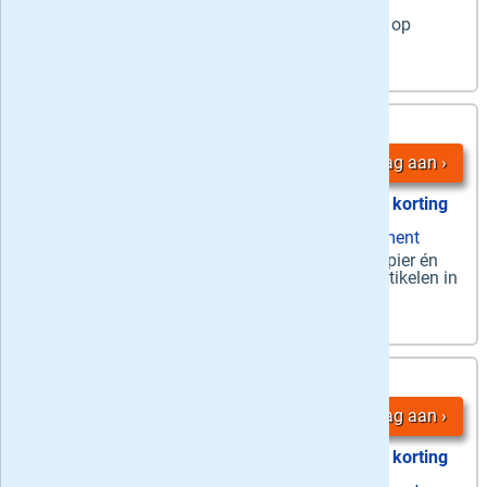
stopt automatisch
6 weken op
zaterdag
de weekendkrant op
papier &
dagelijks
de digitale krant
4,
36 maanden
75
/ week
Vraag aan
50% korting
zaterdag papier + ma-za digitaal abonnement
Zaterdag + Digitaal
-
Zaterdag
op papier én
ma-za
digitaal + onbeperkt toegang tot artikelen in
de app en op de website
5,
24 maanden
25
/ week
Vraag aan
44% korting