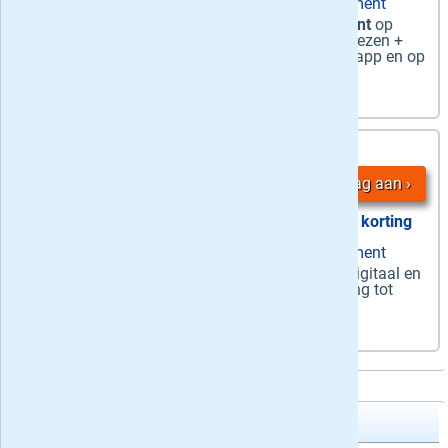
zaterdag papier + ma-za digitaal abonnement
Zaterdag + Digitaal
-
De zaterdagkrant
op
papier en
alle edities van ma-za
digitaal lezen +
onbeperkt toegang tot alle artikelen in de app en op
Trouw.nl
5,
12 maanden
75
/ week
Vraag aan
39% korting
zaterdag papier + ma-za digitaal abonnement
Zaterdag + Digitaal
-
De hele week
digitaal en
's zaterdags
op papier + onbeperkt toegang tot
artikelen
Het Parool Zaterdag + Digitaal