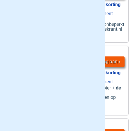
52% korting
zaterdag papier + ma-za digitaal abonnement
Zaterdag + digitaal
-
's zaterdags
de
Volkskrant op papier én
ma-za
digitaal + onbeperkt
toegang tor artikelen in de app en op Volkskrant.nl
5,
24 maanden
25
/ week
Vraag aan
47% korting
zaterdag papier + ma-za digitaal abonnement
Zaterdag + digitaal
-
zaterdag
op papier +
de
hele week
toegang tot de digitale krant +
onbeperkt toegang tor artikelen in de app en op
Volkskrant.nl
5,
12 maanden
75
/ week