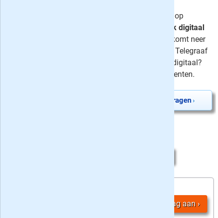
digitaal
Ontvang de Telegraaf één jaar lang op
zaterdag in de bus en de hele week digitaal
voor slechts 87 cent per krant! Dat komt neer
op 22 euro 50 per maand. Liever de Telegraaf
iedere dag op papier of juist alleen digitaal?
Kijk dan bij alle Telegraaf abonnementen.
Zaterdag papier + ma-za digitaal abonnement aanvragen
›
2 Telegraaf Zaterdag + Digitaal Exta aanbiedingen:
5,
12 maanden
19
/ week
Vraag aan