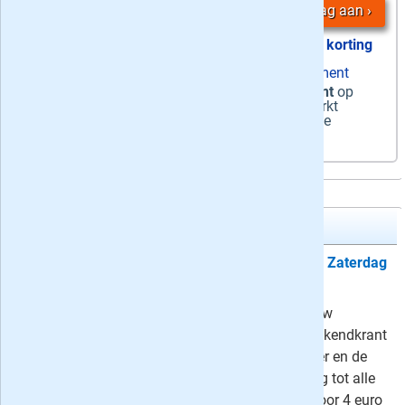
Vraag aan
42% korting
zaterdag papier + ma-za digitaal abonnement
Zaterdag + digitaal
-
de zaterdagkrant
op
papier + ma-za de digitale krant + onbeperkt
toegang tot artikelen via de app en website
Trouw Zaterdag + Digitaal
Proefabonnement: 6 weken Trouw Zaterdag
+ Digitaal
Maak nu voordelig kennis met Trouw
Weekend: 's zaterdags de dikke weekendkrant
én het magazine Tijdgeest op papier en de
hele week digitaal, inclusief toegang tot alle
artikelen op Trouw.nl. Op proef al voor 4 euro