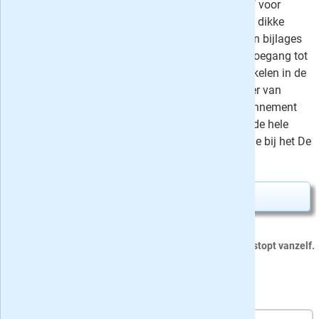
abonnement nu zes weken op proef voor
slechts 4 euro: 's zaterdags de extra dikke
weekendkrant + Mezza Magazine en bijlages
Z en Zo op papier en de hele week toegang tot
alle digitale edities en Premium artikelen in de
app en op de nieuwssite. Of profiteer van
korting tot 55% bij een voordeelabonnement
van 1, 2 of 3 jaar. Liever de Stentor de hele
week op papier? Neem dan een kijkje bij het De
Stentor Compleet abonnement.
Proefabonnement aanvragen
›
Dit proefabonnement van 36 nummers stopt vanzelf.
4 De Stentor Zaterdag + Digitaal aanbiedingen: