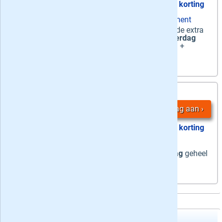
44% korting
zaterdag papier + ma-za digitaal abonnement
Zaterdag + Digitaal Extra
-
zaterdag
de extra
dikke krant op papier &
maandag t/m zaterdag
digitaal lezen +
onbeperkt artikelen
lezen +
VROUW magazine
1,
12 maanden
99
/ week
Vraag aan
69% korting
digitaal abonnement
Digitaal Extra
-
maandag t/m zaterdag
geheel
digitaal +
onbeperkt artikelen
lezen
AD Zaterdag + Digitaal