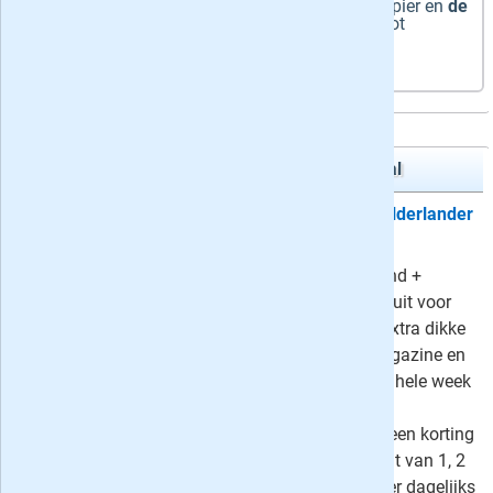
Zaterdag + Digitaal
-
Zaterdag
op papier en
de
hele week
digitaal + onbeperkt toegang tot
(Plus)artikelen
De Gelderlander Zaterdag + Digitaal
Proefabonnement: 6 weken De Gelderlander
Zaterdag + Digitaal
Probeer het De Gelderlander weekend +
digitaal abonnement nu zes weken uit voor
slechts 4 euro: iedere zaterdag de extra dikke
weekendeditie van DG + Mezza Magazine en
de bijlagen Z en Zo op papier en de hele week
toegang tot alle digitale edities en
Premiumartikelen. Of profiteer van een korting
tot 55% bij een voordeelabonnement van 1, 2
of zelfs 3 jaar. De Gelderlander liever dagelijks