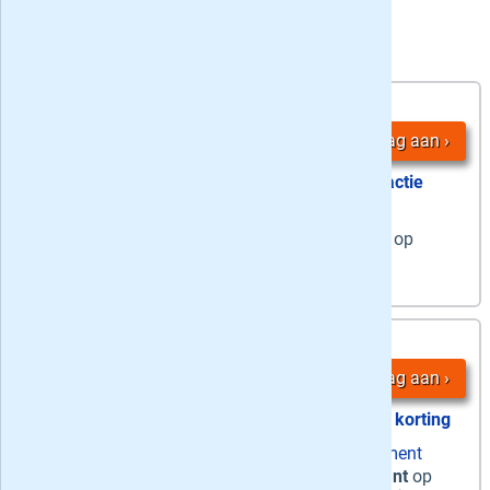
4 Het Parool Zaterdag + Digitaal aanbiedingen:
36
4,
-
nummers
Vraag aan
actie
stopt automatisch
6 weken op
zaterdag
de weekendkrant op
papier &
dagelijks
de digitale krant
4,
36 maanden
25
/ week
Vraag aan
55% korting
zaterdag papier + ma-za digitaal abonnement
Zaterdag + Digitaal
-
De weekendkrant
op