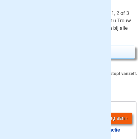
(6 weken, stopt automatisch) of als
voordeelabonnement met de eerste 1, 2 of 3
jaar korting oplopend tot 50%. Leest u Trouw
liever iedere dag op papier? Kijk dan bij alle
aanbiedingen van Trouw .
Proefabonnement aanvragen
›
Dit proefabonnement van 36 nummers stopt vanzelf.
4 Trouw Zaterdag + Digitaal aanbiedingen:
36
4,
-
nummers
Vraag aan
actie