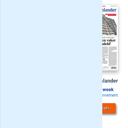
Haarlems Dagblad
Gooi- en Eemlander
Vanaf
2,49
/ week
Vanaf
2,49
/ week
Kies uw HD abonnement
Kies uw G&E abonnement
Acties bekijken
Acties bekijken