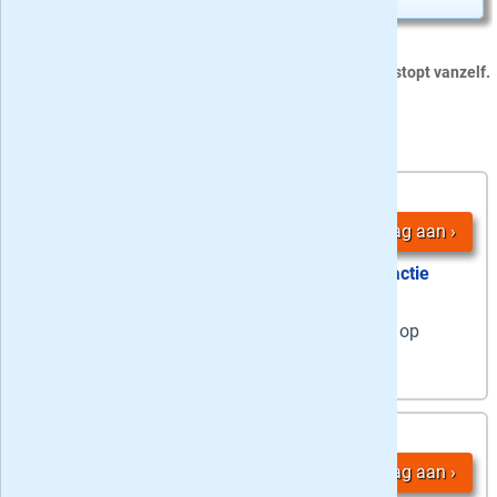
Dit proefabonnement van 36 nummers stopt vanzelf.
4 Volkskrant Zaterdag + Digitaal aanbiedingen:
36
4,
-
nummers
Vraag aan
actie
stopt automatisch
6 weken op
zaterdag
de weekendkrant op
papier &
dagelijks
de digitale krant
4,
36 maanden
75
/ week
Vraag aan