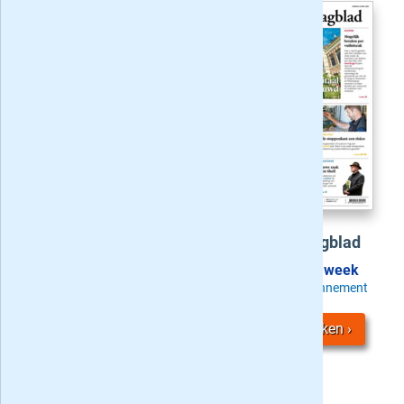
Actie
:
6 weken voor 4,-
PZC
Leidsch Dagblad
Probeer nú
Vanaf
2,49
/ week
Zaterdag + Digitaal
Kies uw LD abonnement
Bekijk
3
acties
Acties bekijken