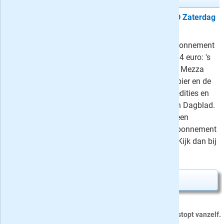
Proefabonnement: 6 weken het AD Zaterdag
+ Digitaal
Neem het AD weekend + digitaal abonnement
nu zes weken op proef voor slechts 4 euro: 's
zaterdags de dikke weekendeditie + Mezza
Magazine en bijlagen Z & Zo op papier en de
hele week toegang tot alle digitale edities en
Premiumartikelen van het Algemeen Dagblad.
Of profiteer van korting tot 56% bij een
voordeel-abonnement. Liever een abonnement
met iedere dag de krant op papier? Kijk dan bij
het AD Compleet abonnement.
Proefabonnement aanvragen
›
Dit proefabonnement van 36 nummers stopt vanzelf.