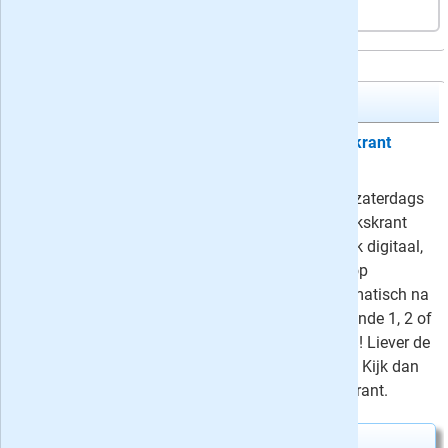
Volkskrant Zaterdag + Digitaal
Proefabonnement: 6 weken Volkskrant
Zaterdag + Digitaal
Lees nu voordelig de Volkskrant: 's zaterdags
de extra dikke weekendkrant en Volkskrant
Magazine op papier en de hele week digitaal,
inclusief toegang tot alle artikelen op
Volkskrant.nl. Op proef (stopt automatisch na
zes weken) al voor 4 euro of gedurende 1, 2 of
3 jaar met korting oplopend tot 52%! Liever de
Volkskrant ook dagelijks op papier? Kijk dan
bij alle aanbiedingen van de Volkskrant.
Proefabonnement aanvragen
›