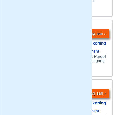
papier + de
hele week
alle edities digitaal +
onbeperkt toegang tot (Plus)artikelen
4,
24 maanden
75
/ week
Vraag aan
50% korting
zaterdag papier + ma-za digitaal abonnement
Zaterdag + Digitaal
-
's Zaterdags
Het Parool
op papier én
ma-za
digitaal + onbeperkt toegang
tot (Plus)artikelen
5,
12 maanden
25
/ week
Vraag aan
44% korting
zaterdag papier + ma-za digitaal abonnement