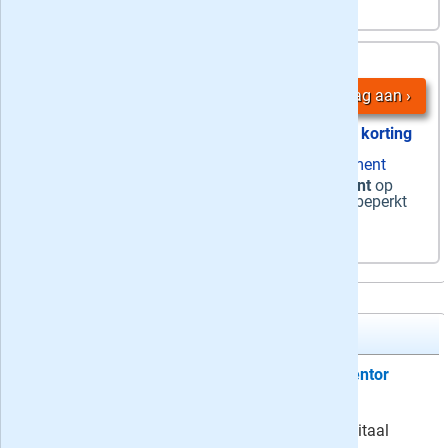
4,
12 maanden
55
/ week
Vraag aan
48% korting
zaterdag papier + ma-za digitaal abonnement
Zaterdag + Digitaal
-
De zaterdagkrant
op
papier +
de hele week
digitaal lezen + onbeperkt
toegang tot Premiumartikelen
De Stentor Zaterdag + Digitaal
Proefabonnement: 6 weken De Stentor
Zaterdag + Digitaal
Neem het De Stentor weekend + digitaal