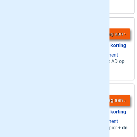
4,
24 maanden
25
/ week
Vraag aan
53% korting
zaterdag papier + ma-za digitaal abonnement
Zaterdag + Digitaal
-
's Zaterdags
het AD op
papier én
ma-za
digitaal
4,
12 maanden
55
/ week
Vraag aan
49% korting
zaterdag papier + ma-za digitaal abonnement
Zaterdag + Digitaal
-
Zaterdag
op papier +
de
hele week
digitaal