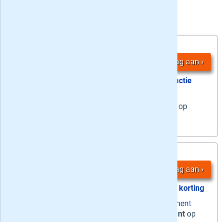
4 AD Zaterdag + Digitaal aanbiedingen:
36
4,
-
nummers
Vraag aan
actie
stopt automatisch
6 weken op
zaterdag
de weekendkrant op
papier &
dagelijks
de digitale krant
3,
36 maanden
95
/ week
Vraag aan
56% korting
zaterdag papier + ma-za digitaal abonnement
Zaterdag + Digitaal
-
De weekendkrant
op
papier +
de hele week
digitaal