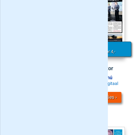
Actie
:
Actie
:
6 weken voor 4,-
6 weken voor 4,-
De Gelderlander
De Stentor
Probeer nú
Probeer nú
Zaterdag + Digitaal
Zaterdag + Digitaal
Bekijk
4
acties
Bekijk
4
acties