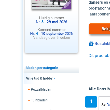
dansers
en
proefabonnem
jaarabonnem
Huidig nummer
Nr.
3
-
29 mei
2026
Beki
Komend nummer
Nr.
4
-
10 september
2026
Vandaag over 5 weken
Beschik
Dit proefa
Bladen per categorie
Vrije tijd & hobby
Alle Dans 
Puzzelbladen
Tuinbladen
3x
D