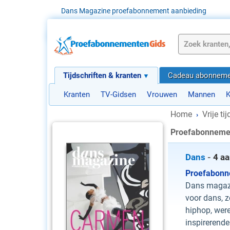
Dans Magazine proefabonnement aanbieding
Tijdschriften & kranten
Cadeau abonneme
Kranten
TV-Gidsen
Vrouwen
Mannen
K
Home
Vrije ti
›
Proefabonneme
Dans
-
4 a
Proefabon
Dans magazi
voor dans, 
hiphop, wer
inspirerend