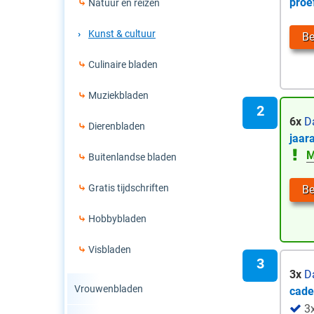
proe
Natuur en reizen
Kunst & cultuur
Be
Culinaire bladen
Muziekbladen
6x
D
Dierenbladen
jaar
M
Buitenlandse bladen
Gratis tijdschriften
Be
Hobbybladen
Visbladen
3x
D
Vrouwenbladen
cad
3