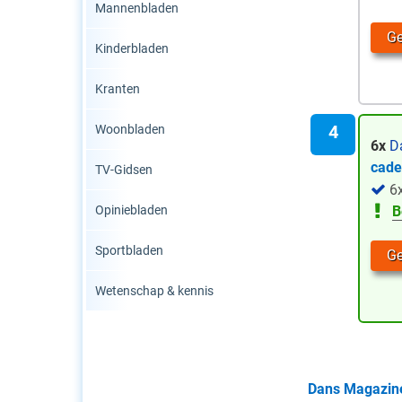
Mannenbladen
Ge
Kinderbladen
Kranten
Woonbladen
6x
D
cad
TV-Gidsen
6
Opiniebladen
B
Sportbladen
Ge
Wetenschap & kennis
Dans Magazin