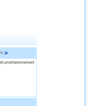
ch:
ja
Het proefabonnement