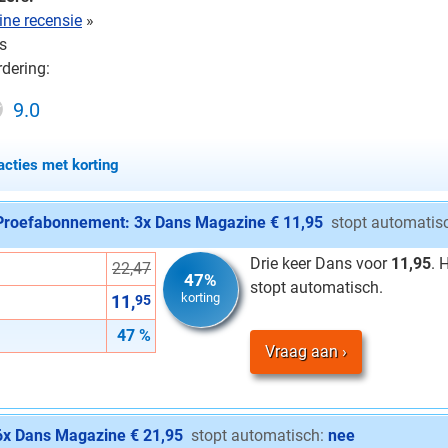
ne recensie
»
s
dering:
9.0
acties met korting
Proefabonnement: 3x Dans Magazine € 11,95
stopt automatis
Drie keer Dans voor
11,95
. 
22,47
47%
stopt automatisch.
korting
11,
95
47 %
Vraag aan
6x Dans Magazine € 21,95
stopt automatisch:
nee