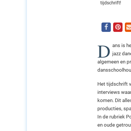
tijdschrift!
D
ans is h
jazz dan
algemeen en pr
dansschoolhoud
Het tijdschrift
interviews waar
komen. Dit alle
producties, spa
In de rubriek 
en oude getrou