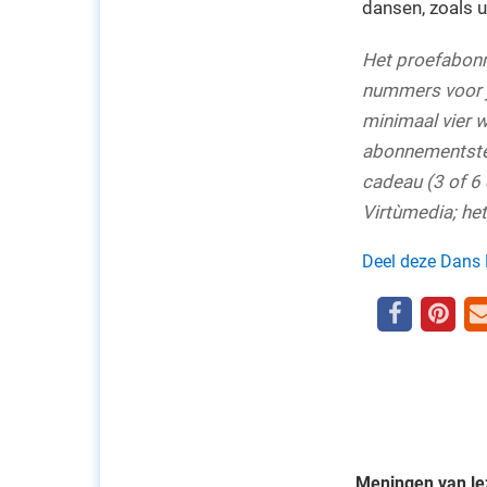
dansen, zoals u
Het proefabonn
nummers voor je
minimaal vier 
abonnementsterm
cadeau (3 of 6 
Virtùmedia; het 
Deel deze Dans
Meningen van le