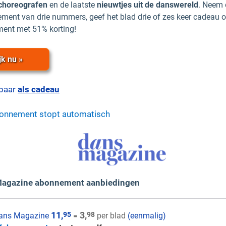
choreografen
en de laatste
nieuwtjes uit de danswereld
. Neem 
ent van drie nummers, geef het blad drie of zes keer cadeau o
ent met 51% korting!
jk nu »
baar
als cadeau
bonnement stopt automatisch
Magazine abonnement aanbiedingen
11,
3,
95
98
ans Magazine
=
per blad
(eenmalig)