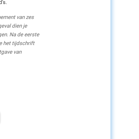
's.
nement van zes
eval dien je
en. Na de eerste
het tijdschrift
itgave van