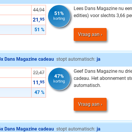
Lees Dans Magazine nu een 
44,94
51%
edities) voor slechts 3,66 p
korting
21,
95
51 %
Vraag aan
3x Dans Magazine cadeau
stopt automatisch:
ja
Geef Dans Magazine nu dri
22,47
47%
cadeau. Het abonnement sto
korting
11,
95
automatisch.
47 %
Vraag aan
6x Dans Magazine cadeau
stopt automatisch:
ja