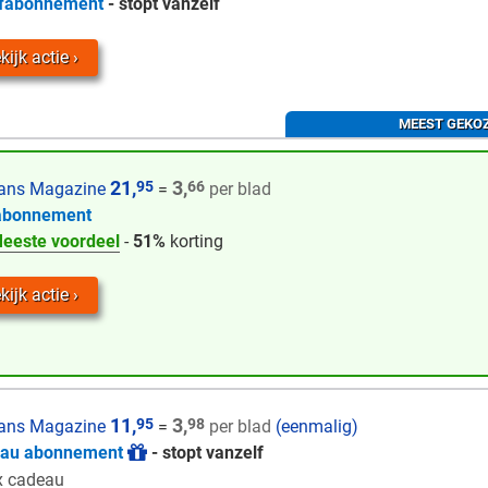
fabonnement
- stopt vanzelf
kijk actie
MEEST GEKO
21,
3,
95
66
ans Magazine
=
per blad
abonnement
eeste voordeel
-
51%
korting
kijk actie
11,
3,
95
98
ans Magazine
=
per blad
(eenmalig)
eau abonnement
- stopt vanzelf
x cadeau