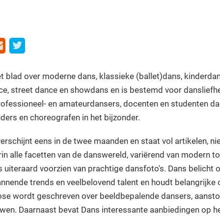
et blad over moderne dans, klassieke (ballet)dans, kinderdan
ce, street dance en showdans en is bestemd voor dansliefhe
ofessioneel- en amateurdansers, docenten en studenten da
ers en choreografen in het bijzonder.
 verschijnt eens in de twee maanden en staat vol artikelen, n
in alle facetten van de danswereld, variërend van modern to
s uiteraard voorzien van prachtige dansfoto's. Dans belicht 
nnende trends en veelbelovend talent en houdt belangrijke o
Pose wordt geschreven over beeldbepalende dansers, aanst
wen. Daarnaast bevat Dans interessante aanbiedingen op h