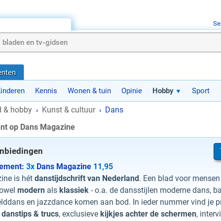
Se
nten
inderen
Kennis
Wonen & tuin
Opinie
Hobby
Sport
jd & hobby
Kunst & cultuur
Dans
›
›
nt op Dans Magazine
anbiedingen
nement:
3x
Dans Magazine
11,95
ne is hét
danstijdschrift van Nederland
. Een blad voor mensen
zowel
modern
als
klassiek
- o.a. de dansstijlen moderne dans, bal
elddans en jazzdance komen aan bod. In ieder nummer vind je p
e
danstips & trucs
, exclusieve
kijkjes achter de schermen
, inter