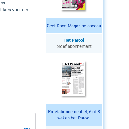
een
f kies voor een
Geef Dans Magazine cadeau
Het Parool
proef abonnement
Proefabonnement: 4, 6 of 8
weken het Parool