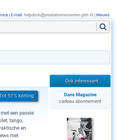
rvice
| E-mail:
|
Nieuws
Ook interessant
Dans Magazine
Tot 51% korting
cadeau abonnement
 met een passie
let, tango,
raktische en
views met