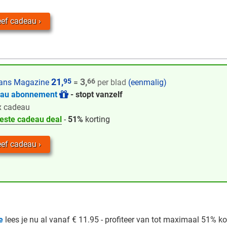
ef cadeau
21,
3,
95
66
ans Magazine
=
per blad
(eenmalig)
eau abonnement
- stopt vanzelf
x cadeau
este cadeau deal
-
51%
korting
ef cadeau
e
lees je nu al vanaf € 11.95 - profiteer van tot maximaal 51% ko