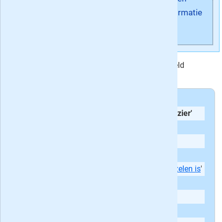
Meer informatie
Puzzel & Win! wordt door onze bezoekers gemiddeld
gewaardeerd met het cijfer
8.6
Andere Puzzel & Win! recensies:
'
Bingo is goed voor vele uurtjes puzzelplezier'
'
Gezellig samen puzzelen
'
'
Heerlijk ontspannen uurtjes
'
'
Ontspannend en toch leerrijk
'
'
Fantastisch blad waarin het prachtig puzzelen is
'
'
Een fantastisch puzzelblad
'
'
In de vakantie was het Bingo!
'
'
Verslavend?
'