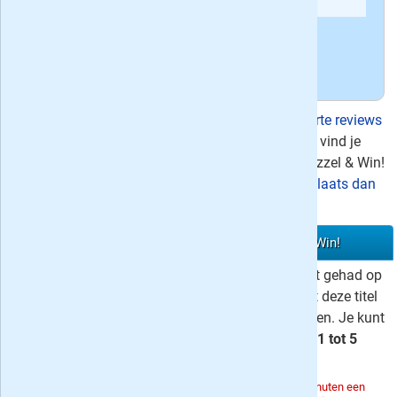
'
Het puzzelblad met de beste diversiteit
'
'
Een momentje voor jezelf
'
Bekijk
alle meningen over Puzzel & Win!
»
Er zijn in totaal tien uitgebreide recensies en
57 korte reviews
geschreven voor het blad
Puzzel & Win!
, hierboven vind je
recensie #1. Lees je dit tijdschrift ook, of heb je Puzzel & Win!
recentelijk nog gelezen en wil je je mening kwijt?
Plaats dan
hieronder je beoordeling
!
Schrijf een recensie over het blad Puzzel & Win!
Ben je abonnee van of heb je ooit een abonnement gehad op
Puzzel & Win!
? Hieronder kun je jouw ervaring met deze titel
delen en toekomstige lezers van dit tijdschrift helpen. Je kunt
naast een
recensie
schrijven ook een waardering (
1 tot 5
sterren
) voor het maandblad geven.
Om het systeem niet te overbelasten kun je één keer per 5 minuten een