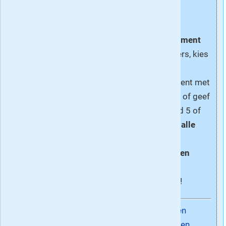
automatisch
aflopend
proefabonnement
van 5 nummers, kies
voor een
jaarabonnement met
extra korting
of geef
dit puzzelblad 5 of
17x cadeau -
alle
cadeau-
abonnementen
stoppen
automatisch
!
Abonneren
Kado geven