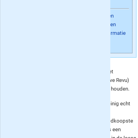
nieuwsstroom dat de
moderne lezer makkelijk
Abonneren
verzuipt. Elsevier maakt
Kado geven
wekelijks een brede selectie
Meer informatie
uit het nieuws en vergeet
bovendien het buitenland
niet, of moeilijke politieke of
economische onderwerpen.
Het blad probeert niet makkelijk te scoren met
tendentieuze sfeerverslagen (zoals bijv. Nieuwe Revu)
maar feiten en meningen goed gescheiden te houden.
Helaas is het blad de laatste paar jaar nog weinig echt
spraakmakend. Alleen met de vergelijkende
warenonderzoeken wordt nog gescoord (goedkoopste
gemeenten, bijv.). Ik vind Elsevier desondanks een