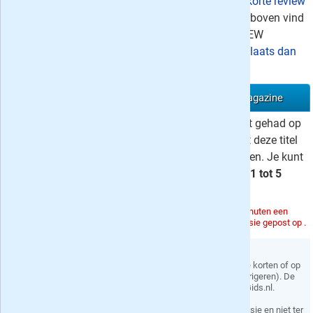
Er zijn in totaal twee uitgebreide recensies en
één korte review
geschreven voor het opinieblad
EW magazine
, hierboven vind
je recensie #1. Lees je dit tijdschrift ook, of heb je EW
recentelijk nog gelezen en wil je je mening kwijt?
Plaats dan
hieronder je beoordeling
!
Schrijf een recensie over het opinieblad EW magazine
Ben je abonnee van of heb je ooit een abonnement gehad op
EW magazine
? Hieronder kun je jouw ervaring met deze titel
delen en toekomstige lezers van dit tijdschrift helpen. Je kunt
naast een
recensie
schrijven ook een waardering (
1 tot 5
sterren
) voor het weekblad geven.
Om het systeem niet te overbelasten kun je één keer per 5 minuten een
recensie posten. Met het ip-adres is voor het laatst een recensie gepost op .
Voorwaarden
De redactie behoudt zich het recht voor om je recensie in te korten of op
andere manieren aan te passen (denk aan spelfouten corrigeren). De
recensie wordt eigendom van Proefabonnementen-Gids.nl.
Je privacy
Je e-mail adres wordt niet zichtbaar gemaakt naast je recensie en niet ter