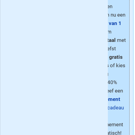
Dat betrouwbare imago
wetenschap en
maakt het blad salonfahig
cultuur. Neem nu een
en bruikbaar om over tien of
abonnement van 1
twintig jaar nog als
jaar
in de vorm
naslagwerk erbij te pakken.
papier + digitaal
met
korting van liefst
Met veel infografieken en
36% inclusief
gratis
vergelijkingen tussen
tablet edities
of kies
instellingen, organisaties of
voor
volledig
overheidsorganen. Elsevier
digitaal
met 40%
heeft net als het Algemeen
korting! Of geef een
Dagblad door dat
mini-abonnement
journalistiek zich steeds
van 4 weken cadeau
meer moet richten op
- het
duiding. Daarnaast is
cadeauabonnement
sprake van zo'n grote
stopt automatisch!