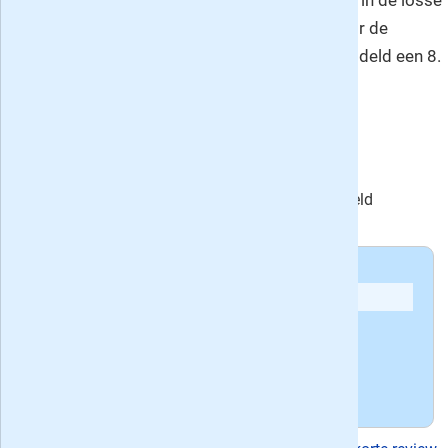
betrouwbare papieren huisvriend die ik graag in de losse
verkoop bemachtig. Voor de feiten een 9, voor de
spraakmakende verhalen een 7: maakt gemiddeld een 8.
Geef
zelf je visie
op EW
»
EW magazine wordt door onze bezoekers gemiddeld
gewaardeerd met het cijfer
8.0
Andere EW magazine recensies:
'
De Newsweek van Nederland'
'
Elsevier? Wellicht een steun in de rug...
'
Bekijk
alle meningen over EW magazine
»