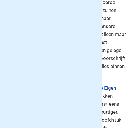
over tuinen waarin een RTL-corifee als groengoeroe
wordt opgevoerd! Dat de schrijfster niets van tuinen
weet bekent ze ruiterlijk, maar dat ze zich op haar
zoektocht laat leiden door een man die gesponsord
wordt door grote tuincentra en mijns inziens alleen maar
veel planten wil verkopen, schoot mij echt in het
verkeerde keelgat. Waarom het oor te luisteren gelegd
bij de commercie? Als je doet wat deze man voorschrijft
ziet het er even aardig uit, maar de kans dat alles binnen
de kortste keren dood is, is erg groot.
Voor Juliette:
neem een abonnement op Onze Eigen
Tuin
: daar staat in hoe je het echt moet aanpakken.
Zwarte grond opbrengen lijkt aardig, maar eerst eens
onderzoeken wat voor grond je hebt lijkt me nuttiger.
Voorts is de beplanting eigenlijk het laatste hoofdstuk