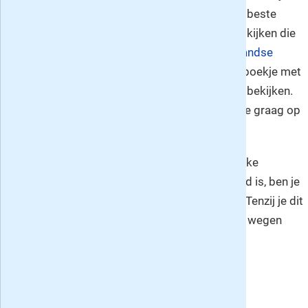
voorbeeld bij de Wiltfang, daar kan je ook het beste
gereedschap kopen. Ga eens wat privétuinen kijken die
de moeite waard zijn (word lid van de
Nederlandse
Tuinen Stichting
en ontvang het Open Tuinen boekje met
een schat aan juweeltjes die je dan kunt gaan bekijken.
De eigenaars zijn allemaal experts en helpen je graag op
weg).
De foto's bij het artikel zijn een horreur voor elke
tuinliefhebber. Als dit tongue-in-cheek bedoeld is, ben je
in elk geval bij mij je doel voorbij geschoten. (Tenzij je dit
echt mooi vind natuurlijk). Dan scheiden onze wegen
zich. Ik zeg mijn abonnement nu op.
Geef
zelf je beoordeling
over NRC
»