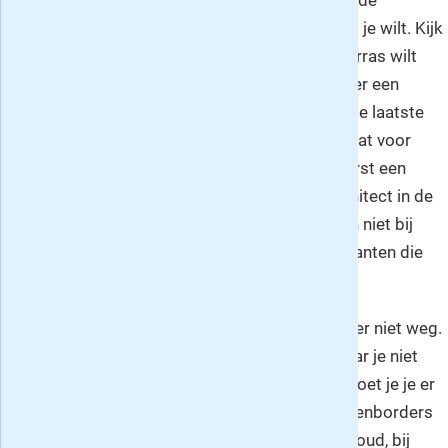
van het aanleggen van een tuin. Eerst een goede
structuur aanleggen. Maak een lijstje met wat je wilt. Kijk
goed waar de zon komt en waarvoor je het terras wilt
gebruiken Ochtendzon? Avondzon? als je meer een
borrelaar dan een ontbijter bent kies je voor de laatste
plek. Wil je een schommel, een schuur etc.? wat voor
erfafscheiding kies je. Veel vragen waar je eerst een
antwoord op moet weten voor je een tuinarchitect in de
arm neemt. Koop je planten bij een kweker en niet bij
een tuincentrum, meeste kans op gezonde planten die
het ook gaan doen.
Betegel niet je hele tuin want dan kan het water niet weg.
Er zijn heus wel beplantingen te verzinnen waar je niet
constant aandacht aan hoeft te geven. Dan moet je je er
wel bij neerleggen dat je dan geen vasteplantenborders
kunt hebben. Doe een cursus over tuinonderhoud, bij