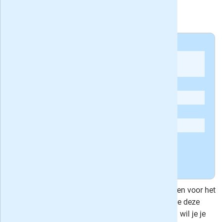
NRC krijgt van de lezers gemiddeld een
7.8
Andere NRC recensies:
'
Overstap vanaf de Volkskrant uitstekend
bevallen
'
'
De krant is te interessant ...
'
'
Werven zonder de ouden te houden
'
'
Hup Jelle
'
'
Leesbaarheid NRC
'
'
nrc zakt af naar bedenkelijk niveau'
Bekijk
alle meningen over NRC
»
Er zijn in totaal zes uitgebreide recensies geschreven voor het
dagblad
NRC
, hierboven vind je recensie #6. Lees je deze
krant ook, of heb je NRC recentelijk nog gelezen en wil je je