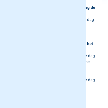
1. De Kanttekening digitaal + elke zaterdag de
krant
-Bij dit abonnement ontvangt de lezer elke dag
digitaal nieuws en elke zaterdag de
zaterdagkrant.
2. De Kanttekening digitaal + elke maand het
magazine
- Bij dit abonnement ontvangt de lezer elke dag
digitaal nieuws en elke maand het magazine
3. De Kanttekening digitaal
- Bij dit abonnement ontvangt de lezer elke dag
digitaal nieuws.
4. Opzeggen per abonnementsvorm
4.1 Maandelijkse betaling