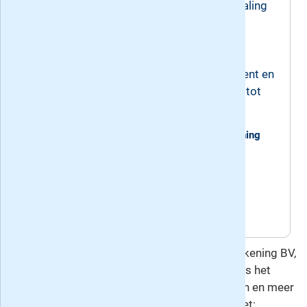
Abonnementen met een maandelijkse betaling
zijn maandelijks opzegbaar.
4.2 Eenmalige betaling
U betaalt eenmalig voor een jaarabonnement en
profiteert van een korting die kan oplopen tot
11%.
Recente edities van het weekblad De Kanttekening
Huidig nummer: #188, verschenen op
zaterdag 8 augustus 2026
Volgend nummer: #190, verschijnt op
maandag 10 augustus 2026
Deze overeenkomst gaat u aan met De Kanttekening BV,
de uitgever van De Kanttekening. Hierop is het
herroepingsrecht
van toepassing. Voor vragen en meer
informatie kunt u contact opnemen met: