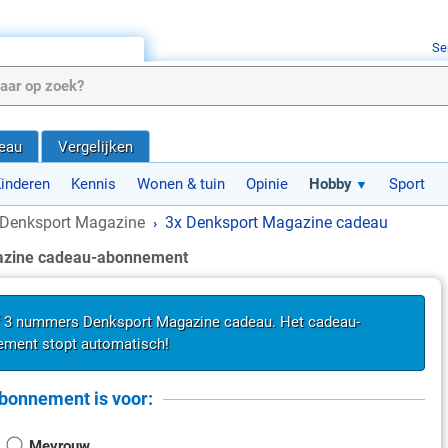
Se
deau
Vergelijken
inderen
Kennis
Wonen & tuin
Opinie
Hobby
Sport
Denksport Magazine
3x Denksport Magazine cadeau
›
azine cadeau-abonnement
f 3 nummers Denksport Magazine cadeau. Het cadeau-
ment stopt automatisch!
bonnement is voor:
Mevrouw