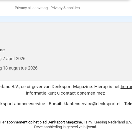
Privacy bij aanvraag
|
Privacy & cookies
ine
 7 april 2026
ag 18 augustus 2026
and B.V., de uitgever van Denksport Magazine. Hierop is het
herro
informatie kunt u contact opnemen met:
ksport abonneeservice -
E-mail
: klantenservice@denksport.nl -
Tel
lier
abonnement op het blad Denksport Magazine
, i.s.m. Keesing Nederland B.V
Deze aanbieding is geheel vrijblijvend.