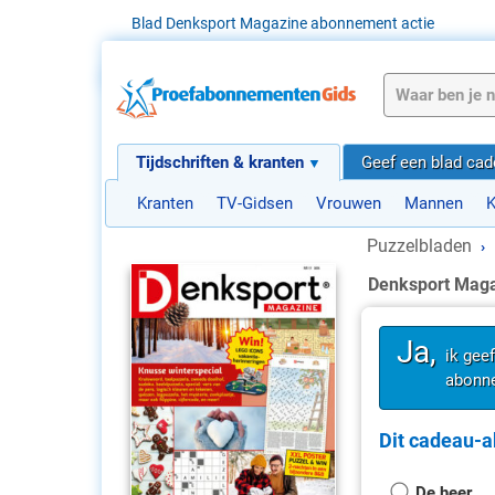
Blad Denksport Magazine abonnement actie
Tijdschriften & kranten
Geef een blad ca
Kranten
TV-Gidsen
Vrouwen
Mannen
K
Puzzelbladen
›
Denksport Mag
Ja,
ik gee
abonne
Dit cadeau-a
De heer