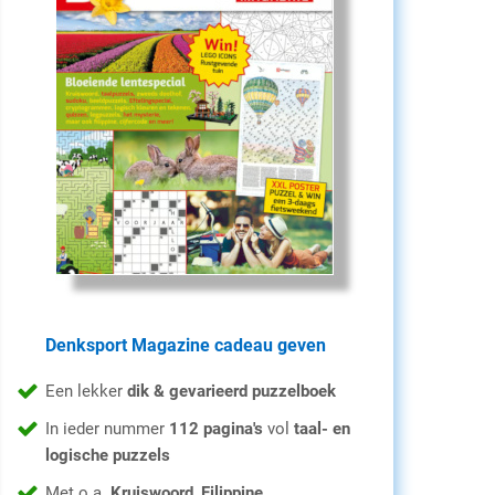
Denksport Magazine cadeau geven
Een lekker
dik & gevarieerd puzzelboek
In ieder nummer
112 pagina's
vol
taal- en
logische puzzels
Met o.a.
Kruiswoord
,
Filippine
,