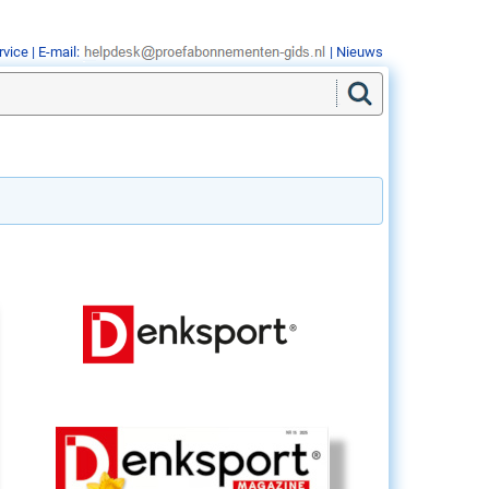
rvice
| E-mail:
|
Nieuws