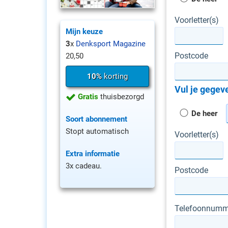
Voorletter(s)
Mijn keuze
3
x
Denksport Magazine
Postcode
20,50
10%
korting
Vul je gegeve
Gratis
thuisbezorgd
De heer
Soort abonnement
Stopt automatisch
Voorletter(s)
Extra informatie
3x cadeau.
Postcode
Telefoonnumm