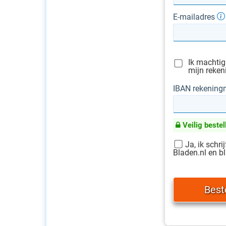
E-mailadres
Ik machti
mijn reken
IBAN rekenin
Veilig bestel
Ja, ik schri
Bladen.nl en bl