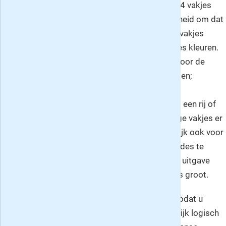
vakjes breed waar u achtereenvolgens 3, 6 en 4 vakjes
zwart in moet kleuren is er maar één mogelijkheid om dat
te doen: 3 vakjes kleuren, 1 vakje leeg laten, 6 vakjes
kleuren, 1 vakje leeglaten en als laatste 4 vakjes kleuren.
Nu u al 1 rij hebt liggen de vakjes daarin vast voor de
oplossingen van de kruisende rijen of kolommen;
zodoende heeft u daarvoor al wat meer
aanknopingspunten. Hoe minder blokjes er op een rij of
kolom ingekleurd moeten en dus hoe meer lege vakjes er
zijn, hoe moeilijker het wordt. Dit geldt natuurlijk ook voor
de grootte van de diagrammen: des te groter, des te
lastiger. De diagrammen zijn in de drie-sterren uitgave
over het algemeen 15 bij 15 of 20 bij 15 vakjes groot.
Neem nu een abonnement op dit puzzelblad zodat u
iedere vier weken uren zoet kunt zijn met heerlijk logisch