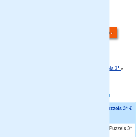
Denksport Japanse Puzzels 3* bestellen
Meningen van lezers:
Geen recensies gevonden
Schrijf een recensie over Denksport Japanse Puzzels 3*
»
-
/
10
,
0
reviews
-
Gemiddelde waardering:
De actuele Japanse Puzzels 3* acties met korting
Aanbieding 1 -
Proefabonnement: 5x Japanse Puzzels 3* €
29,70
stopt automatisch:
ja
Vijf keer Japanse Puzzels 3*
Van
31,25
voor
29,70
. Het