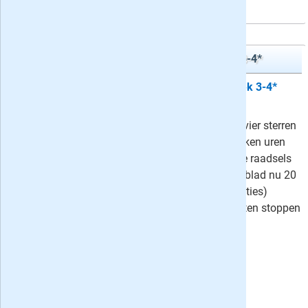
automatisch
Denksport Zweeds Vakantieboek 3-4*
5x Denksport Zweeds Vakantieboek 3-4*
cadeau
Met het Zweeds Vakantieboek drie-vier sterren
van Denksport ben je iedere vier weken uren
zoet met het oplossen van Zweedse raadsels
en variaties daarop. Geef dit puzzelblad nu 20
weken (5 edities) of een jaar (13 edities)
cadeau - beide cadeau-abonnementen stoppen
automatisch!
⤷
Schrijf een recensie en win!
Uw besparing:
2,90
26,35
Van
voor
29,25