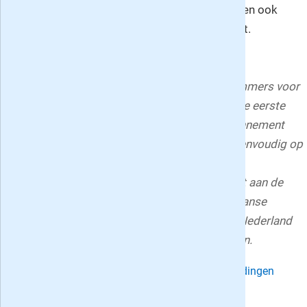
uitgave van Denksport waar u naast getallen ook
lekker met kleurpotloden aan de gang kunt.
Het proefabonnement van vijf nummer stopt
automatisch. Het jaarabonnement van 13 nummers voor
uzelf geldt tot wederopzegging en wordt na de eerste
abonnementstermijn overgezet naar een abonnement
voor onbepaalde tijd. Deze is iedere maand eenvoudig op
te zeggen door een telefoontje, e-mail
(klantenservice@denksport.nl) of brief gericht aan de
klantenservice van Denksport. Denksport Japanse
Puzzels 3 sterren is een uitgave van Keesing Nederland
BV. Het puzzelblad verschijnt iedere vier weken.
Deel deze Denksport Japanse Puzzels 3* aanbiedingen
pagina: