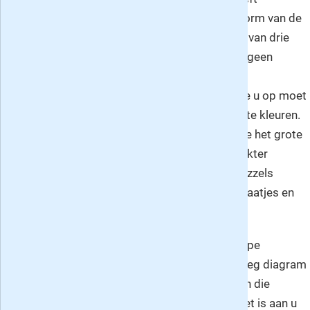
Denksport een mooie uitdaging voor u in de vorm van de
puzzeluitgave
Japanse Puzzels
op het niveau van drie
sterren. De puzzels in deze puzzelboekjes zijn geen
sudoku's of kakuro's (kruissompuzzels) maar
zogenaamde
nonogrammen
: beeldpuzzels die u op moet
lossen door logisch na te denken en vakjes in te kleuren.
Omdat Japans zich net zoals Chinees vanwege het grote
aantal schrifttekens en het logografische karakter
daarvan niet zo goed leent voor kruiswoordpuzzels
hebben de Japanners deze puzzelvorm met plaatjes en
getallen uitgevonden.
Wat is de bedoeling bij het oplossen van dit type
Japanse puzzel? Elke puzzel bestaat uit een leeg diagram
en één of meer getallen boven en links daarvan die
corresponderen met de rijen en kolommen. Het is aan u