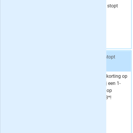
29,
Voor
70
proefabonnement stopt
Korting
5 %
automatisch.
Vraag aan
Aanbieding 2 -
13x Japanse Puzzels 3* € 73,15
stopt
automatisch:
nee
Profiteer van 10% korting op
Van
81,25
losse nummers bij een 1-
73,
Voor
15
jarig abonnement op
Korting
10 %
Japanse Puzzels 3*!
Vraag aan