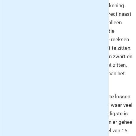
om deze getallen om te zetten in een mooie tekening.
Ieder getal verwijst naar één of meer vakjes direct naast
of onder elkaar van een bepaalde kleur: soms alleen
zwart, soms betreft het verschillende kleuren die
aangegeven staan. De regel is dat tussen twee reeksen
van vakjes minimaal 1 niet gekleurd vakje dient te zitten.
De uitzondering op deze regel is dat tussen een zwart en
gekleurd groepje niet per sé een wit vakje moet zitten.
Verder is het ook mogelijk dat er witte vakjes aan het
begin en het einde van een rij of kolom staan.
De beste
strategie
om een Japanse puzzel op te lossen
is om te beginnen met de kolommen en regels waar veel
vakjes in moeten worden gekleurd. De eenvoudigste is
natuurlijk die regel of kolom die maar op 1 manier geheel
gevuld kan worden. Bijvoorbeeld: bij een puzzel van 15