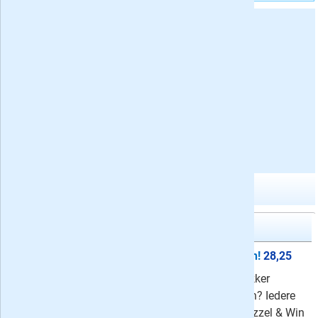
Abonnement opties:
Abonneren op Denksport Japanse Puzzels 3*
Gerelateerde tijdschrift categorieën:
Proefabonnementen
Puzzelboeken
Meer abonnementen in puzzelbladen
Puzzel & Win!
Proefabonnement: 5x Puzzel & Win!
28,25
Bent u ook zo gek op puzzelen? Lekker
ontspannen op de bank of in de tuin? Iedere
keer weer veel puzzelplezier met Puzzel & Win