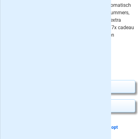
(voorheen Bingo)! Neem nu een automatisch
aflopend proefabonnement van 5 nummers,
kies voor een jaarabonnement met extra
korting of geef dit puzzelblad 5 of 17x cadeau
- alle cadeau-abonnementen stoppen
automatisch!
⤷
67 recensies
Uw besparing:
1,50
28,25
Van
voor
29,75
Abonnement aanvragen
Kado geven
Dit proefabonnement van 5 nummers
stopt
automatisch