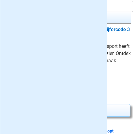
Denksport Cijfercode 3*
Proefabonnement: 5x Denksport Cijfercode 3
sterren
23,50
Met de cijfercode puzzels van Denksport heeft
u iedere vier weken volop puzzelplezier. Ontdek
welk getal bij welke letter hoort en kraak
hiermee de code!
⤷
Schrijf een recensie en win!
Uw besparing:
1,25
23,50
Van
voor
24,75
Abonnement aanvragen
Dit proefabonnement van 5 nummers
stopt