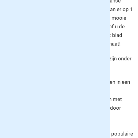
nadenken en inkleuren. Iedere uitgave van Japanse
Puzzels 3 sterren telt 48 pagina's; meestal staan er op 1
pagina 2 puzzels die als ze af zijn allemaal een mooie
afbeelding opleveren zodat u direct kunt zien of u de
juiste oplossing heeft getekend. Tip: u kunt dit blad
natuurlijk ook
cadeau geven
aan een puzzelfanaat!
Andere logische puzzelbladen van Denksport zijn onder
andere:
Binaire puzzels
: hierbij moet u enen en nullen in een
diagram invullen volgens bepaalde regels.
Logikwis
: dit zijn de bekende logigrammen met
actoren en attributen die u op kunt lossen door
logisch na te denken over een aantal
aanknopingspunten die u cadeau krijgt.
Logisch kleuren en tekenen
: dit is een zeer populaire