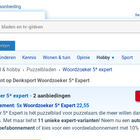
aanbieding
Se
nten
inderen
Kennis
Wonen & tuin
Opinie
Hobby
Sport
jd & hobby
Puzzelbladen
Woordzoeker 5* expert
›
›
t op Denksport Woordzoeker 5* Expert
r 5* expert
-
2 aanbiedingen
nement:
5x
Woordzoeker 5* Expert
22,55
5* Expert is hét puzzelblad voor puzzelaars die meer willen d
. Met maar liefst
11 unieke expert-varianten
! Neem nu een
aut
roefabonnement
of kies voor een voordeelabonnement met 10% 