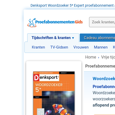
Denksport Woordzoeker 5* Expert proefabonnement 
Tijdschriften & kranten
Cadeau abonneme
Kranten
TV-Gidsen
Vrouwen
Mannen
K
Home
Vrije ti
›
Proefabonnemen
Woordzoeke
Proefabon
Woordzoeker 
woorzoekers
aflopend p