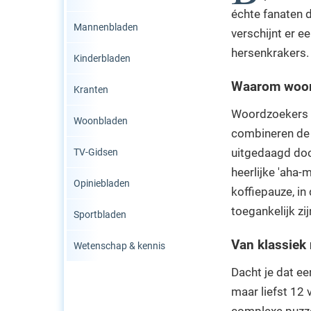
échte fanaten d
Mannenbladen
verschijnt er 
hersenkrakers.
Kinderbladen
Waarom woord
Kranten
Woordzoekers be
Woonbladen
combineren de 
uitgedaagd door
TV-Gidsen
heerlijke 'aha-
Opiniebladen
koffiepauze, in
toegankelijk zi
Sportbladen
Van klassiek 
Wetenschap & kennis
Dacht je dat e
maar liefst 12