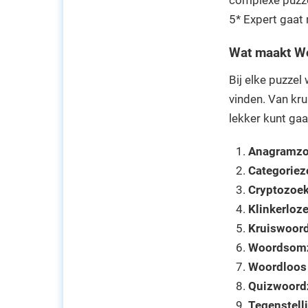
complexe puzz
5* Expert gaat 
Wat maakt Wo
Bij elke puzzel
vinden. Van kr
lekker kunt gaa
Anagramzo
Categoriez
Cryptozoek
Klinkerloz
Kruiswoor
Woordsom
Woordloos
Quizwoord
Tegenstell