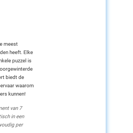
de meest
den heeft. Elke
nkele puzzel is
 doorgewinterde
rt biedt de
 ervaar waarom
kers kunnen!
ent van 7
isch in een
voudig per