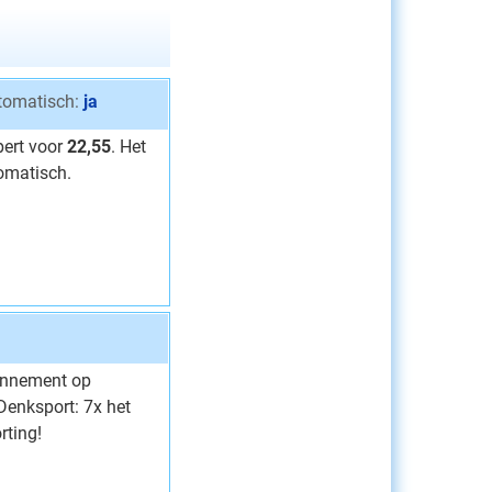
tomatisch:
ja
pert voor
22,55
. Het
omatisch.
onnement op
Denksport: 7x het
rting!