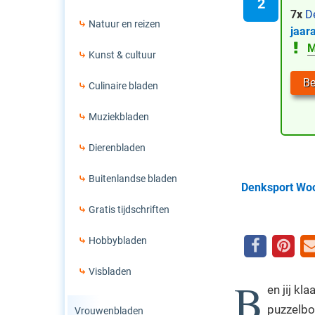
7x
De
Natuur en reizen
jaar
M
Kunst & cultuur
Be
Culinaire bladen
Muziekbladen
Dierenbladen
Buitenlandse bladen
Denksport Woo
Gratis tijdschriften
Hobbybladen
Visbladen
B
en jij kl
puzzelbo
Vrouwenbladen