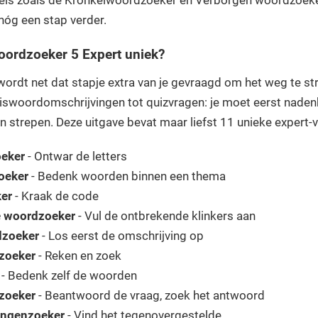
els zoals de Kronkelwoordzoeker en Verborgen woordzoek
nóg een stap verder.
ordzoeker 5 Expert uniek?
 wordt net dat stapje extra van je gevraagd om het weg te s
uiswoordomschrijvingen tot quizvragen: je moet eerst naden
n strepen. Deze uitgave bevat maar liefst 11 unieke expert-v
eker
- Ontwar de letters
oeker
- Bedenk woorden binnen een thema
er
- Kraak de code
e woordzoeker
- Vul de ontbrekende klinkers aan
dzoeker
- Los eerst de omschrijving op
zoeker
- Reken en zoek
- Bedenk zelf de woorden
zoeker
- Beantwoord de vraag, zoek het antwoord
ingenzoeker
- Vind het tegenovergestelde