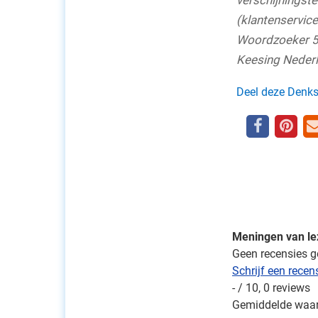
verschijningst
(klantenservice
Woordzoeker 5-s
Keesing Nederl
Deel deze Denks
Meningen van le
Geen recensies 
Schrijf een rece
-
/
10
,
0
reviews
Gemiddelde waa