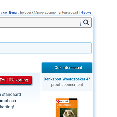
rvice
| E-mail:
|
Nieuws
Ook interessant
Denksport Woordzoeker 4*
Tot 10% korting
proef abonnement
an standaard
omatisch
korting!