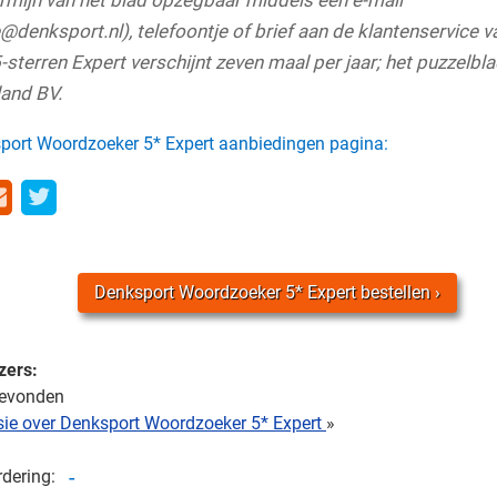
ermijn van het blad opzegbaar middels een e-mail
@denksport.nl), telefoontje of brief aan de klantenservice 
terren Expert verschijnt zeven maal per jaar; het puzzelbla
and BV.
port Woordzoeker 5* Expert aanbiedingen pagina:
Denksport Woordzoeker 5* Expert bestellen
zers:
gevonden
nsie over Denksport Woordzoeker 5* Expert
»
-
rdering: