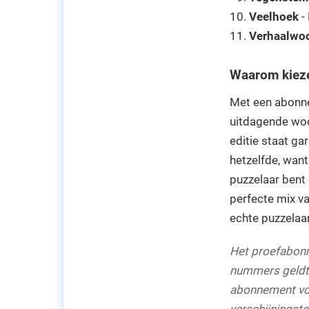
Veelhoek
-
Verhaalwo
Waarom kiez
Met een abonne
uitdagende woo
editie staat ga
hetzelfde, want
puzzelaar bent
perfecte mix v
echte puzzelaar
Het proefabon
nummers geldt 
abonnement voo