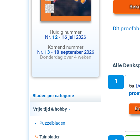
Beki
Dit proefa
Huidig nummer
Nr.
12
-
16 juli
2026
Komend nummer
Nr.
13
-
10 september
2026
Donderdag over 4 weken
Alle Denks
5x
De
proe
Bladen per categorie
Be
Vrije tijd & hobby
Puzzelbladen
Tuinbladen