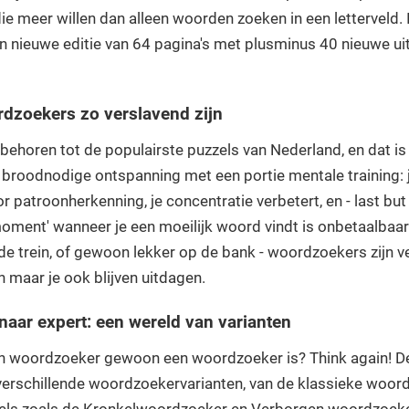
ie meer willen dan alleen woorden zoeken in een letterveld.
een nieuwe editie van 64 pagina's met plusminus 40 nieuwe u
zoekers zo verslavend zijn
horen tot de populairste puzzels van Nederland, en dat is n
broodnodige ontspanning met een portie mentale training: 
 patroonherkenning, je concentratie verbetert, en - last but 
moment' wanneer je een moeilijk woord vindt is onbetaalbaar
 de trein, of gewoon lekker op de bank - woordzoekers zijn 
jn maar je ook blijven uitdagen.
naar expert: een wereld van varianten
en woordzoeker gewoon een woordzoeker is? Think again! D
 verschillende woordzoekervarianten, van de klassieke woor