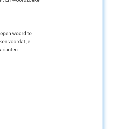
er. En Woordzoeker
trepen woord te
ken voordat je
arianten: