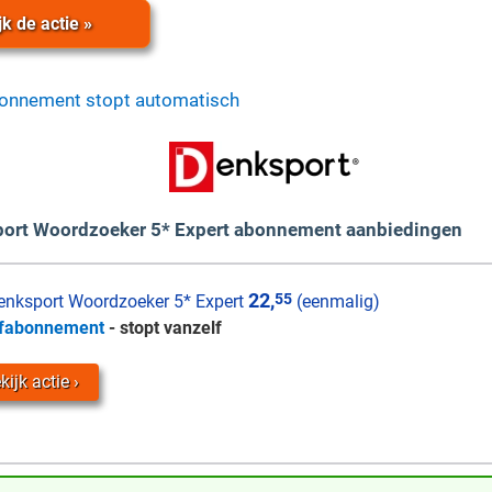
jk de actie »
bonnement stopt automatisch
port Woordzoeker 5* Expert abonnement aanbiedingen
22,
55
nksport Woordzoeker 5* Expert
(eenmalig)
fabonnement
- stopt vanzelf
kijk actie