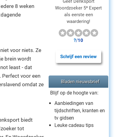
Geef Denksport
 Iedere 8 weken
Woordzoeker 5* Expert
itdagende
als eerste een
waardering!
?
/
10
iet voor niets. Ze
Schrijf een review
je brein wordt
not least - dat
. Perfect voor een
Bladen nieuwsbrief
verslavend omdat ze
Blijf op de hoogte van:
Aanbiedingen van
tijdschriften, kranten en
tv gidsen
enksport biedt
Leuke cadeau tips
dzoeker tot