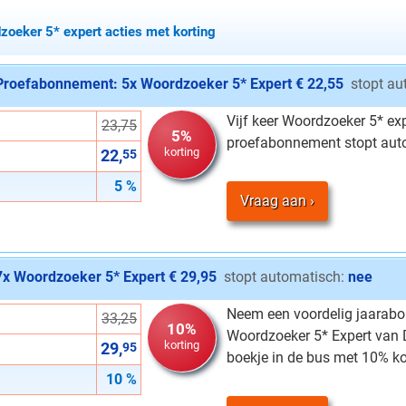
zoeker 5* expert acties met korting
Proefabonnement: 5x Woordzoeker 5* Expert € 22,55
stopt au
Vijf keer Woordzoeker 5* ex
23,75
5%
proefabonnement stopt aut
korting
22,
55
5 %
Vraag aan
7x Woordzoeker 5* Expert € 29,95
stopt automatisch:
nee
Neem een voordelig jaarab
33,25
10%
Woordzoeker 5* Expert van 
korting
29,
95
boekje in de bus met 10% ko
10 %