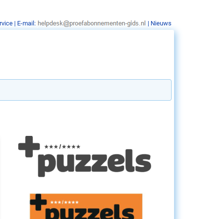
rvice
| E-mail:
|
Nieuws