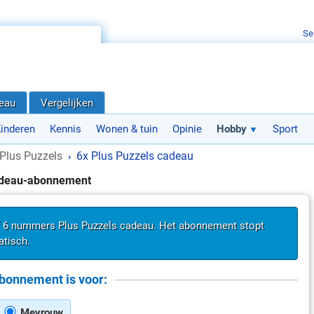
Se
deau
Vergelijken
inderen
Kennis
Wonen & tuin
Opinie
Hobby
Sport
Plus Puzzels
6x Plus Puzzels cadeau
›
adeau-abonnement
f 6 nummers Plus Puzzels cadeau. Het abonnement stopt
tisch.
bonnement is voor:
Mevrouw