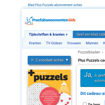
Blad Plus Puzzels abonnement acties
Tijdschriften & kranten
Geef een blad ca
Kranten
TV-Gidsen
Vrouwen
Mannen
K
Puzzelbladen
›
≡
2 voordeel acties
Plus Puzzels c
Ja,
ik gee
automa
Dit cadeau-a
De heer