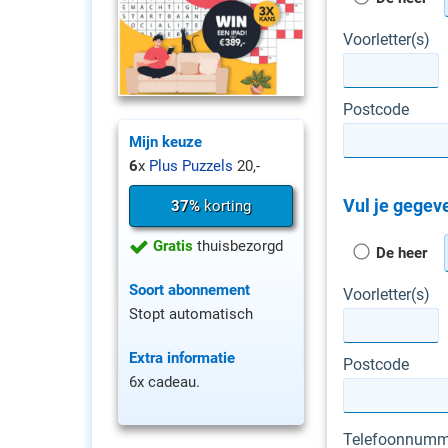
Voorletter(s)
Postcode
Mijn keuze
6
x
Plus Puzzels
20,-
Vul je gegeve
37%
korting
Gratis
thuisbezorgd
De heer
Soort abonnement
Voorletter(s)
Stopt automatisch
Extra informatie
Postcode
6x cadeau.
Telefoonnumm