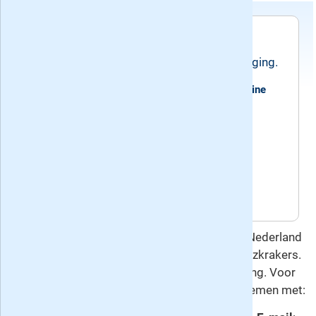
Voorwaarden
Dit jaarabonnement loopt tot wederopzegging.
Recente edities van het blad 10 voor Taal Filippine
Quizkrakers
Huidig nummer: 145, verschenen op
donderdag 30 juli 2026
Volgend nummer: 146, verschijnt op
donderdag 3 september 2026
Deze overeenkomst gaat u aan met Keesing Nederland
B.V., de uitgever van 10 voor Taal Filippine Quizkrakers.
Hierop is het
herroepingsrecht
van toepassing. Voor
vragen en meer informatie kunt u contact opnemen met: