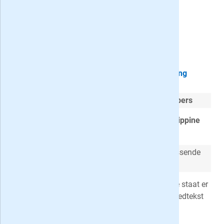
10 voor Taal Quizkrakers met korting
Het puzzelblad voor
echte quizliefhebbers
Iedere puzzel is gegoten in het prettige
filippine
diagram
Veel variatie
door verschillende en verrassende
vormen van de opgaven
Met
klassieke kennisvragen
maar ook 'Wie staat er
op deze foto', 'Zoek de categorie', 'Vul de liedtekst
aan' en 'Los de som op'