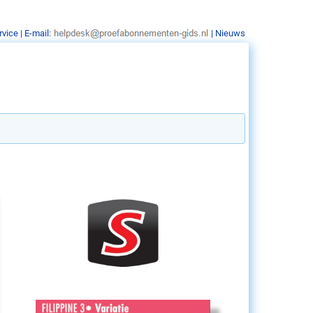
rvice
| E-mail:
|
Nieuws