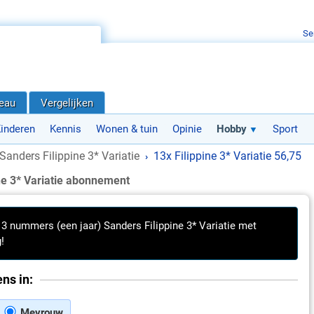
Se
deau
Vergelijken
inderen
Kennis
Wonen & tuin
Opinie
Hobby
Sport
Sanders Filippine 3* Variatie
13x Filippine 3* Variatie 56,75
›
ne 3* Variatie abonnement
 13 nummers (een jaar) Sanders Filippine 3* Variatie met
!
ns in:
Mevrouw