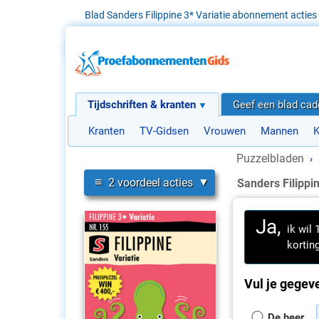
Blad Sanders Filippine 3* Variatie abonnement acties
Tijdschriften & kranten
Geef een blad ca
Kranten
TV-Gidsen
Vrouwen
Mannen
K
Puzzelbladen
›
≡
2 voordeel acties
Sanders Filippi
Ja,
ik wil
korting
Vul je gegeve
De heer