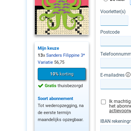
Voorletter(s)
Postcode
Mijn keuze
Telefoonnumm
13
x
Sanders Filippine 3*
Variatie
56,75
10%
korting
E-mailadres
Gratis
thuisbezorgd
Soort abonnement
Ik machtig
Tot wederopzegging, na
het abonne
actievoor
de eerste termijn
maandelijks opzegbaar.
IBAN rekenin