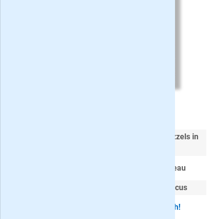
Kruiswoord 3* Groot op proef
Heerlijk dik puzzelboek vol
kruiswoordpuzzels in
groot formaat
Lekker lang puzzelen op
3 sterren niveau
Test je
woordenschat
,
geheugen
en
focus
Proefabonnement stopt automatisch!