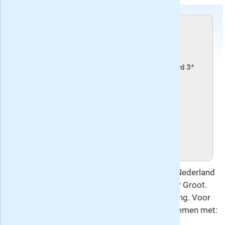
Voorwaarden
Dit proefabonnement stopt automatisch.
Recente edities van het blad Sanders Kruiswoord 3*
Groot
Huidig nummer: 44, verschenen op
dinsdag 30 juni 2026
Volgend nummer: 45, verschijnt op
dinsdag 25 augustus 2026
Deze overeenkomst gaat u aan met Keesing Nederland
B.V., de uitgever van Sanders Kruiswoord 3* Groot.
Hierop is het
herroepingsrecht
van toepassing. Voor
vragen en meer informatie kunt u contact opnemen met: