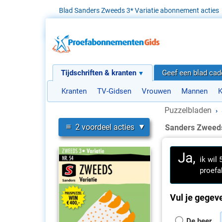
Blad Sanders Zweeds 3* Variatie abonnement acties
Tijdschriften & kranten
Geef een blad ca
Kranten
TV-Gidsen
Vrouwen
Mannen
K
Puzzelbladen
›
≡
2 voordeel acties
Sanders Zweeds
Ja,
ik wil
proefa
Vul je gegeve
De heer