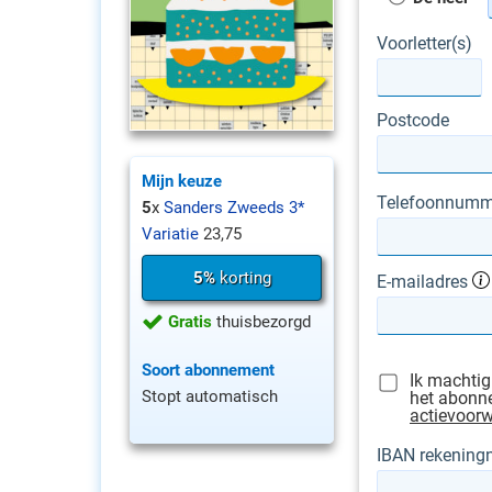
Voorletter(s)
Postcode
Mijn keuze
Telefoonnumm
5
x
Sanders Zweeds 3*
Variatie
23,75
5%
korting
E-mailadres
Gratis
thuisbezorgd
Soort abonnement
Ik machtig
Stopt automatisch
het abonne
actievoor
IBAN rekenin