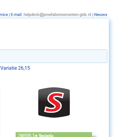
rvice
| E-mail:
|
Nieuws
ariatie 26,15