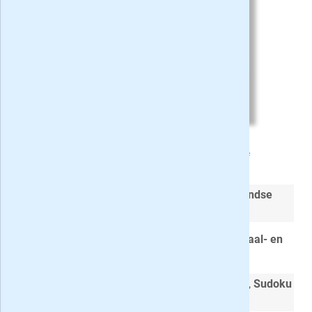
Varia 3* Holland Special op proef
Een puzzelboekje met een typisch
Hollandse
karakter
In ieder nummer
96 pagina's
gevarieerde
taal- en
logische puzzels
Met o.a.
Cijfercode
,
Filippine
,
Woordzoeker
,
Sudoku
en
Legpuzzel