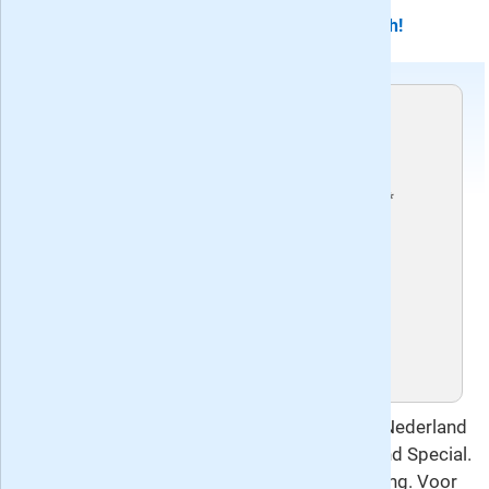
Proefabonnement stopt automatisch!
Voorwaarden
Dit proefabonnement stopt automatisch.
Recente edities van het blad Denksport Varia 3*
Holland Special
Huidig nummer: 173, verschenen op
donderdag 16 juli 2026
Volgend nummer: 174, verschijnt op
donderdag 13 augustus 2026
Deze overeenkomst gaat u aan met Keesing Nederland
B.V., de uitgever van Denksport Varia 3* Holland Special.
Hierop is het
herroepingsrecht
van toepassing. Voor