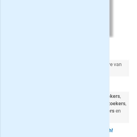
Woordzoeker 4* op proef
Een
zeer uitdagende
woordzoeker uitgave van
Denksport!
Met vele
thema's en varianten
Met o.a.
Zoek om een hoek
,
Doolhofzoekers
,
Klinkerloos
,
Miljoenenzoekers
,
Legwoordzoekers
,
Koppelwoordzoekers
,
Kruiswoordzoekers
en
Telraam
puzzels
Proefabonnement stopt automatisch!