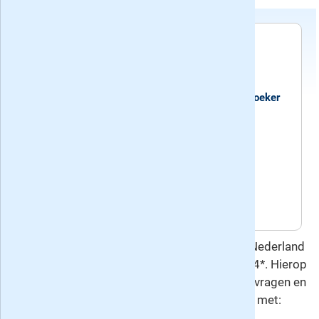
Voorwaarden
Dit proefabonnement stopt automatisch.
Recente edities van het blad Denksport Woordzoeker
4*
Huidig nummer: 269, verschenen op
donderdag 30 juli 2026
Volgend nummer: 270, verschijnt op
donderdag 27 augustus 2026
Deze overeenkomst gaat u aan met Keesing Nederland
B.V., de uitgever van Denksport Woordzoeker 4*. Hierop
is het
herroepingsrecht
van toepassing. Voor vragen en
meer informatie kunt u contact opnemen met: