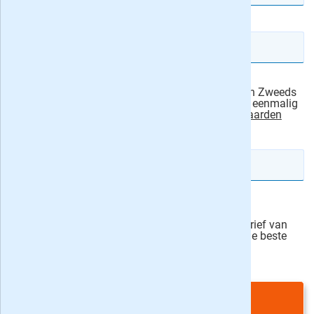
E-mailadres
Ik machtig Keesing Nederland, de uitgever van Zweeds
3-4* Vakantieboek, om het abonnementsgeld eenmalig
van mijn rekening af te schrijven.
actievoorwaarden
IBAN rekeningnummer
Veilig bestellen
Ja, ik schrijf mij in voor de wekelijkse nieuwsbrief van
onze partner Bladen.nl en blijf op de hoogte van de beste
deals