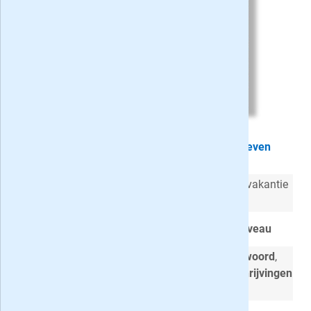
Zweeds Vakantieboek 3-4* cadeau geven
Een heerlijke uitgave om mee te nemen op vakantie
of gewoon voor thuis
Zweedse raadsels op
3- en 4-sterren niveau
Met o.a. de varianten
Aanvulwoord
,
Rijgwoord
,
Rebus Quiz
,
Omgekeerd Klinkerloze omschrijvingen
en
Legpuzzel Zweeds