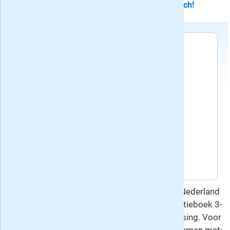
Cadeau abonnement stopt automatisch!
Voorwaarden
Het abonnement stopt automatisch.
Recente edities van het blad Denksport Zweeds
Vakantieboek 3-4*
Huidig nummer: 315, verschenen op
donderdag 16 juli 2026
Volgend nummer: 316, verschijnt op
donderdag 13 augustus 2026
Deze overeenkomst gaat u aan met Keesing Nederland
B.V., de uitgever van Denksport Zweeds Vakantieboek 3-
4*. Hierop is het
herroepingsrecht
van toepassing. Voor