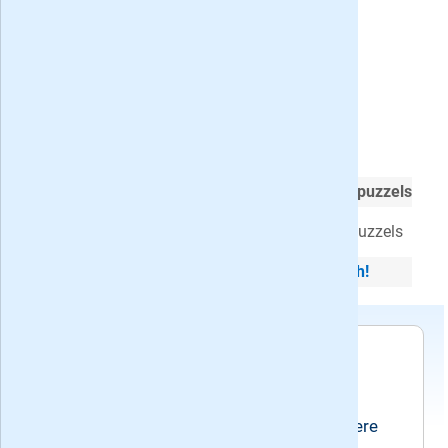
Zweeds 5-6* Puzzelmix op proef
Puzzelen op het
hoogste niveau Zweedse puzzels
Iedere editie
96 pagina's
vol met nieuwe puzzels
Proefabonnement stopt automatisch!
Voorwaarden
Het abonnement stopt automatisch.
Zweeds 5-6* puzzelmix verschijnt iedere