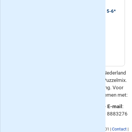
vier weken.
Recente edities van het blad Denksport Zweeds 5-6*
Puzzelmix
Huidig nummer: 36, verschenen op
donderdag 30 juli 2026
Volgend nummer: 37, verschijnt op
donderdag 27 augustus 2026
Deze overeenkomst gaat u aan met Keesing Nederland
B.V., de uitgever van Denksport Zweeds 5-6* Puzzelmix.
Hierop is het
herroepingsrecht
van toepassing. Voor
vragen en meer informatie kunt u contact opnemen met:
Klantenservice:
Denksport abonneeservice -
E-mail
:
klantenservice@denksport.nl -
Telefoon
: 085 - 8883276
KvK nummer
: 02080053,
BTW nummer
: NL817901176B01 |
Contact
|