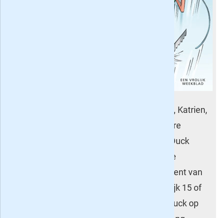
Nederland en
viert dit jaar dus
zijn 65ste
verjaardag. Wie
is er niet groot
mee geworden
met de
avonturen van Oom Donald, de neefjes, Katrien,
Guus Geluk, Oom Dagobert en de andere
inwoners van Duckstad? Voor Donald Duck
hebben we op dit moment tal van leuke
aanbiedingen: een mini-proefabonnement van
zes of tien nummers voor respectievelijk 15 of
25 euro bijvoorbeeld. Wil je langer de Duck op