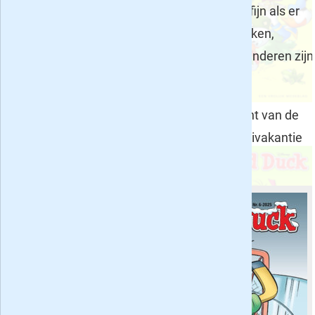
Netflix en Youtube op? Dan is het natuurlijk fijn als er
ook een back-up plan is. Een paar leuke boeken,
tijdschriften of zelfs kranten speciaal voor kinderen zijn
dan fijn om achter de hand te hebben.
We geven je daarom deze keer een overzicht van de
top 5 kinderbladen (en -kranten) voor de meivakantie
(en ook voor daarna natuurlijk):
Donald Duck
-
dit vrolijk
weekblad
bestaat al sinds
1952
in