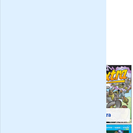
De beste woonbladen
acties van het voorjaar
Bladen
Donald Duck Weekblad
Donald Duck Extra