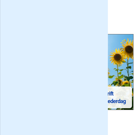
Delen via
Hierna lezen
Tijdschriften voor
kinderen op de
Geef een tijdschrift
basisschool
cadeau voor Moederdag