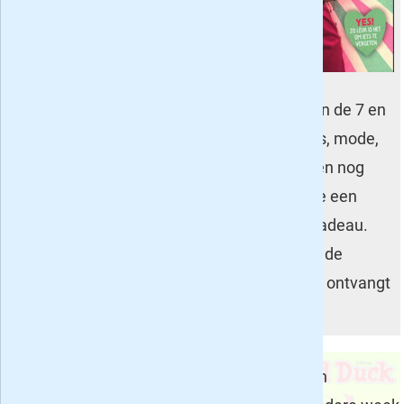
vijftigste
verjaardag
gevierd. Tina is
een (strip)tijdschrift voor meiden tussen de 7 en
12 jaar met de beste tips, leuke quizzes, mode,
nieuws over vips en vloggers, posters en nog
veel meer. Voor 15, 25 of 50 euro heb je een
proefabonnement of geef je het blad cadeau.
Een jaarabonnement biedt momenteel de
meeste korting: de eerste 55 nummers ontvangt
je dochter dan met 30% korting.
Met bovenstaande tips voor leuke kinder- en