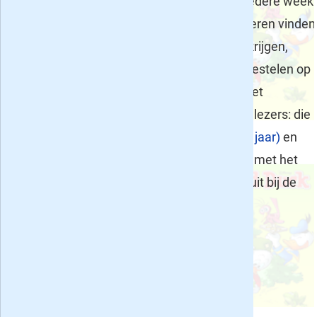
jeugdtijdschriften heeft je zoon of dochter iedere week
of maand een leuk blad in de bus. Veel kinderen vinden
het geweldig dat ze zelf ook af en toe post krijgen,
zeker als ze zich daarmee heerlijk kunnen nestelen op
de bank of in bed. Natuurlijk hebben we in het
assortiment nog veel meer titels voor jonge lezers: die
vind je in de categorieën
kinderbladen (4-12 jaar)
en
jeugdbladen (12 jaar en ouder)
. Veel plezier met het
uitzoeken van het blad dat het meest aansluit bij de
behoeftes van je kind!
Deel dit artikel: