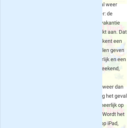
het al weer
zover: de
meivakantie
breekt aan. Dat
betekent een
week lang de kinderen thuis, sommige scholen geven
zelfs twee weken vrij. Hartstikke leuk natuurlijk en een
prima periode om er een paar dagen, een weekend,
een midweek of een week op uit te trekken,
bijvoorbeeld naar een vakantiepark. Als het weer dan
ook nog 's net zo wordt als afgelopen zondag het geval
is zit je in ieder geval gebeiteld en kun je er heerlijk op
uit in het bos, naar een pretpark of aan zee. Wordt het
wat minder mooi weer en is de 'schermtijd' op iPad,