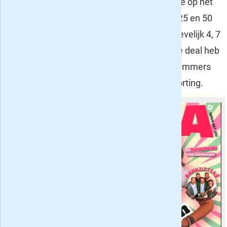
beantwoord. Voor Zo Zit Dat hebben we op het
moment proefabonnementen van 15, 25 en 50
euro beschikbaar, je krijgt dan respectievelijk 4, 7
of 15x het blad thuisgestuurd. De beste deal heb
je met een vast abonnement van 15 nummers
voor 42,50: je profiteert dan van 29% korting.
Tina
- ook dit
meidenblad
bestaat - net
zoals de Donald
Duck - al
geruime tijd: dit
jaar wordt
alweer de