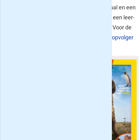
cadeau-abonnementen van een kwartaal en een
half jaar zijn een leuk cadeau-idee voor een leer-
en nieuwsgierige (klein)zoon of neefje. Voor de
jeugd in het voortgezet onderwijs is
de opvolger
7Days
een goede optie.
National
Geographic
Junior
- voor de
groepen 6, 7 en
8 van het
basisonderwijs
is er het
tijdschrift NG