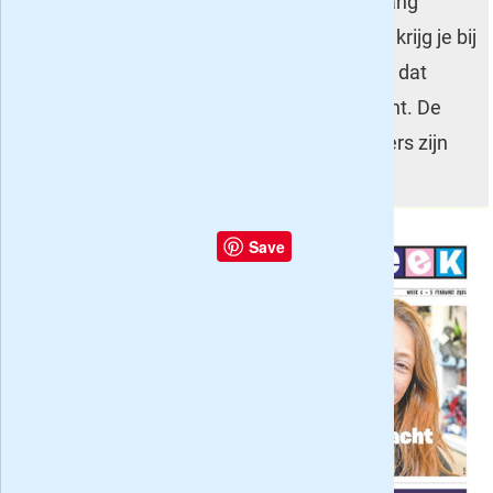
proef? Voor 50 euro lees je 20 weken lang
zonder verplichting. De meeste korting krijg je bij
een jaarabonnement van 56 nummers; dat
betreft wel een doorlopend abonnement. De
abonnementen van 6, 10 en 20 nummers zijn
ook beschikbaar om cadeau te geven.
Kidsweek
- dit
Save
is de weekkrant
voor kinderen
op de
basisschool die
een mooie
aanvulling
vormt op het