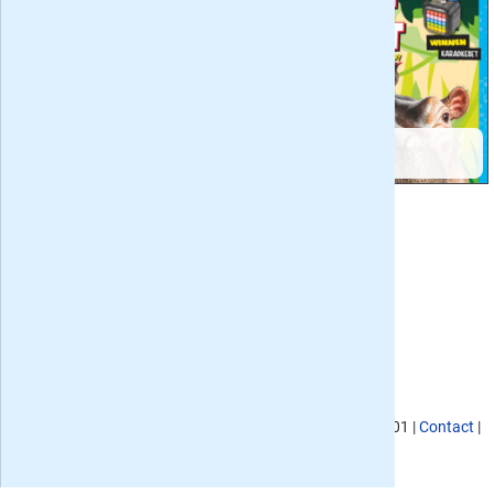
Donald Duck Junior
Zo Zit Dat
Tina
KvK nummer
: 02080053,
BTW nummer
: NL817901176B01 |
Contact
|
Privacy
|
Algemene voorwaarden
|
Site map