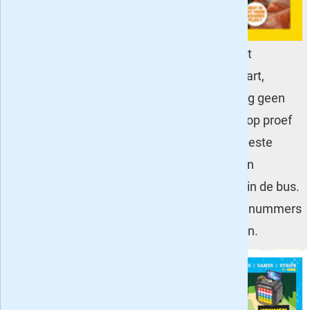
Junior: een
'kinderversie'
van National Geographic Magazine met
aandacht voor dieren, natuur, ruimtevaart,
techniek en spannende reizen. Voor nog geen
tientje heb je het blad al drie maanden op proef
en voor 15 euro lees je 'm vijf keer: de beste
deal. Voor 49,95 krijg je een jaar (dertien
nummers) National Geographic Junior in de bus.
De mini-abonnementen van drie en vijf nummers
zijn ook beschikbaar om cadeau te doen.
Zo Zit Dat
-
voor kinderen