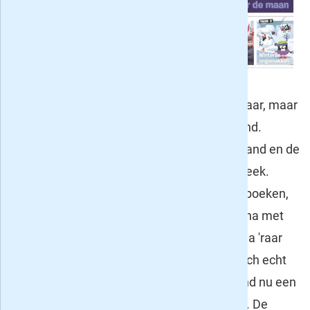
jeugdjournaal
en de
leeslessen van
Nieuwsbegrip.
Het blad is geschikt vanaf ongeveer 7 jaar, maar
dit verschilt natuurlijk een beetje per kind.
Kidsweek brengt het nieuws uit Nederland en de
rest van de wereld van de afgelopen week.
Daarnaast is er aandacht voor nieuwe boeken,
games, films en sport en is er een pagina met
nieuws uit de dierenwereld en de pagina 'raar
maar waar' met vreemde dingen die toch echt
waar blijken te zijn. Kidsweek kan je kind nu een
kwartaal lang uitproberen voor 25 euro. De