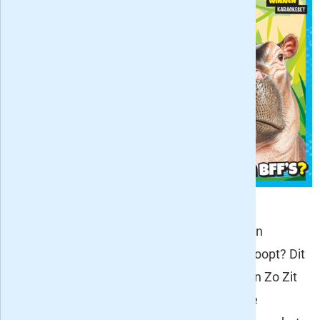
vanaf pak 'm
beet 9 jaar is dit
een superleuk
weetjesblad,
zoals onder
andere de
Quest, Know
How en
Wetenschap in
Beeld dat voor volwassenen zijn. Zijn
vleesetende planten gevaarlijk? Wat zijn
exoplaneten? Hoe wordt een auto gesloopt? Dit
soort vragen wordt door de redactie van Zo Zit
Dat iedere maand op een speelse wijze