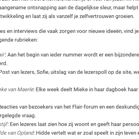
 aangename ontsnapping aan de dagelijkse sleur, maar helpt z
twikkeling en laat zij als vanzelf je zelfvertrouwen groeien.
s en interviews die vaak zorgen voor nieuwe ideeën, vind j
lgende rubrieken:
ir'
: Aan het begin van ieder nummer wordt er een bijzondere
erd.
 Post van lezers, Sofie, uitslag van de lezerspoll op de site
ke van Maerle
: Elke week deelt Mieke in haar dagboek haar 
 Reacties van bezoekers van het Flair-forum en een deskund
rgelegde vraag.
ijl'
: Een lezeres laat zien hoe zij woont en geeft haar perso
de van Opland
: Hidde vertelt wat er zoal speelt in zijn leven e