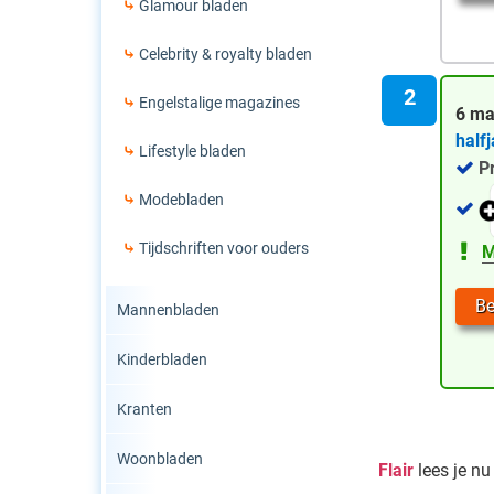
Glamour bladen
Celebrity & royalty bladen
Engelstalige magazines
6 m
half
Lifestyle bladen
P
Modebladen
Tijdschriften voor ouders
M
Be
Mannenbladen
Kinderbladen
Kranten
Woonbladen
Flair
lees je nu