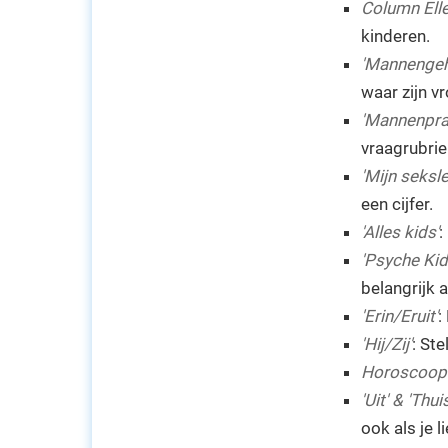
Column Ell
kinderen.
'Mannengeh
waar zijn v
'Mannenpra
vraagrubri
'Mijn seksle
een cijfer.
'Alles kids'
:
'Psyche Kid
belangrijk 
'Erin/Eruit'
:
'Hij/Zij'
: Ste
Horoscoop
'Uit' & 'Thuis
ook als je li