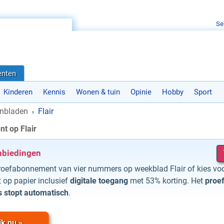
Se
nten
Kinderen
Kennis
Wonen & tuin
Opinie
Hobby
Sport
nbladen
Flair
›
t op Flair
nbiedingen
oefabonnement van vier nummers op weekblad Flair of kies voo
op papier inclusief
digitale toegang
met 53% korting. Het
proe
s stopt automatisch
.
jk nu »