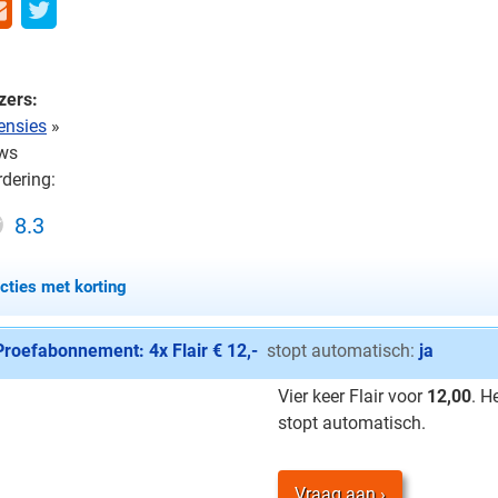
zers:
censies
»
ws
dering:
8.3
acties met korting
Proefabonnement: 4x Flair € 12,-
stopt automatisch:
ja
Vier keer Flair voor
12,00
. H
stopt automatisch.
Vraag aan