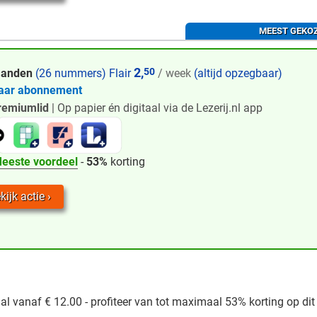
MEEST GEKO
2,
50
aanden
(26 nummers) Flair
/ week
(altijd opzegbaar)
jaar abonnement
remiumlid
| Op papier én digitaal via de Lezerij.nl app
eeste voordeel
-
53%
korting
kijk actie
 al vanaf € 12.00 - profiteer van tot maximaal 53% korting op dit t