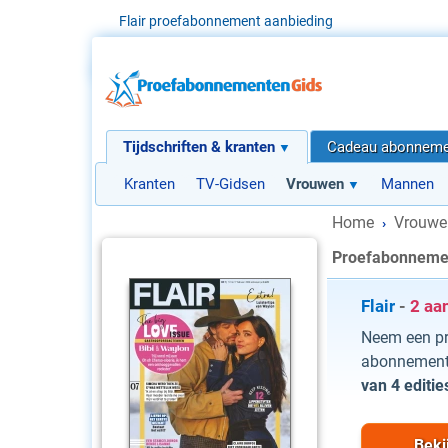
Flair proefabonnement aanbieding
Tijdschriften & kranten
Cadeau abonneme
Kranten
TV-Gidsen
Vrouwen
Mannen
Home
Vrouwe
›
Proefabonnemen
Flair
-
2 aa
Neem een pr
abonnement 
van 4 editie
Beki