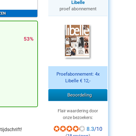
Libelle
proef abonnement
ZEN
53%
Proefabonnement: 4x
Libelle € 12,-
Beoordeling
Flair waardering door
onze bezoekers:
8.3
/10
ijdschrift!