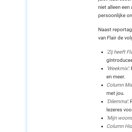
niet alleen een
persoonlijke on
Naast reportage
van Flair de vo
'Zij heeft Fla
gïntroduce
'Weekmix'
:
en meer.
Column Mie
met jou.
'Dilemma'
:
lezeres voo
'Mijn woonst
Column Hid