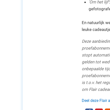
'Om het lijf'
gefotografee
En natuurlijk w
leuke cadeautje
Deze aanbieding
proefabonneme
stopt automati
gelden tot wed
onbepaalde tij
proefabonnemen
is t.o.v. het r
om Flair cadea
Deel deze Flair