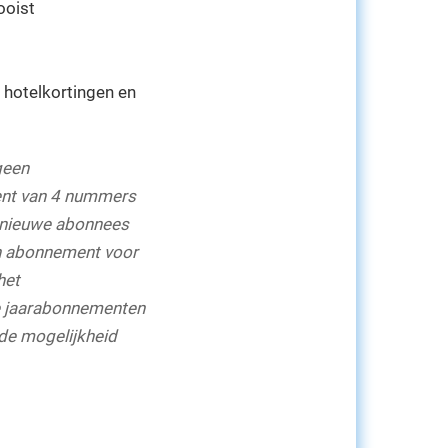
ooist
, hotelkortingen en
geen
ent van 4 nummers
r nieuwe abonnees
en abonnement voor
het
de jaarabonnementen
 de mogelijkheid