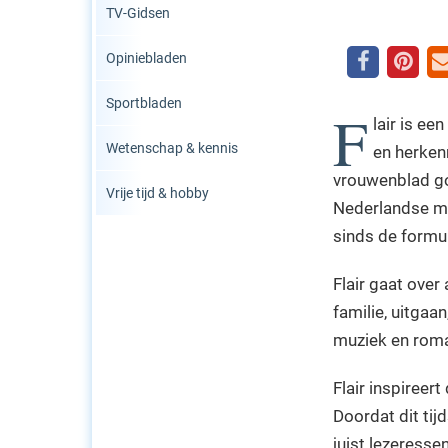
TV-Gidsen
Opiniebladen
Sportbladen
F
lair is e
Wetenschap & kennis
en herken
vrouwenblad goe
Vrije tijd & hobby
Nederlandse mar
sinds de formul
Flair gaat over 
familie, uitgaan
muziek en roma
Flair inspireer
Doordat dit tij
juist lezeressen