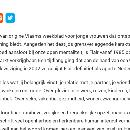
en van origine Vlaams weekblad voor jonge vrouwen dat ontspa
ning biedt. Aangezien het destijds grensverleggende karakte
d aansloot bij onze open mentaliteit, is Flair vanaf 1985 
kt verkrijgbaar. Een tijdlang ging dat aan de hand van een
ewijziging in 2002 verschijnt Flair definitief als aparte Nede
alles wat jij belangrijk vindt: je relatie met je partner, je vrie
, winkelen en mode. Over plezier in je werk, reizen, kinderen, 
ntiek. Over seks, vakantie, gezondheid, wonen, zwangersch
t door haar positieve, vrolijke en toegankelijke opzet, maar is
dschrift veel openhartige en herkenbare human interest verh
 zelf aan het woord komen, herken je er veel van jezelf in. Hi