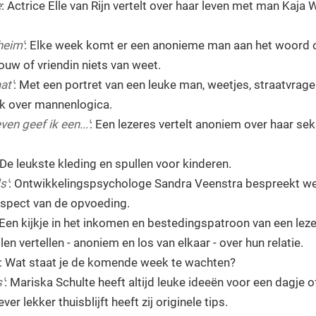
e
: Actrice Elle van Rijn vertelt over haar leven met man Kaja 
eim'
: Elke week komt er een anonieme man aan het woord 
rouw of vriendin niets van weet.
at'
: Met een portret van een leuke man, weetjes, straatvrag
ek over mannenlogica.
ven geef ik een...'
: Een lezeres vertelt anoniem over haar sek
 De leukste kleding en spullen voor kinderen.
s'
: Ontwikkelingspsychologe Sandra Veenstra bespreekt we
aspect van de opvoeding.
 Een kijkje in het inkomen en bestedingspatroon van een leze
llen vertellen - anoniem en los van elkaar - over hun relatie.
: Wat staat je de komende week te wachten?
'
: Mariska Schulte heeft altijd leuke ideeën voor een dagje o
ever lekker thuisblijft heeft zij originele tips.