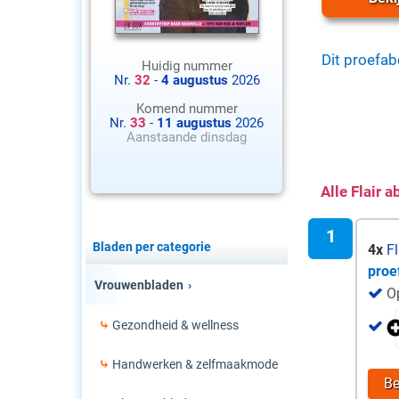
Dit proefa
Huidig nummer
Nr.
32
-
4 augustus
2026
Komend nummer
Nr.
33
-
11 augustus
2026
Aanstaande dinsdag
Alle Flair
Bladen per categorie
4x
Fl
proe
Vrouwenbladen
Op
Gezondheid & wellness
Handwerken & zelfmaakmode
Be