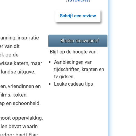
(
18 reviews
)
Schrijf een review
nning, inspiratie
Bladen nieuwsbrief
r van dit
Blijf op de hoogte van:
ook op de
Aanbiedingen van
 wisselkatern, maar
tijdschriften, kranten en
rlandse uitgave.
tv gidsen
Leuke cadeau tips
nden, vriendinnen en
films, koken,
ap en schoonheid.
 nooit oppervlakkig.
alen bevat waarin
erdoor biedt Flair