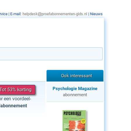
rvice
| E-mail:
|
Nieuws
Ook interessant
Psychologie Magazine
Tot 53% korting
abonnement
r een voordeel-
fabonnement