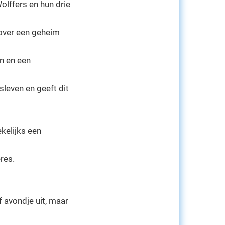
Wolffers en hun drie
over een geheim
en en een
sleven en geeft dit
kelijks een
res.
f avondje uit, maar