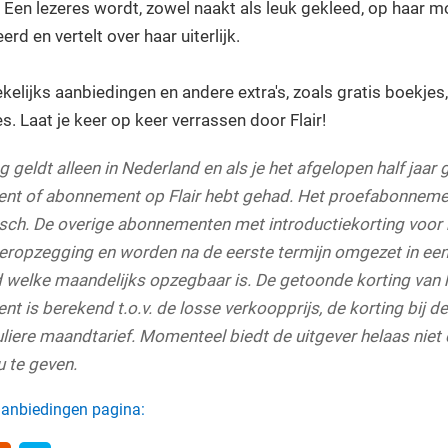
: Een lezeres wordt, zowel naakt als leuk gekleed, op haar m
rd en vertelt over haar uiterlijk.
ekelijks aanbiedingen en andere extra's, zoals gratis boekjes
s. Laat je keer op keer verrassen door Flair!
 geldt alleen in Nederland en als je het afgelopen half jaar 
nt of abonnement op Flair hebt gehad. Het proefabonnem
sch. De overige abonnementen met introductiekorting voo
eropzegging en worden na de eerste termijn omgezet in e
d welke maandelijks opzegbaar is. De getoonde korting van 
t is berekend t.o.v. de losse verkoopprijs, de korting bij 
eguliere maandtarief. Momenteel biedt de uitgever helaas niet
u te geven.
 aanbiedingen pagina: