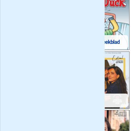
Libelle
Donald Duck Weekblad
Autoweek
Flair