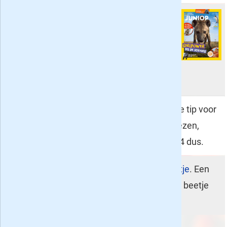
National Geographic Junior
- 3
maanden 9,95
. De jeugd-versie van
National Geographic Magazine,
bedoeld voor kinderen uit de groepen
6 t/m 8 en de brugklas.
Okki
- 3 maanden 9,95
. Dit is een goede tip voor
kinderen die zijn begonnen met leren lezen,
schrijven en rekenen - voor groep 3 en 4 dus.
Fashionista
- 3 maanden voor een tientje
. Een
modeblad voor meiden die de Tina een beetje
ontgroeid zijn.