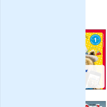
Delen via
Hierna lezen
Tijdschriften voor
Tijdschriften recyclen doe
kinderen op de
je zo
basisschool
Bladen