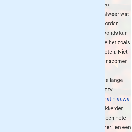
en de dagen
beginnen alweer wat
korter te worden.
Vooral 's avonds kun
je het al goed merken, zeker als het zonnetje het zoals
de laatste tijd wel vaker een beetje laat afweten. Niet
dat het wat geeft, want dat betekent dat de nazomer
van start gaat en de gezellige herfst- en
winteravonden er weer aan komen! En op die lange
avonden heb je vaak even genoeg van al het tv
geweld, ondanks het gemak dat je wellicht
net nieuwe
tv gids
je verschaft. Dan is natuurlijk niets lekkerder
dan heerlijk onderuitgezakt op de bank met een hete
kop thee en wat chocolade-achtige verwennerij en een