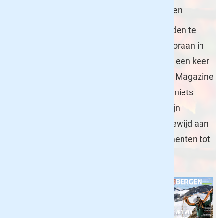
Bladen voor wie eens iets anders wil proberen
Soms is het leuk om eens van de geijkte paden te
gaan en een tijdschrift te kiezen wat niet vooraan in
het tijdschriftenschap in de winkel ligt. Eens een keer
geen Flair, Autoweek, Libelle, LINDA of Plus Magazine
dus die iedere week of maand over alles en niets
tegelijk gaan (wat ook hartstikke leuk kan zijn
natuurlijk), maar een special-interest blad gewijd aan
éé onderwerp. Een top 5 van proefabonnementen tot
10 euro in deze hoek:
Bergen Magazine
- 2 nummers 9,50
.
Geniet na van je
bergwandelvakantie, plan alvast een