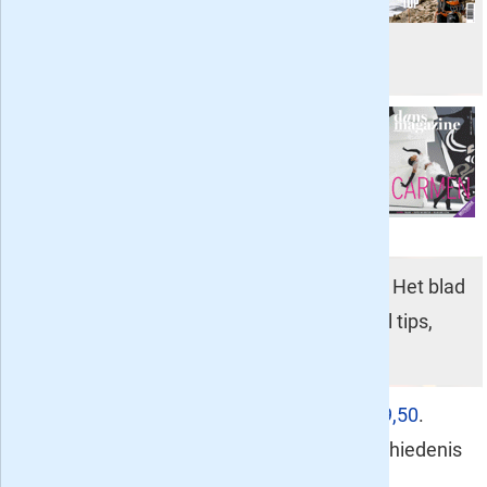
nieuwe of geniet gewoonweg van de
schitterende artikelen en fotografie.
Dans Magazine
- 2 nummers 9,50
.
Het tijdschrift voor wie dansen een
passie is, met zowel aandacht voor
moderne als klassieke dans.
Schrijven Magazine
- 2 nummers 9,50
. Het blad
voor creatief en recreatief schrijven, vol tips,
inspiratie en technieken.
Geschiedenis Magazine
- 2 nummers 9,50
.
Ontdek de vaderlandse- en wereldgeschiedenis
aan de hand van tijdvakken.