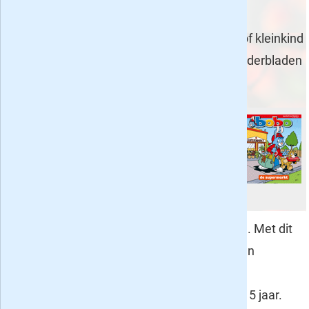
de zes weken. Een mooi moment om een
proefabonnement op een blad voor je kind of kleinkind
te overwegen. We geven weer een top 5 kinderbladen
en jeugdbladen tot en met 10 euro:
Bobo
- 3 maanden voor 9,95
. Een
geweldig leuk en bekend kinderblad,
bestemd voor kinderen die in groep 1
en 2 zitten.
Zo Zit Dat
- 3 maanden voor een tientje
. Met dit
tijdschrift ontdekt je kind zelf hoe dingen
werken. Een echte aanrader voor de
leeftijdscategorie van plusminus 9 tot 15 jaar.