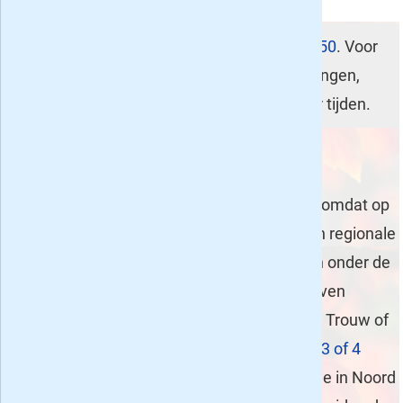
Archeologie Magazine
- 2 nummers 9,50
. Voor
wie geïnteresseerd is in oude beschavingen,
bouwwerken en de mensen uit vroeger tijden.
Kranten onder de 10 euro
Een krant is natuurlijk geen tijdschrift, maar omdat op
De Telegraaf na zo'n beetje alle landelijke en regionale
dagbladen momenteel proefabonnementen onder de
10 euro aanbieden willen we het toch nog even
vermelden. Dus wil je het AD, de Volkskrant, Trouw of
het Parool proberen? Dat kan nog steeds
2, 3 of 4
weken voor slechts 1 euro per week
. Woon je in Noord