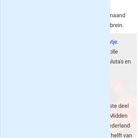
aanrader in de categorie populair-
wetenschappelijke bladen met iedere maand
weer een lekkere portie snacks voor je brein.
Beleggers Belangen
- 10x voor een tientje
.
Iedere week staat dit blad vol waardevolle
informatie over aandelen, obligaties, valuta's en
grondstoffen.
Kinder- en jeugdbladen tot en met 10 euro
Het schooljaar 2016-2017 staat in het grootste deel
van het land weer op het punt te beginnen. Midden
Nederland heeft nog 1 weekje vrij, Noord-Nederland
nog 2 en alleen Zuid Nederland is pas op de helft van