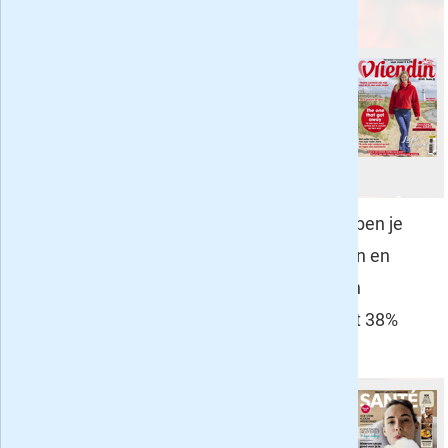
top 5:
Vriendin
- 4 weken voor 7,50
. Lees
het leukste vrouwenweekblad nu
met 22% korting, voor maar 1,75 per
nummer dus!
Privé
- 5 weken voor 8 euro
. Met Privé ben je
iedere week op de hoogte van het reilen en
zeilen van BN'ers. Je kunt nu vijf weken
vrijblijvend kennismaken met Privé met 38%
korting!
Santé
- 3 maanden voor 8,50
. Het
gezondste magazine van Nederland