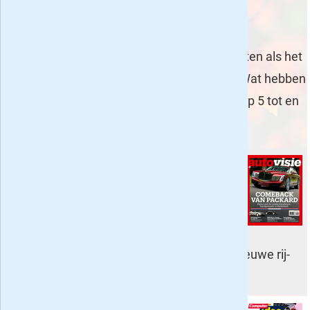
Tijdschriften voor mannen tot 10 euro
Ook de mannen worden gelukkig niet vergeten als het
om een voordelig proefabonnement gaat. Wat hebben
we momenteel zoal in de aanbieding? De top 5 tot en
met 10 euro is als volgt:
Autovisie
- 10 weken (5 nummers)
voor een tientje
. Dit autoblad van de
Telegraaf
jubileerde onlangs
. Na 60
jaar is het nog steeds iedere twee
weken weer genieten geblazen met nieuwe rij-
impressies, tests en classic cars.