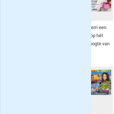
met aandacht voor zowel je innerlijk
als uiterlijk.
Royalty
: 2 nummers voor 6 euro 80
. Neem een
proefabonnement van twee maanden op hét
koninklijke tijdschrift en blijf zo op de hoogte van
wat er speelt binnen de Europese
koningshuizen.
Weekend
: 4 weken voor 7,50
.
Weekend staat iedere week vol
onthullende en verrassende
nieuwtjes over je favoriete sterren.
Ook leuk om kado te doen natuurlijk!