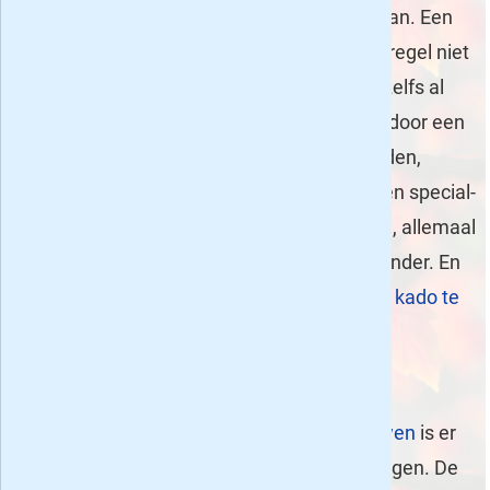
fijn tijdschrift
waarin je helemaal op kunt gaan. Een
proefabonnement op een tijdschrift
is in de regel niet
echt prijzig, ze zijn er van sommige bladen zelfs al
onder de 10 euro. In dit artikel helpen we je door een
aantal proefabonnementen op vrouwenbladen,
mannenbladen, tijdschriften voor kinderen en special-
interest bladen voor je op een rijtje te zetten, allemaal
automatisch aflopend en voor 10 euro of minder. En
allemaal zijn ze ook (voor hetzelfde bedrag)
kado te
geven
!
Vrouwenbladen tot 10 euro
Binnen de categorie
tijdschriften voor vrouwen
is er
volop keus wat betreft voordelige aanbiedingen. De