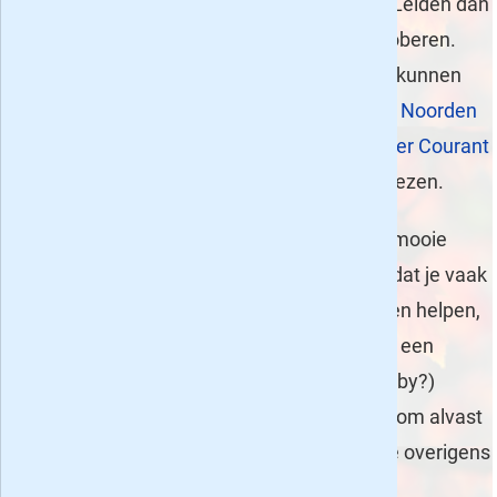
Holland, in het Gooi of in Zuid Holland nabij Leiden dan
kun je je
regiokrant 4 weken voor 9,95
uitproberen.
Inwoners van de drie noordelijke provincies kunnen
hun regionaal dagblad (
het Dagblad van het Noorden
voor Groningen en Drenthe en
de Leeuwarder Courant
voor Fryslân) tijdelijk 5 weken voor 10 euro lezen.
We hopen dat we je met dit artikel aan een mooie
aanbieding onder de 10 euro voor een blad dat je vaak
meeneemt uit de supermarkt hebben kunnen helpen,
of dat we je misschien wel op het spoor van een
interessant nieuw tijdschrift (en nieuwe hobby?)
hebben kunnen zetten. Hoe dan ook: wederom alvast
veel lees- en/of geefplezier gewenst! Heb je overigens
net iets meer dan 10 euro over voor een