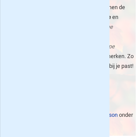
proefabonnement op een tijdschrift dan komen de
welbekende bladen als
Donald Duck
,
Libelle
en
Autoweek
ook tevoorschijn. Met ons
handige
filtersysteem
kun je binnen een categorie
aanbiedingen van bladen filteren op
prijs
,
type
abonnement
en sorteren op nog meer kenmerken. Zo
vind je altijd een tijdschrift abonnement dat bij je past!
Deel dit artikel:
Afbeelding:
Leaves of fire
van
Brian Richardson
onder
CC BY 2.0