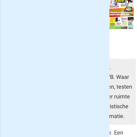
Computer Idee
- zes weken (drie
nummers) voor 9,95
. Het tijdschrift
dat niet moeilijk doet over
computers. Iedere twee weken in
begrijpelijke taal alles over computers,
netwerken, tablets en smartphones.
Promotor
- 3 maanden voor een tientje
.
Promotor is het motorblad van de ANWB. Waar
andere motorbladen voornamelijk testen, testen
en nog eens testen wijdt Promotor meer ruimte
aan motorrijden als belevenis, met toeristische
en nog steeds genoeg technische informatie.
Know How
- 3 maanden voor een tientje
. Een