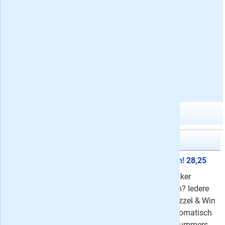
Abonneren op Denksport Varia 4-5* Expert
Gerelateerde tijdschrift categorieën:
Proefabonnementen
Puzzelboeken
Meer abonnementen in puzzelbladen
Puzzel & Win!
Proefabonnement: 5x Puzzel & Win!
28,25
Bent u ook zo gek op puzzelen? Lekker
ontspannen op de bank of in de tuin? Iedere
keer weer veel puzzelplezier met Puzzel & Win
(voorheen Bingo)! Neem nu een automatisch
aflopend proefabonnement van 5 nummers,