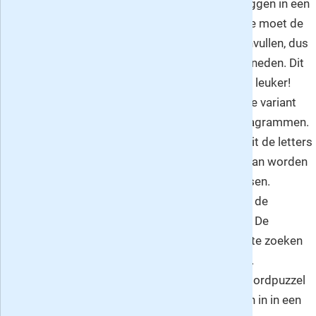
Legpuzzel omgekeerd
: lekker woorden leggen in een
kruiswoorddiagram, maar met een twist: je moet de
woorden bij deze variant achterstevoren invullen, dus
van rechts naar links en van boven naar beneden. Dit
maakt het allemaal net iets lastiger en dus leuker!
Filippine anagram
: een superleuke filippine variant
voor wie graag speelt met woorden en anagrammen.
Een anagram is een bestaand woord dat uit de letters
van een ander bestaand woord gevormd kan worden
door deze in een andere volgorde te plaatsen.
Bijvoorbeeld: van het woord denken kun je de
anagrammen "kneden" en "kenden" maken. De
bedoeling is hier dus om de anagrammen te zoeken
en deze in het filippine diagram in te vullen.
Honingraat
: bij deze variant op de kruiswoordpuzzel
vul je de oplossingen bij de omschrijvingen in in een