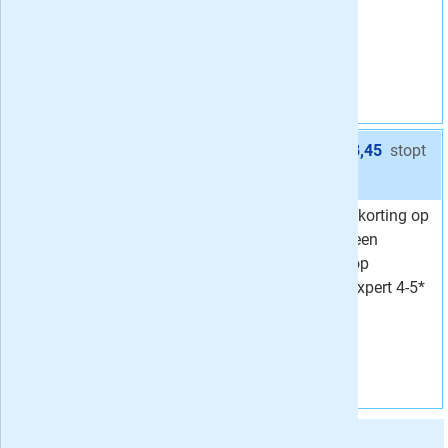
Korting
5 %
automatisch.
Vraag aan
Aanbieding 2 -
13x (1 jaar) Varia Expert 4-5* € 68,45
stopt
automatisch:
nee
Profiteer van 10% korting op
Van
76,05
losse edities met een
68,
Voor
45
jaarabonnement op
Korting
10 %
Denksport Varia Expert 4-5*
Vraag aan
Abonnement opties: