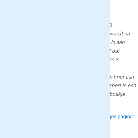
tot 10%!
Het proefabonnement van 5 nummers stopt
automatisch. Het abonnement van een jaar (13
nummers) voor geldt tot wederopzegging en wordt na
de betreffende periode automatisch omgezet in een
abonnement voor onbepaalde tijd welke vanaf dat
moment iedere maand opzegbaar is. Opzeggen is
eenvoudig en kan via e-mail
(klantenservice@denksport.nl), telefoon of een brief aan
de klantenservice van Denksport. Varia 4-5* Expert is een
uitgave van Keesing Nederland BV; het puzzelboekje
verschijnt dertien maal per jaar.
Deel deze Denksport Varia 4-5* Expert aanbiedingen pagina: