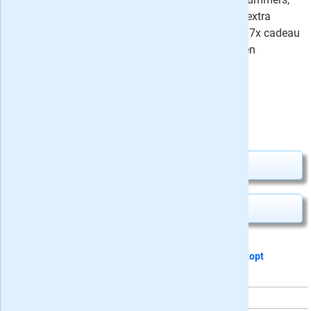
kies voor een jaarabonnement met extra
korting of geef dit puzzelblad 5 of 17x cadeau
- alle cadeau-abonnementen stoppen
automatisch!
⤷
67 recensies
Uw besparing:
1,50
28,25
Van
voor
29,75
Abonnement aanvragen
Kado geven
Dit proefabonnement van 5 nummers
stopt
automatisch