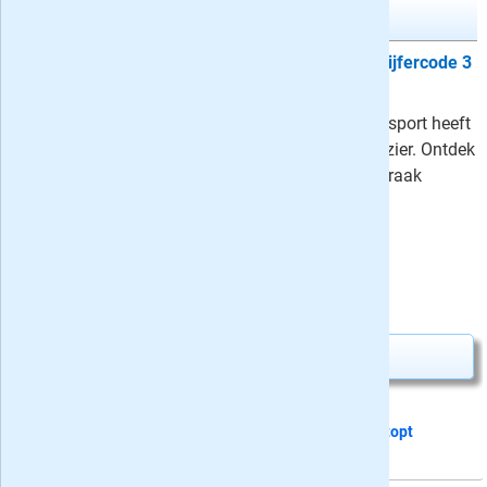
Denksport Cijfercode 3*
Proefabonnement: 5x Denksport Cijfercode 3
sterren
23,50
Met de cijfercode puzzels van Denksport heeft
u iedere vier weken volop puzzelplezier. Ontdek
welk getal bij welke letter hoort en kraak
hiermee de code!
⤷
Schrijf een recensie en win!
Uw besparing:
1,25
23,50
Van
voor
24,75
Abonnement aanvragen
Dit proefabonnement van 5 nummers
stopt
automatisch