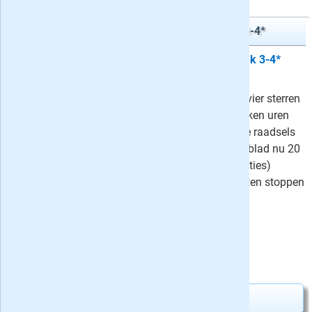
Denksport Zweeds Vakantieboek 3-4*
5x Denksport Zweeds Vakantieboek 3-4*
cadeau
Met het Zweeds Vakantieboek drie-vier sterren
van Denksport ben je iedere vier weken uren
zoet met het oplossen van Zweedse raadsels
en variaties daarop. Geef dit puzzelblad nu 20
weken (5 edities) of een jaar (13 edities)
cadeau - beide cadeau-abonnementen stoppen
automatisch!
⤷
Schrijf een recensie en win!
Uw besparing:
2,90
26,35
Van
voor
29,25
Abonnement aanvragen