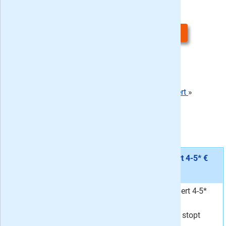
Denksport Varia 4-5* Expert bestellen
Meningen van lezers:
Geen recensies gevonden
Schrijf een recensie over Denksport Varia 4-5* Expert
»
-
/
10
,
0
reviews
-
Gemiddelde waardering:
De actuele Varia Expert 4-5* acties met korting
Aanbieding 1 -
Proefabonnement: 5x Varia Expert 4-5* €
27,80
stopt automatisch:
ja
Vijf keer Varia Expert 4-5*
Van
29,25
voor
27,80
. Het
27,
Voor
80
proefabonnement stopt