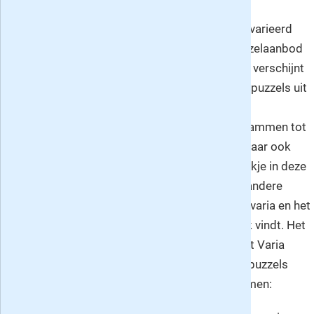
D
enksport Varia Expert is een heerlijk gevarieerd
puzzelblad met een selectie uit het puzzelaanbod
met 4 tot 5 sterren van Denksport. Het boekje verschijnt
iedere vier weken en bevat telkens lekker veel puzzels uit
zo'n beetje alle denkbare categoriën: van
kruiswoordpuzzels tot sudoku's, van cryptogrammen tot
doorlopers en van filippines tot cijfercodes. Maar ook
minder bekende puzzelsoorten krijgen een plekje in deze
collectie. Een perfect puzzelblad voor wie de andere
Varia-titels zoals Varia 3* Bundel, Varia Puzzelvaria en het
Varia 3* Vakantieboek onderhand te makkelijk vindt. Het
uiterst gevarieerde puzzelaanbod in Denksport Varia
Expert 4-5* wordt naast de 'normale' soorten puzzels
onder andere aangevuld met de volgende vormen: