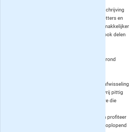
honingraat-vorm, rond het vakje met het
corresponderende nummer dat bij de omschrijving
hoort. De oplossingen tellen maximaal 6 letters en
hoe meer woorden je gevonden hebt hoe makkelijker
het wordt, aangezien de ingevulde letters ook delen
van de andere oplossingen zijn.
Rondedans
: een andere variant op de
kruiswoordpuzzel waar de woorden in het rond
ingevuld moeten worden.
Ben je gek op puzzelen, hou je van een beetje afwisseling
op z'n tijd en mogen de puzzels enigszins tot vrij pittig
zijn? Dan is Varia Expert 4-5 sterren een uitgave die
waarschijnlijk goed bij je past! Neem nu een
proefabonnement of voordeel-abonnement en profiteer
hiermee direct van korting op losse nummers oplopend