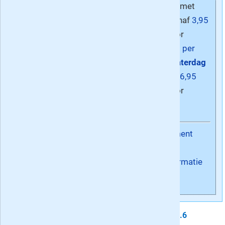
abonnement met
korting, al vanaf
3,95
per week
voor
Digitaal
,
4,75 per
week
voor
Zaterdag
+ Digitaal
en
6,95
per week
voor
Compleet
.
Abonnement
nemen
Blad informatie
De Volkskrant krijgt van de lezers gemiddeld een
7.6