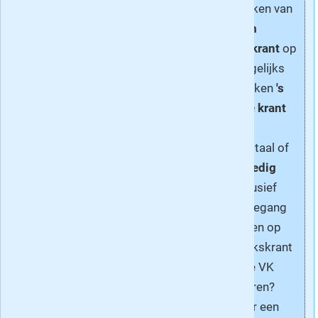
de klote helpen.
Kies uit 4 weken van
maandag t/m
zaterdag de krant
op
papier en dagelijks
Geef
zelf je visie
op de
digitaal, 6 weken
's
Volkskrant
»
zaterdags de krant
op papier en
dagelijks digitaal of
8 weken
volledig
digitaal
. Inclusief
onbeperkt toegang
tot artikelen en op
zaterdag Volkskrant
Magazine. De VK
langer proberen?
Kies dan voor een